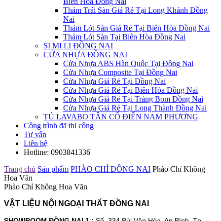
Biên Hòa Đồng Nai
Thảm Trải Sàn Giá Rẻ Tại Long Khánh Đồng
Nai
Thảm Lót Sàn Giá Rẻ Tại Biên Hòa Đồng Nai
Thảm Lót Sàn Tại Biên Hòa Đồng Nai
SI MI LI ĐỒNG NAI
CỬA NHỰA ĐỒNG NAI
Cửa Nhựa ABS Hàn Quốc Tại Đồng Nai
Cửa Nhựa Composite Tại Đồng Nai
Cửa Nhựa Giá Rẻ Tại Đồng Nai
Cửa Nhựa Giá Rẻ Tại Biên Hòa Đồng Nai
Cửa Nhựa Giá Rẻ Tại Trảng Bom Đồng Nai
Cửa Nhựa Giá Rẻ Tại Long Thành Đồng Nai
TỦ LAVABO TÂN CỔ ĐIỂN NAM PHƯƠNG
Công trình đã thi công
Tư vấn
Liên hệ
Hotline:
0903841336
Trang chủ
Sản phẩm
PHÀO CHỈ ĐỒNG NAI
Phào Chỉ Không
Hoa Văn
Phào Chỉ Không Hoa Văn
VẬT LIỆU NỘI NGOẠI THẤT ĐỒNG NAI
SHOWROOM ĐỒNG NAI 1 :
Số. 334 Bùi Văn Hòa, An Bình, Tp.