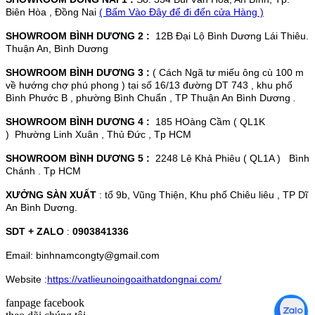
Biên Hòa , Đồng Nai
( Bấm Vào Đây để đi đến cửa Hàng )
SHOWROOM BÌNH DƯƠNG 2 :
12B Đại Lộ Bình Dương Lái Thiêu.
Thuận An, Bình Dương
SHOWROOM BÌNH DƯƠNG 3 :
( Cách Ngã tư miếu ông cù 100 m
về hướng chợ phú phong ) tại số 16/13 đường DT 743 , khu phố
Bình Phước B , phường Bình Chuẩn , TP Thuận An Bình Dương
.
SHOWROOM BÌNH DƯƠNG 4 :
185 HOàng Cầm ( QL1K
) Phường Linh Xuân , Thủ Đức , Tp HCM
SHOWROOM BÌNH DƯƠNG 5 :
2248 Lê Khả Phiêu ( QL1A ) Bình
Chánh . Tp HCM
XƯỞNG SÀN XUẤT
: tổ 9b, Vũng Thiện, Khu phố Chiêu liêu , TP Dĩ
An Bình Dương.
SDT + ZALO
:
0903841336
Email: binhnamcongty@gmail.com
Website :
https://vatlieunoingoaithatdongnai.com/
fanpage facebook