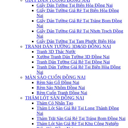
GIẤY DÁN TƯỜNG ĐỒNG NAI
Giấy Dán Tường Tại Biên Hòa Đồng Nai
Giấy Dán Tường Giá Rẻ Tại Biên Hòa Đồng
Nai
Giấy Dán Tường Giá Rẻ Tại Trảng Bom Đồng
Nai
Giấy Dán Tường Giá Rẻ Tại Nhơn Trạch Đồng
Nai
Giấy Dán Tường Tại Tam Phước Biên Hòa
TRANH DÁN TƯỜNG 3D&5D ĐỒNG NAI
Tranh 3D Thác Nước
Xưởng Tranh Dán Tường 3D Đồng Nai
Tranh Dán Tường Giá Rẻ Tại Đồng Nai
Tranh Dán Tường Giá Rẻ Tại Biên Hòa Đồng
Nai
MÀN SÁO CUỐN ĐỒNG NAI
Rèm Sáo Gỗ Đồng Nai
Rèm Sáo Nhôm Đồng Nai
Rèm Cuốn Tranh Đồng Nai
THẢM LÓT SÀN ĐỒNG NAI
Thảm Cỏ Nhân Tạo
Thảm Lót Sàn Giá Rẻ Tại Long Thành Đồng
Nai
Thảm Trãi Sàn Giá Rẻ Tại Trảng Bom Đồng Nai
Thảm Lót Sàn Giá Rẻ Tại Khu Công Nghiệp