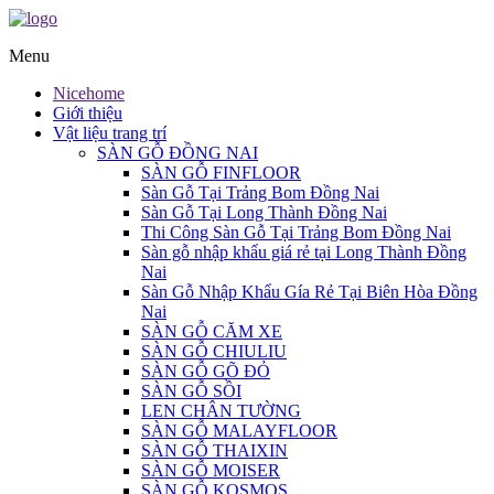
Menu
Nicehome
Giới thiệu
Vật liệu trang trí
SÀN GỖ ĐỒNG NAI
SÀN GỖ FINFLOOR
Sàn Gỗ Tại Trảng Bom Đồng Nai
Sàn Gỗ Tại Long Thành Đồng Nai
Thi Công Sàn Gỗ Tại Trảng Bom Đồng Nai
Sàn gỗ nhập khẩu giá rẻ tại Long Thành Đồng
Nai
Sàn Gỗ Nhập Khẩu Gía Rẻ Tại Biên Hòa Đồng
Nai
SÀN GỖ CĂM XE
SÀN GỖ CHIULIU
SÀN GỖ GÕ ĐỎ
SÀN GỖ SỒI
LEN CHÂN TƯỜNG
SÀN GỖ MALAYFLOOR
SÀN GỖ THAIXIN
SÀN GỖ MOISER
SÀN GỖ KOSMOS