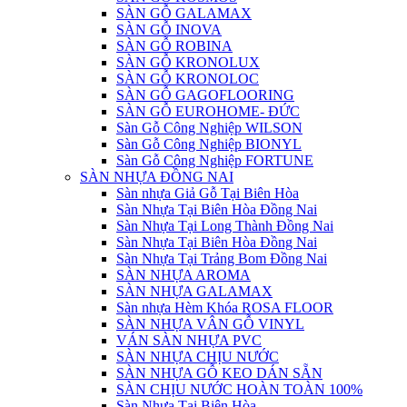
SÀN GỖ GALAMAX
SÀN GỖ INOVA
SÀN GỖ ROBINA
SÀN GỖ KRONOLUX
SÀN GỖ KRONOLOC
SÀN GỖ GAGOFLOORING
SÀN GỖ EUROHOME- ĐỨC
Sàn Gỗ Công Nghiệp WILSON
Sàn Gỗ Công Nghiệp BIONYL
Sàn Gỗ Công Nghiệp FORTUNE
SÀN NHỰA ĐỒNG NAI
Sàn nhựa Giả Gỗ Tại Biên Hòa
Sàn Nhựa Tại Biên Hòa Đồng Nai
Sàn Nhựa Tại Long Thành Đồng Nai
Sàn Nhựa Tại Biên Hòa Đồng Nai
Sàn Nhựa Tại Trảng Bom Đồng Nai
SÀN NHỰA AROMA
SÀN NHỰA GALAMAX
Sàn nhựa Hèm Khóa ROSA FLOOR
SÀN NHỰA VÂN GỖ VINYL
VÁN SÀN NHỰA PVC
SÀN NHỰA CHỊU NƯỚC
SÀN NHỰA GỖ KEO DÁN SẴN
SÀN CHỊU NƯỚC HOÀN TOÀN 100%
Sàn Nhựa Tại Biên Hòa