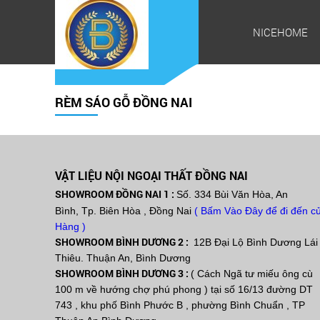
NICEHOME
RÈM SÁO GỖ ĐỒNG NAI
VẬT LIỆU NỘI NGOẠI THẤT ĐỒNG NAI
SHOWROOM ĐỒNG NAI 1 :
Số. 334 Bùi Văn Hòa, An
Bình, Tp. Biên Hòa , Đồng Nai
( Bấm Vào Đây để đi đến cư
Hàng )
SHOWROOM BÌNH DƯƠNG 2 :
12B Đại Lộ Bình Dương Lái
Thiêu. Thuận An, Bình Dương
SHOWROOM BÌNH DƯƠNG 3 :
( Cách Ngã tư miếu ông cù
100 m về hướng chợ phú phong ) tại số 16/13 đường DT
743 , khu phố Bình Phước B , phường Bình Chuẩn , TP