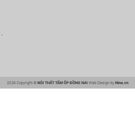
 ,
2026 Copyright ©
NỘI THẤT TẤM ỐP ĐỒNG NAI
Web Design by
Nina.vn