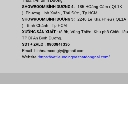
Thuận An Bình Dương
.
SHOWROOM BÌNH DƯƠNG 4 :
185 HOàng Cầm ( QL1K
) Phường Linh Xuân , Thủ Đức , Tp HCM
SHOWROOM BÌNH DƯƠNG 5 :
2248 Lê Khả Phiêu ( QL1A
) Bình Chánh . Tp HCM
XƯỞNG SÀN XUẤT
: tổ 9b, Vũng Thiện, Khu phố Chiêu liêu
TP Dĩ An Bình Dương.
SDT + ZALO
0903841336
:
Email: binhnamcongty@gmail.com
Website :
https://vatlieunoingoaithatdongnai.com/