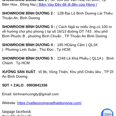
Biên Hòa , Đồng Nai
( Bấm Vào Đây để đi đến cửa Hàng )
SHOWROOM BÌNH DƯƠNG 2 :
12B Đại Lộ Bình Dương Lái Thiêu.
Thuận An, Bình Dương
SHOWROOM BÌNH DƯƠNG 3 :
( Cách Ngã tư miếu ông cù 100 m
về hướng chợ phú phong ) tại số 16/13 đường DT 743 , khu phố
Bình Phước B , phường Bình Chuẩn , TP Thuận An Bình Dương
.
SHOWROOM BÌNH DƯƠNG 4 :
185 HOàng Cầm ( QL1K
) Phường Linh Xuân , Thủ Đức , Tp HCM
SHOWROOM BÌNH DƯƠNG 5 :
2248 Lê Khả Phiêu ( QL1A ) Bình
Chánh . Tp HCM
XƯỞNG SÀN XUẤT
: tổ 9b, Vũng Thiện, Khu phố Chiêu liêu , TP Dĩ
An Bình Dương.
SDT + ZALO
:
0903841336
Email: binhnamcongty@gmail.com
Website :
https://vatlieunoingoaithatdongnai.com/
fanpage facebook