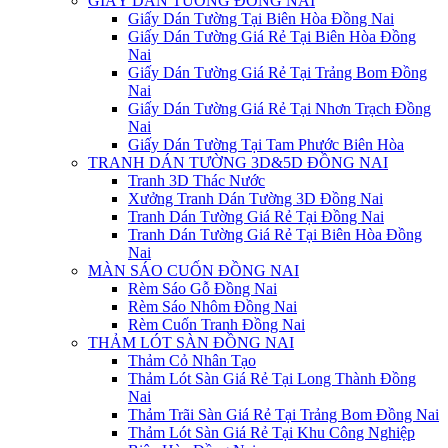
GIẤY DÁN TƯỜNG ĐỒNG NAI
Giấy Dán Tường Tại Biên Hòa Đồng Nai
Giấy Dán Tường Giá Rẻ Tại Biên Hòa Đồng
Nai
Giấy Dán Tường Giá Rẻ Tại Trảng Bom Đồng
Nai
Giấy Dán Tường Giá Rẻ Tại Nhơn Trạch Đồng
Nai
Giấy Dán Tường Tại Tam Phước Biên Hòa
TRANH DÁN TƯỜNG 3D&5D ĐỒNG NAI
Tranh 3D Thác Nước
Xưởng Tranh Dán Tường 3D Đồng Nai
Tranh Dán Tường Giá Rẻ Tại Đồng Nai
Tranh Dán Tường Giá Rẻ Tại Biên Hòa Đồng
Nai
MÀN SÁO CUỐN ĐỒNG NAI
Rèm Sáo Gỗ Đồng Nai
Rèm Sáo Nhôm Đồng Nai
Rèm Cuốn Tranh Đồng Nai
THẢM LÓT SÀN ĐỒNG NAI
Thảm Cỏ Nhân Tạo
Thảm Lót Sàn Giá Rẻ Tại Long Thành Đồng
Nai
Thảm Trãi Sàn Giá Rẻ Tại Trảng Bom Đồng Nai
Thảm Lót Sàn Giá Rẻ Tại Khu Công Nghiệp