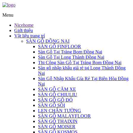
Menu
Nicehome
Giới thiệu
Vật liệu trang trí
SÀN GỖ ĐỒNG NAI
SÀN GỖ FINFLOOR
Sàn Gỗ Tại Trảng Bom Đồng Nai
Sàn Gỗ Tại Long Thành Đồng Nai
Thi Công Sàn Gỗ Tại Trảng Bom Đồng Nai
Sàn gỗ nhập khẩu giá rẻ tại Long Thành Đồng
Nai
Sàn Gỗ Nhập Khẩu Gía Rẻ Tại Biên Hòa Đồng
Nai
SÀN GỖ CĂM XE
SÀN GỖ CHIULIU
SÀN GỖ GÕ ĐỎ
SÀN GỖ SỒI
LEN CHÂN TƯỜNG
SÀN GỖ MALAYFLOOR
SÀN GỖ THAIXIN
SÀN GỖ MOISER
SÀN GỖ KOSMOS