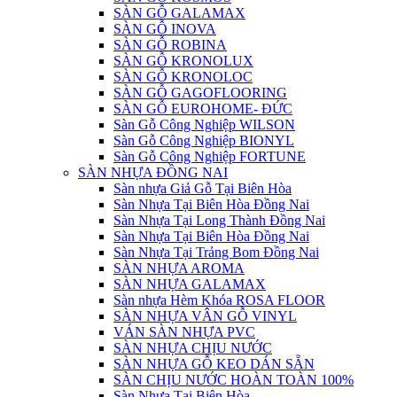
SÀN GỖ GALAMAX
SÀN GỖ INOVA
SÀN GỖ ROBINA
SÀN GỖ KRONOLUX
SÀN GỖ KRONOLOC
SÀN GỖ GAGOFLOORING
SÀN GỖ EUROHOME- ĐỨC
Sàn Gỗ Công Nghiệp WILSON
Sàn Gỗ Công Nghiệp BIONYL
Sàn Gỗ Công Nghiệp FORTUNE
SÀN NHỰA ĐỒNG NAI
Sàn nhựa Giả Gỗ Tại Biên Hòa
Sàn Nhựa Tại Biên Hòa Đồng Nai
Sàn Nhựa Tại Long Thành Đồng Nai
Sàn Nhựa Tại Biên Hòa Đồng Nai
Sàn Nhựa Tại Trảng Bom Đồng Nai
SÀN NHỰA AROMA
SÀN NHỰA GALAMAX
Sàn nhựa Hèm Khóa ROSA FLOOR
SÀN NHỰA VÂN GỖ VINYL
VÁN SÀN NHỰA PVC
SÀN NHỰA CHỊU NƯỚC
SÀN NHỰA GỖ KEO DÁN SẴN
SÀN CHỊU NƯỚC HOÀN TOÀN 100%
Sàn Nhựa Tại Biên Hòa