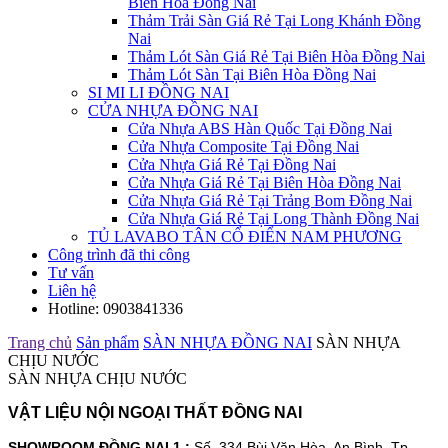
Biên Hòa Đồng Nai
Thảm Trải Sàn Giá Rẻ Tại Long Khánh Đồng
Nai
Thảm Lót Sàn Giá Rẻ Tại Biên Hòa Đồng Nai
Thảm Lót Sàn Tại Biên Hòa Đồng Nai
SI MI LI ĐỒNG NAI
CỬA NHỰA ĐỒNG NAI
Cửa Nhựa ABS Hàn Quốc Tại Đồng Nai
Cửa Nhựa Composite Tại Đồng Nai
Cửa Nhựa Giá Rẻ Tại Đồng Nai
Cửa Nhựa Giá Rẻ Tại Biên Hòa Đồng Nai
Cửa Nhựa Giá Rẻ Tại Trảng Bom Đồng Nai
Cửa Nhựa Giá Rẻ Tại Long Thành Đồng Nai
TỦ LAVABO TÂN CỔ ĐIỂN NAM PHƯƠNG
Công trình đã thi công
Tư vấn
Liên hệ
Hotline:
0903841336
Trang chủ
Sản phẩm
SÀN NHỰA ĐỒNG NAI
SÀN NHỰA
CHỊU NƯỚC
SÀN NHỰA CHỊU NƯỚC
VẬT LIỆU NỘI NGOẠI THẤT ĐỒNG NAI
SHOWROOM ĐỒNG NAI 1 :
Số. 334 Bùi Văn Hòa, An Bình, Tp.