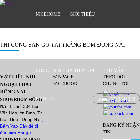
NICEHOME
GIỚI THIỆU
VẬT LIỆU TRANG TRÍ
THI CÔNG SÀN GỖ TẠI TRẢNG BOM ĐỒNG NAI
CÔNG TRÌNH ĐÃ THI CÔNG
TƯ VẤN
VẬT LIỆU NỘI
FANPAGE
THEO DÕI
FACEBOOK
CHÚNG TÔI
NGOẠI THẤT
ĐỒNG NAI
LIÊN HỆ
0903841336
Hotline:
SHOWROOM ĐỒNG
Số. 334 Bùi
NAI 1 :
Văn Hòa, An Bình, Tp.
Biên Hòa , Đồng Nai
(
ĐĂNG KÝ NHẬN
Bấm Vào Đây để đi
TIN
đến cửa Hàng )
SHOWROOM BÌNH