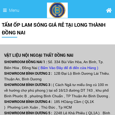
Menu
TẤM ỐP LAM SÓNG GIÁ RẺ TẠI LONG THÀNH
ĐỒNG NAI
VẬT LIỆU NỘI NGOẠI THẤT ĐỒNG NAI
SHOWROOM ĐỒNG NAI 1 :
Số. 334 Bùi Văn Hòa, An Bình, Tp.
Biên Hòa , Đồng Nai
( Bấm Vào Đây để đi đến cửa Hàng )
SHOWROOM BÌNH DƯƠNG 2 :
12B Đại Lộ Bình Dương Lái Thiêu.
Thuận An, Bình Dương
SHOWROOM BÌNH DƯƠNG 3 :
( Cách Ngã tư miếu ông cù 100 m
về hướng chợ phú phong ) tại số 16/13 đường DT 743 , khu phố
Bình Phước B , phường Bình Chuẩn , TP Thuận An Bình Dương
.
SHOWROOM BÌNH DƯƠNG 4 :
185 HOàng Cầm ( QL1K
) Phường Linh Xuân , Thủ Đức , Tp HCM
SHOWROOM BÌNH DƯƠNG 5 :
2248 Lê Khả Phiêu ( QL1A ) Bình