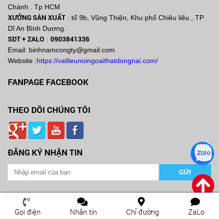
Chánh . Tp HCM
XƯỞNG SÀN XUẤT
: tổ 9b, Vũng Thiện, Khu phố Chiêu liêu , TP
Dĩ An Bình Dương.
SDT + ZALO
0903841336
:
Email: binhnamcongty@gmail.com
Website :
https://vatlieunoingoaithatdongnai.com/
FANPAGE FACEBOOK
THEO DÕI CHÚNG TÔI
ĐĂNG KÝ NHẬN TIN
2026 Copyright ©
NỘI THẤT TẤM ỐP ĐỒNG NAI
Web Design by
Nina.vn
Gọi điện
Nhắn tin
Chỉ đường
ZaLo