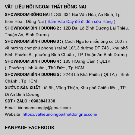
VẬT LIỆU NỘI NGOẠI THẤT ĐỒNG NAI
SHOWROOM ĐỒNG NAI 1 :
Số. 334 Bùi Văn Hòa, An Bình, Tp.
Biên Hòa , Đồng Nai
( Bấm Vào Đây để đi đến cửa Hàng )
SHOWROOM BÌNH DƯƠNG 2 :
12B Đại Lộ Bình Dương Lái Thiêu.
Thuận An, Bình Dương
SHOWROOM BÌNH DƯƠNG 3 :
( Cách Ngã tư miếu ông cù 100 m
về hướng chợ phú phong ) tại số 16/13 đường DT 743 , khu phố
Bình Phước B , phường Bình Chuẩn , TP Thuận An Bình Dương
.
SHOWROOM BÌNH DƯƠNG 4 :
185 HOàng Cầm ( QL1K
) Phường Linh Xuân , Thủ Đức , Tp HCM
SHOWROOM BÌNH DƯƠNG 5 :
2248 Lê Khả Phiêu ( QL1A ) Bình
Chánh . Tp HCM
XƯỞNG SÀN XUẤT
: tổ 9b, Vũng Thiện, Khu phố Chiêu liêu , TP
Dĩ An Bình Dương.
SDT + ZALO
0903841336
:
Email: binhnamcongty@gmail.com
Website :
https://vatlieunoingoaithatdongnai.com/
FANPAGE FACEBOOK