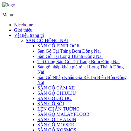
Menu
Nicehome
Giới thiệu
Vật liệu trang trí
SÀN GỖ ĐỒNG NAI
SÀN GỖ FINFLOOR
Sàn Gỗ Tại Trảng Bom Đồng Nai
Sàn Gỗ Tại Long Thành Đồng Nai
Thi Công Sàn Gỗ Tại Trảng Bom Đồng Nai
Sàn gỗ nhập khẩu giá rẻ tại Long Thành Đồng
Nai
Sàn Gỗ Nhập Khẩu Gía Rẻ Tại Biên Hòa Đồng
Nai
SÀN GỖ CĂM XE
SÀN GỖ CHIULIU
SÀN GỖ GÕ ĐỎ
SÀN GỖ SỒI
LEN CHÂN TƯỜNG
SÀN GỖ MALAYFLOOR
SÀN GỖ THAIXIN
SÀN GỖ MOISER
SÀN GỖ KOSMOS