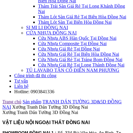
Biên Hòa Đồng Nai
Thảm Trải Sàn Giá Rẻ Tại Long Khánh Đồng
Nai
Thảm Lót Sàn Giá Rẻ Tại Biên Hòa Đồng Nai
Thảm Lót Sàn Tại Biên Hòa Đồng Nai
SI MI LI ĐỒNG NAI
CỬA NHỰA ĐỒNG NAI
Cửa Nhựa ABS Hàn Quốc Tại Đồng Nai
Cửa Nhựa Composite Tại Đồng Nai
Cửa Nhựa Giá Rẻ Tại Đồng Nai
Cửa Nhựa Giá Rẻ Tại Biên Hòa Đồng Nai
Cửa Nhựa Giá Rẻ Tại Trảng Bom Đồng Nai
Cửa Nhựa Giá Rẻ Tại Long Thành Đồng Nai
TỦ LAVABO TÂN CỔ ĐIỂN NAM PHƯƠNG
Công trình đã thi công
Tư vấn
Liên hệ
Hotline:
0903841336
Trang chủ
Sản phẩm
TRANH DÁN TƯỜNG 3D&5D ĐỒNG
NAI
Xưởng Tranh Dán Tường 3D Đồng Nai
Xưởng Tranh Dán Tường 3D Đồng Nai
VẬT LIỆU NỘI NGOẠI THẤT ĐỒNG NAI
SHOWROOM ĐỒNG NAI 1 :
Số. 334 Bùi Văn Hòa, An Bình, Tp.