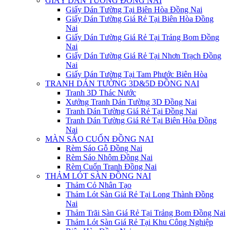
GIẤY DÁN TƯỜNG ĐỒNG NAI
Giấy Dán Tường Tại Biên Hòa Đồng Nai
Giấy Dán Tường Giá Rẻ Tại Biên Hòa Đồng
Nai
Giấy Dán Tường Giá Rẻ Tại Trảng Bom Đồng
Nai
Giấy Dán Tường Giá Rẻ Tại Nhơn Trạch Đồng
Nai
Giấy Dán Tường Tại Tam Phước Biên Hòa
TRANH DÁN TƯỜNG 3D&5D ĐỒNG NAI
Tranh 3D Thác Nước
Xưởng Tranh Dán Tường 3D Đồng Nai
Tranh Dán Tường Giá Rẻ Tại Đồng Nai
Tranh Dán Tường Giá Rẻ Tại Biên Hòa Đồng
Nai
MÀN SÁO CUỐN ĐỒNG NAI
Rèm Sáo Gỗ Đồng Nai
Rèm Sáo Nhôm Đồng Nai
Rèm Cuốn Tranh Đồng Nai
THẢM LÓT SÀN ĐỒNG NAI
Thảm Cỏ Nhân Tạo
Thảm Lót Sàn Giá Rẻ Tại Long Thành Đồng
Nai
Thảm Trãi Sàn Giá Rẻ Tại Trảng Bom Đồng Nai
Thảm Lót Sàn Giá Rẻ Tại Khu Công Nghiệp