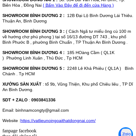
Biên Hòa , Đồng Nai
( Bấm Vào Đây để đi đến cửa Hàng )
SHOWROOM BÌNH DƯƠNG 2 :
12B Đại Lộ Bình Dương Lái Thiêu.
Thuận An, Bình Dương
SHOWROOM BÌNH DƯƠNG 3 :
( Cách Ngã tư miếu ông cù 100 m
về hướng chợ phú phong ) tại số 16/13 đường DT 743 , khu phố
Bình Phước B , phường Bình Chuẩn , TP Thuận An Bình Dương
.
SHOWROOM BÌNH DƯƠNG 4 :
185 HOàng Cầm ( QL1K
) Phường Linh Xuân , Thủ Đức , Tp HCM
SHOWROOM BÌNH DƯƠNG 5 :
2248 Lê Khả Phiêu ( QL1A ) Bình
Chánh . Tp HCM
XƯỞNG SÀN XUẤT
: tổ 9b, Vũng Thiện, Khu phố Chiêu liêu , TP Dĩ
An Bình Dương.
SDT + ZALO
:
0903841336
Email: binhnamcongty@gmail.com
Website :
https://vatlieunoingoaithatdongnai.com/
fanpage facebook