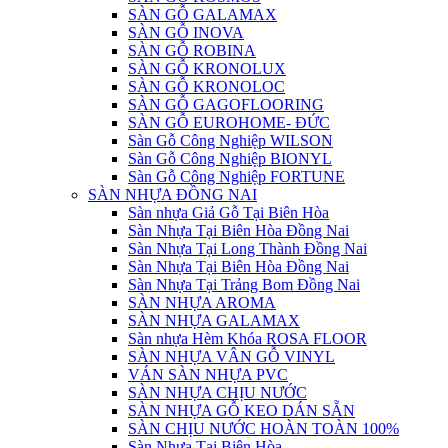
SÀN GỖ GALAMAX
SÀN GỖ INOVA
SÀN GỖ ROBINA
SÀN GỖ KRONOLUX
SÀN GỖ KRONOLOC
SÀN GỖ GAGOFLOORING
SÀN GỖ EUROHOME- ĐỨC
Sàn Gỗ Công Nghiệp WILSON
Sàn Gỗ Công Nghiệp BIONYL
Sàn Gỗ Công Nghiệp FORTUNE
SÀN NHỰA ĐỒNG NAI
Sàn nhựa Giả Gỗ Tại Biên Hòa
Sàn Nhựa Tại Biên Hòa Đồng Nai
Sàn Nhựa Tại Long Thành Đồng Nai
Sàn Nhựa Tại Biên Hòa Đồng Nai
Sàn Nhựa Tại Trảng Bom Đồng Nai
SÀN NHỰA AROMA
SÀN NHỰA GALAMAX
Sàn nhựa Hèm Khóa ROSA FLOOR
SÀN NHỰA VÂN GỖ VINYL
VÁN SÀN NHỰA PVC
SÀN NHỰA CHỊU NƯỚC
SÀN NHỰA GỖ KEO DÁN SẴN
SÀN CHỊU NƯỚC HOÀN TOÀN 100%
Sàn Nhựa Tại Biên Hòa