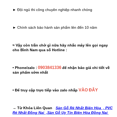
► Đội ngủ thi công chuyên nghiệp nhanh chóng
► Chính sách bảo hành sản phẩm lên đến 10 năm
≈ Vậy còn trần chờ gì nữa hãy nhấc máy lên gọi ngay
cho Bình Nam qua số Hotline :
0903841336
• Phone/zalo :
để nhận báo giá chi tiết về
sản phẩm sớm nhất
VÀO ĐÂY
• Để truy cập trực tiếp vào zalo nhấp
→ Từ Khóa Liên Quan
:
Sàn Gỗ Rẻ Nhất Biên Hòa ,
PVC
Rẻ Nhất Đồng Nai ,
Sàn Gỗ Uy Tín Biên Hòa Đồng Nai