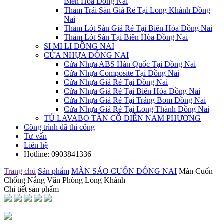
Biên Hòa Đồng Nai
Thảm Trải Sàn Giá Rẻ Tại Long Khánh Đồng
Nai
Thảm Lót Sàn Giá Rẻ Tại Biên Hòa Đồng Nai
Thảm Lót Sàn Tại Biên Hòa Đồng Nai
SI MI LI ĐỒNG NAI
CỬA NHỰA ĐỒNG NAI
Cửa Nhựa ABS Hàn Quốc Tại Đồng Nai
Cửa Nhựa Composite Tại Đồng Nai
Cửa Nhựa Giá Rẻ Tại Đồng Nai
Cửa Nhựa Giá Rẻ Tại Biên Hòa Đồng Nai
Cửa Nhựa Giá Rẻ Tại Trảng Bom Đồng Nai
Cửa Nhựa Giá Rẻ Tại Long Thành Đồng Nai
TỦ LAVABO TÂN CỔ ĐIỂN NAM PHƯƠNG
Công trình đã thi công
Tư vấn
Liên hệ
Hotline:
0903841336
Trang chủ
Sản phẩm
MÀN SÁO CUỐN ĐỒNG NAI
Màn Cuốn
Chống Nắng Văn Phòng Long Khánh
Chi tiết sản phẩm