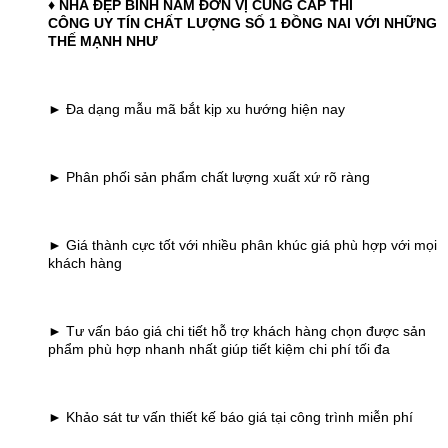
♦ NHÀ ĐẸP BÌNH NAM ĐƠN VỊ CUNG CẤP THI
CÔNG UY TÍN CHẤT LƯỢNG SỐ 1 ĐỒNG NAI
VỚI NHỮNG
THẾ MẠNH NHƯ
► Đa dạng mẫu mã bắt kịp xu hướng hiện nay
► Phân phối sản phẩm chất lượng xuất xứ rõ ràng
► Giá thành cực tốt với nhiều phân khúc giá phù hợp với mọi
khách hàng
► Tư vấn báo giá chi tiết hỗ trợ khách hàng chọn được sản
phẩm phù hợp nhanh nhất giúp tiết kiệm chi phí tối đa
► Khảo sát tư vấn thiết kế báo giá tại công trình miễn phí