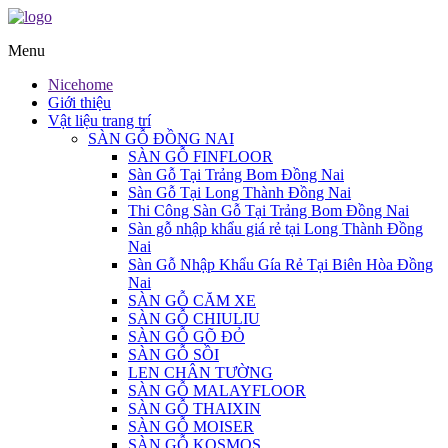
Menu
Nicehome
Giới thiệu
Vật liệu trang trí
SÀN GỖ ĐỒNG NAI
SÀN GỖ FINFLOOR
Sàn Gỗ Tại Trảng Bom Đồng Nai
Sàn Gỗ Tại Long Thành Đồng Nai
Thi Công Sàn Gỗ Tại Trảng Bom Đồng Nai
Sàn gỗ nhập khẩu giá rẻ tại Long Thành Đồng
Nai
Sàn Gỗ Nhập Khẩu Gía Rẻ Tại Biên Hòa Đồng
Nai
SÀN GỖ CĂM XE
SÀN GỖ CHIULIU
SÀN GỖ GÕ ĐỎ
SÀN GỖ SỒI
LEN CHÂN TƯỜNG
SÀN GỖ MALAYFLOOR
SÀN GỖ THAIXIN
SÀN GỖ MOISER
SÀN GỖ KOSMOS