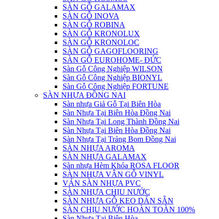
SÀN GỖ GALAMAX
SÀN GỖ INOVA
SÀN GỖ ROBINA
SÀN GỖ KRONOLUX
SÀN GỖ KRONOLOC
SÀN GỖ GAGOFLOORING
SÀN GỖ EUROHOME- ĐỨC
Sàn Gỗ Công Nghiệp WILSON
Sàn Gỗ Công Nghiệp BIONYL
Sàn Gỗ Công Nghiệp FORTUNE
SÀN NHỰA ĐỒNG NAI
Sàn nhựa Giả Gỗ Tại Biên Hòa
Sàn Nhựa Tại Biên Hòa Đồng Nai
Sàn Nhựa Tại Long Thành Đồng Nai
Sàn Nhựa Tại Biên Hòa Đồng Nai
Sàn Nhựa Tại Trảng Bom Đồng Nai
SÀN NHỰA AROMA
SÀN NHỰA GALAMAX
Sàn nhựa Hèm Khóa ROSA FLOOR
SÀN NHỰA VÂN GỖ VINYL
VÁN SÀN NHỰA PVC
SÀN NHỰA CHỊU NƯỚC
SÀN NHỰA GỖ KEO DÁN SẴN
SÀN CHỊU NƯỚC HOÀN TOÀN 100%
Sàn Nhựa Tại Biên Hòa