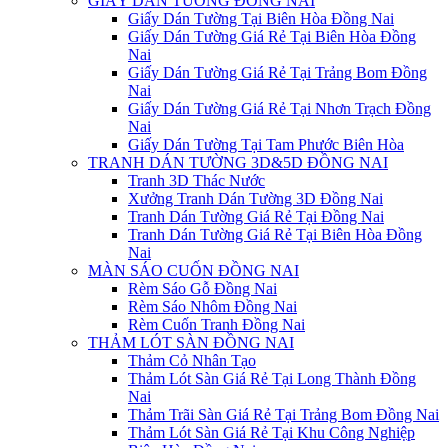
GIẤY DÁN TƯỜNG ĐỒNG NAI
Giấy Dán Tường Tại Biên Hòa Đồng Nai
Giấy Dán Tường Giá Rẻ Tại Biên Hòa Đồng
Nai
Giấy Dán Tường Giá Rẻ Tại Trảng Bom Đồng
Nai
Giấy Dán Tường Giá Rẻ Tại Nhơn Trạch Đồng
Nai
Giấy Dán Tường Tại Tam Phước Biên Hòa
TRANH DÁN TƯỜNG 3D&5D ĐỒNG NAI
Tranh 3D Thác Nước
Xưởng Tranh Dán Tường 3D Đồng Nai
Tranh Dán Tường Giá Rẻ Tại Đồng Nai
Tranh Dán Tường Giá Rẻ Tại Biên Hòa Đồng
Nai
MÀN SÁO CUỐN ĐỒNG NAI
Rèm Sáo Gỗ Đồng Nai
Rèm Sáo Nhôm Đồng Nai
Rèm Cuốn Tranh Đồng Nai
THẢM LÓT SÀN ĐỒNG NAI
Thảm Cỏ Nhân Tạo
Thảm Lót Sàn Giá Rẻ Tại Long Thành Đồng
Nai
Thảm Trãi Sàn Giá Rẻ Tại Trảng Bom Đồng Nai
Thảm Lót Sàn Giá Rẻ Tại Khu Công Nghiệp