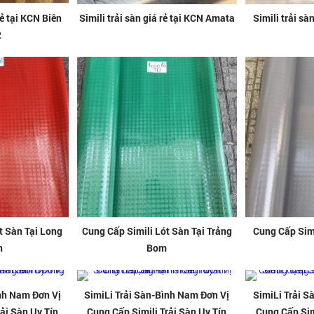
rẻ tại KCN Biên
Simili trải sàn giá rẻ tại KCN Amata
Simili trải sà
2
t Sàn Tại Long
Cung Cấp Simili Lót Sàn Tại Trảng
Cung Cấp Simi
h
Bom
ình Nam Đơn Vị
SimiLi Trải Sàn-Bình Nam Đơn Vị
SimiLi Trải S
ải Sàn Uy Tín
Cung Cấp Simili Trải Sàn Uy Tín
Cung Cấp Sim