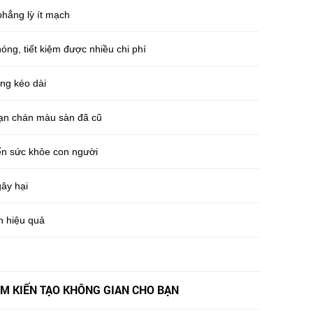
hẳng lỳ ít mạch
ng, tiết kiệm được nhiều chi phí
ụng kéo dài
bạn chán màu sàn đã cũ
ến sức khỏe con người
ây hại
n hiệu quả
AM KIẾN TẠO KHÔNG GIAN CHO BẠN