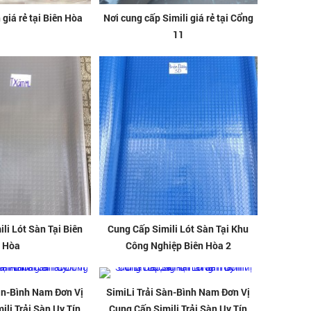
n giá rẻ tại Biên Hòa
Nơi cung cấp Simili giá rẻ tại Cổng
11
li Lót Sàn Tại Biên
Cung Cấp Simili Lót Sàn Tại Khu
Hòa
Công Nghiệp Biên Hòa 2
àn-Bình Nam Đơn Vị
SimiLi Trải Sàn-Bình Nam Đơn Vị
ili Trải Sàn Uy Tín
Cung Cấp Simili Trải Sàn Uy Tín