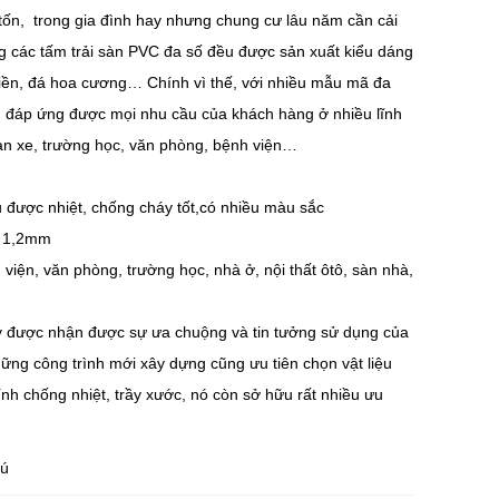
 tốn, trong gia đình hay nhưng chung cư lâu năm cần cải
ờng các tấm trải sàn PVC đa số đều được sản xuất kiểu dáng
 tiền, đá hoa cương… Chính vì thế, với nhiều mẫu mã đa
u đáp ứng được mọi nhu cầu của khách hàng ở nhiều lĩnh
àn xe, trường học, văn phòng, bệnh viện…
u được nhiệt, chống cháy tốt,có nhiều màu sắc
y 1,2mm
viện, văn phòng, trường học, nhà ở, nội thất ôtô, sàn nhà,
y được nhận được sự ưa chuộng và tin tưởng sử dụng của
ững công trình mới xây dựng cũng ưu tiên chọn vật liệu
ính chống nhiệt, trầy xước, nó còn sở hữu rất nhiều ưu
hú