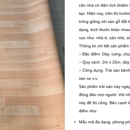
căn nhà có diện tích khiêm
tạo. Hiện nay, trên thị trư
trông giống với sàn gỗ đắt
dạng, kích thước khác nha
vực như nhà ở, sàn nhà, s
Thông tin chi tiết sản phẩm:
– Đặc điểm: Dày, cứng, chị
– Quy cách: 2m x 25m, dà
– Công dụng: Trải sàn bệnh 
sàn xe v.v.
Sản phẩm trải sàn này ngà
đông đảo mọi người. Với nh
này để thi công. Bên cạnh t
điểm như:
Mẫu mã đa dạng, phong p