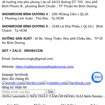
về hướng chợ phú phong ) tại số 16/13 đường DT 743 , khu phố
Bình Phước B , phường Bình Chuẩn , TP Thuận An Bình Dương
.
SHOWROOM BÌNH DƯƠNG 4 :
185 HOàng Cầm ( QL1K
) Phường Linh Xuân , Thủ Đức , Tp HCM
SHOWROOM BÌNH DƯƠNG 5 :
2248 Lê Khả Phiêu ( QL1A ) Bình
Chánh . Tp HCM
XƯỞNG SÀN XUẤT
: tổ 9b, Vũng Thiện, Khu phố Chiêu liêu , TP Dĩ
An Bình Dương.
SDT + ZALO
:
0903841336
Email: binhnamcongty@gmail.com
Website :
https://vatlieunoingoaithatdongnai.com/
fanpage facebook
theo dõi chúng tôi
đăng ký nhận tin
2026 Copyright ©
NỘI THẤT TẤM ỐP ĐỒNG NAI
Web Design
by
Nina.vn
Đang online:
16
| Tổng truy cập:
11997840