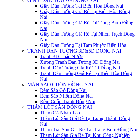
GIẤY DÁN TƯỜNG ĐỒNG NAI
Giấy Dán Tường Tại Biên Hòa Đồng Nai
Giấy Dán Tường Giá Rẻ Tại Biên Hòa Đồng
Nai
Giấy Dán Tường Giá Rẻ Tại Trảng Bom Đồng
Nai
Giấy Dán Tường Giá Rẻ Tại Nhơn Trạch Đồng
Nai
Giấy Dán Tường Tại Tam Phước Biên Hòa
TRANH DÁN TƯỜNG 3D&5D ĐỒNG NAI
Tranh 3D Thác Nước
Xưởng Tranh Dán Tường 3D Đồng Nai
Tranh Dán Tường Giá Rẻ Tại Đồng Nai
Tranh Dán Tường Giá Rẻ Tại Biên Hòa Đồng
Nai
MÀN SÁO CUỐN ĐỒNG NAI
Rèm Sáo Gỗ Đồng Nai
Rèm Sáo Nhôm Đồng Nai
Rèm Cuốn Tranh Đồng Nai
THẢM LÓT SÀN ĐỒNG NAI
Thảm Cỏ Nhân Tạo
Thảm Lót Sàn Giá Rẻ Tại Long Thành Đồng
Nai
Thảm Trãi Sàn Giá Rẻ Tại Trảng Bom Đồng Nai
Thảm Lót Sàn Giá Rẻ Tại Khu Công Nghiệp