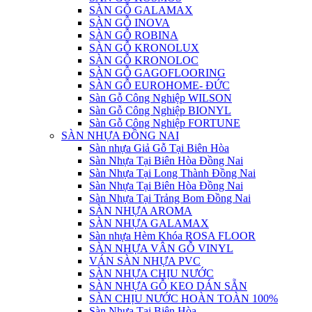
SÀN GỖ GALAMAX
SÀN GỖ INOVA
SÀN GỖ ROBINA
SÀN GỖ KRONOLUX
SÀN GỖ KRONOLOC
SÀN GỖ GAGOFLOORING
SÀN GỖ EUROHOME- ĐỨC
Sàn Gỗ Công Nghiệp WILSON
Sàn Gỗ Công Nghiệp BIONYL
Sàn Gỗ Công Nghiệp FORTUNE
SÀN NHỰA ĐỒNG NAI
Sàn nhựa Giả Gỗ Tại Biên Hòa
Sàn Nhựa Tại Biên Hòa Đồng Nai
Sàn Nhựa Tại Long Thành Đồng Nai
Sàn Nhựa Tại Biên Hòa Đồng Nai
Sàn Nhựa Tại Trảng Bom Đồng Nai
SÀN NHỰA AROMA
SÀN NHỰA GALAMAX
Sàn nhựa Hèm Khóa ROSA FLOOR
SÀN NHỰA VÂN GỖ VINYL
VÁN SÀN NHỰA PVC
SÀN NHỰA CHỊU NƯỚC
SÀN NHỰA GỖ KEO DÁN SẴN
SÀN CHỊU NƯỚC HOÀN TOÀN 100%
Sàn Nhựa Tại Biên Hòa