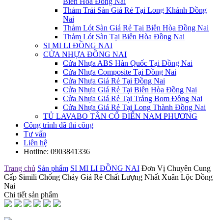
Biên Hòa Đồng Nai
Thảm Trải Sàn Giá Rẻ Tại Long Khánh Đồng
Nai
Thảm Lót Sàn Giá Rẻ Tại Biên Hòa Đồng Nai
Thảm Lót Sàn Tại Biên Hòa Đồng Nai
SI MI LI ĐỒNG NAI
CỬA NHỰA ĐỒNG NAI
Cửa Nhựa ABS Hàn Quốc Tại Đồng Nai
Cửa Nhựa Composite Tại Đồng Nai
Cửa Nhựa Giá Rẻ Tại Đồng Nai
Cửa Nhựa Giá Rẻ Tại Biên Hòa Đồng Nai
Cửa Nhựa Giá Rẻ Tại Trảng Bom Đồng Nai
Cửa Nhựa Giá Rẻ Tại Long Thành Đồng Nai
TỦ LAVABO TÂN CỔ ĐIỂN NAM PHƯƠNG
Công trình đã thi công
Tư vấn
Liên hệ
Hotline:
0903841336
Trang chủ
Sản phẩm
SI MI LI ĐỒNG NAI
Đơn Vị Chuyên Cung
Cấp Simili Chống Cháy Giá Rẻ Chất Lượng Nhất Xuân Lộc Đồng
Nai
Chi tiết sản phẩm