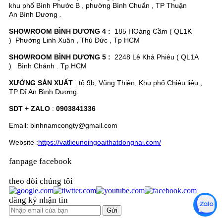
khu phố Bình Phước B , phường Bình Chuẩn , TP Thuận
An Bình Dương
.
SHOWROOM BÌNH DƯƠNG 4 :
185 HOàng Cầm ( QL1K
) Phường Linh Xuân , Thủ Đức , Tp HCM
SHOWROOM BÌNH DƯƠNG 5 :
2248 Lê Khả Phiêu ( QL1A
) Bình Chánh . Tp HCM
XƯỞNG SÀN XUẤT
: tổ 9b, Vũng Thiện, Khu phố Chiêu liêu ,
TP Dĩ An Bình Dương.
SDT + ZALO
:
0903841336
Email: binhnamcongty@gmail.com
Website :
https://vatlieunoingoaithatdongnai.com/
fanpage facebook
theo dõi chúng tôi
đăng ký nhận tin