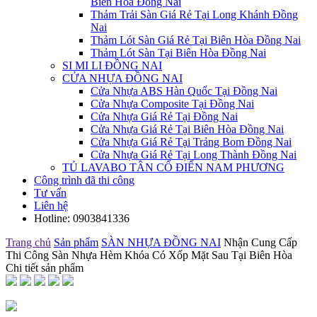
Biên Hòa Đồng Nai
Thảm Trải Sàn Giá Rẻ Tại Long Khánh Đồng
Nai
Thảm Lót Sàn Giá Rẻ Tại Biên Hòa Đồng Nai
Thảm Lót Sàn Tại Biên Hòa Đồng Nai
SI MI LI ĐỒNG NAI
CỬA NHỰA ĐỒNG NAI
Cửa Nhựa ABS Hàn Quốc Tại Đồng Nai
Cửa Nhựa Composite Tại Đồng Nai
Cửa Nhựa Giá Rẻ Tại Đồng Nai
Cửa Nhựa Giá Rẻ Tại Biên Hòa Đồng Nai
Cửa Nhựa Giá Rẻ Tại Trảng Bom Đồng Nai
Cửa Nhựa Giá Rẻ Tại Long Thành Đồng Nai
TỦ LAVABO TÂN CỔ ĐIỂN NAM PHƯƠNG
Công trình đã thi công
Tư vấn
Liên hệ
Hotline:
0903841336
Trang chủ
Sản phẩm
SÀN NHỰA ĐỒNG NAI
Nhận Cung Cấp
Thi Công Sàn Nhựa Hèm Khóa Có Xốp Mặt Sau Tại Biên Hòa
Chi tiết sản phẩm