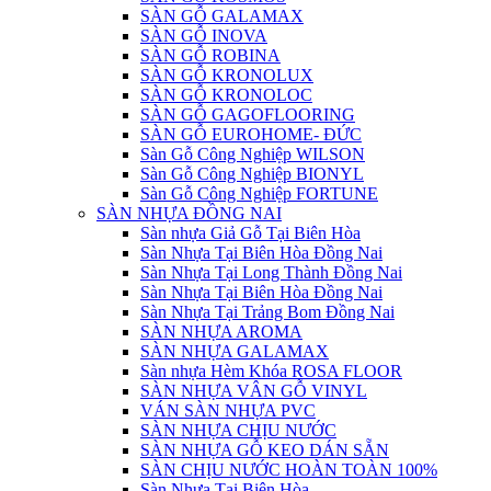
SÀN GỖ GALAMAX
SÀN GỖ INOVA
SÀN GỖ ROBINA
SÀN GỖ KRONOLUX
SÀN GỖ KRONOLOC
SÀN GỖ GAGOFLOORING
SÀN GỖ EUROHOME- ĐỨC
Sàn Gỗ Công Nghiệp WILSON
Sàn Gỗ Công Nghiệp BIONYL
Sàn Gỗ Công Nghiệp FORTUNE
SÀN NHỰA ĐỒNG NAI
Sàn nhựa Giả Gỗ Tại Biên Hòa
Sàn Nhựa Tại Biên Hòa Đồng Nai
Sàn Nhựa Tại Long Thành Đồng Nai
Sàn Nhựa Tại Biên Hòa Đồng Nai
Sàn Nhựa Tại Trảng Bom Đồng Nai
SÀN NHỰA AROMA
SÀN NHỰA GALAMAX
Sàn nhựa Hèm Khóa ROSA FLOOR
SÀN NHỰA VÂN GỖ VINYL
VÁN SÀN NHỰA PVC
SÀN NHỰA CHỊU NƯỚC
SÀN NHỰA GỖ KEO DÁN SẴN
SÀN CHỊU NƯỚC HOÀN TOÀN 100%
Sàn Nhựa Tại Biên Hòa