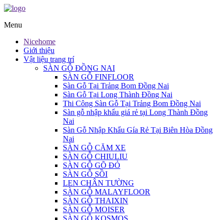
Menu
Nicehome
Giới thiệu
Vật liệu trang trí
SÀN GỖ ĐỒNG NAI
SÀN GỖ FINFLOOR
Sàn Gỗ Tại Trảng Bom Đồng Nai
Sàn Gỗ Tại Long Thành Đồng Nai
Thi Công Sàn Gỗ Tại Trảng Bom Đồng Nai
Sàn gỗ nhập khẩu giá rẻ tại Long Thành Đồng
Nai
Sàn Gỗ Nhập Khẩu Gía Rẻ Tại Biên Hòa Đồng
Nai
SÀN GỖ CĂM XE
SÀN GỖ CHIULIU
SÀN GỖ GÕ ĐỎ
SÀN GỖ SỒI
LEN CHÂN TƯỜNG
SÀN GỖ MALAYFLOOR
SÀN GỖ THAIXIN
SÀN GỖ MOISER
SÀN GỖ KOSMOS