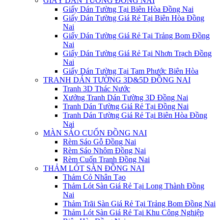
GIẤY DÁN TƯỜNG ĐỒNG NAI
Giấy Dán Tường Tại Biên Hòa Đồng Nai
Giấy Dán Tường Giá Rẻ Tại Biên Hòa Đồng
Nai
Giấy Dán Tường Giá Rẻ Tại Trảng Bom Đồng
Nai
Giấy Dán Tường Giá Rẻ Tại Nhơn Trạch Đồng
Nai
Giấy Dán Tường Tại Tam Phước Biên Hòa
TRANH DÁN TƯỜNG 3D&5D ĐỒNG NAI
Tranh 3D Thác Nước
Xưởng Tranh Dán Tường 3D Đồng Nai
Tranh Dán Tường Giá Rẻ Tại Đồng Nai
Tranh Dán Tường Giá Rẻ Tại Biên Hòa Đồng
Nai
MÀN SÁO CUỐN ĐỒNG NAI
Rèm Sáo Gỗ Đồng Nai
Rèm Sáo Nhôm Đồng Nai
Rèm Cuốn Tranh Đồng Nai
THẢM LÓT SÀN ĐỒNG NAI
Thảm Cỏ Nhân Tạo
Thảm Lót Sàn Giá Rẻ Tại Long Thành Đồng
Nai
Thảm Trãi Sàn Giá Rẻ Tại Trảng Bom Đồng Nai
Thảm Lót Sàn Giá Rẻ Tại Khu Công Nghiệp