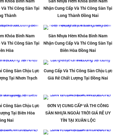
èm Khóa Bình Nam
Sàn Nhựa Hèm Khóa Bình Nam
Và Thi Công Sàn Tại
Nhận Cung Cấp Và Thi Công Sàn Tại
ng Thành
Long Thành Đồng Nai
èm Khóa Bình Nam
Sàn Nhựa Hèm Khóa Bình Nam
Và Thi Công Sàn Tại
Nhận Cung Cấp Và Thi Công Sàn Tại
iên Hòa
Biên Hòa Đồng Nai
i Công Sàn Chịu Lực
Cung Cấp Và Thi Công Sàn Chịu Lực
ượng Tại Nhơn Trạch
Giá Rẻ Chất Lượng Tại Đồng Nai
i Công Sàn Chịu Lực
ĐƠN VỊ CUNG CẤP VÀ THI CÔNG
Lượng Tại Biên Hòa
SÀN NHỰA NGOÀI TRỜI GIÁ RẺ UY
ồng Nai
TÍN TẠI XUÂN LỘC