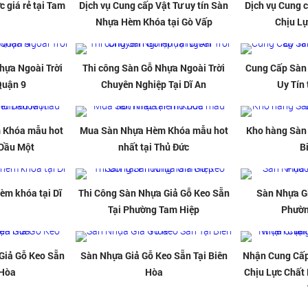
 giá rẻ tại Tam
Dịch vụ Cung cấp Vật Tư uy tín Sàn
Dịch vụ Cung c
Nhựa Hèm Khóa tại Gò Vấp
Chịu Lự
hựa Ngoài Trời
Thi công Sàn Gỗ Nhựa Ngoài Trời
Cung Cấp Sàn 
Quận 9
Chuyên Nghiệp Tại Dĩ An
Uy Tín
 Khóa mẫu hot
Mua Sàn Nhựa Hèm Khóa mẫu hot
Kho hàng Sàn
 Dầu Một
nhất tại Thủ Đức
B
èm khóa tại Dĩ
Thi Công Sàn Nhựa Giả Gỗ Keo Sẵn
Sàn Nhựa Gi
Tại Phường Tam Hiệp
Phườn
Giả Gỗ Keo Sẵn
Sàn Nhựa Giả Gỗ Keo Sẵn Tại Biên
Nhận Cung Cấp
 Hòa
Hòa
Chịu Lực Chất