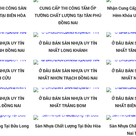
HI CÔNG SÀN
CUNG CẤP THI CÔNG TẤM ỐP
Nhận Cung Cấp
ẠI BIÊN HÒA
TƯỜNG CHẤT LƯỢNG TẠI TÂN PHÚ
Hèm Khóa U
ĐỒNG NAI
NHỰA UY TÍN
Ở ĐÂU BÁN SÀN NHỰA UY TÍN
Ở ĐÂU BÁN 
H ĐỒNG NAI
NHẤT LONG KHÁNH
NHẤT TÂN
NHỰA UY TÍN
Ở ĐÂU BÁN SÀN NHỰA UY TÍN
Ở ĐÂU BÁN 
H CỬU
NHẤT NHƠN TRẠCH ĐỒNG NAI
NHẤT 
NHỰA UY TÍN
Ở ĐÂU BÁN SÀN NHỰA UY TÍN
Ở ĐÂU BÁN 
 ĐỒNG NAI
NHẤT TRẢNG BOM
NHẤT BIÊ
g Tại Bửu Long
Sàn Nhựa Chất Lượng Tại Bửu Hòa
Sàn Nhựa Chấ
Nai 