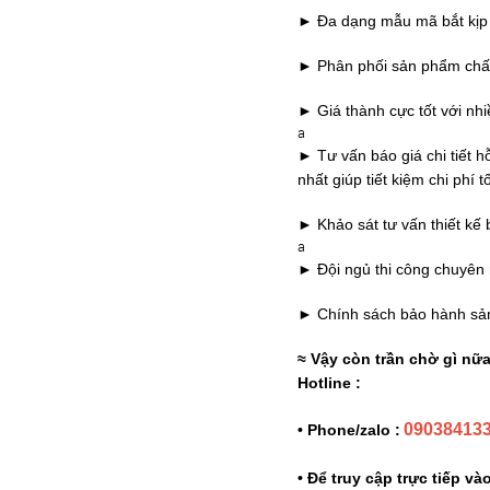
► Đa dạng mẫu mã bắt kịp
► Phân phối sản phẩm chất
► Giá thành cực tốt với nh
a
► Tư vấn báo giá chi tiết
nhất giúp tiết kiệm chi phí t
► Khảo sát tư vấn thiết kế b
a
► Đội ngủ thi công chuyên
► Chính sách bảo hành sả
≈ Vậy còn trần chờ gì nữ
Hotline :
09038413
• Phone/zalo :
• Để truy cập trực tiếp v