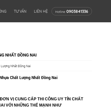
CÔNG
TƯ VẤN
LIÊN HỆ
0903841336
Hotline:
NG NHẤT ĐỒNG NAI
 Lượng Nhất Đồng Nai
Nhựa Chất Lượng Nhất Đồng Nai
 ĐƠN VỊ CUNG CẤP THI CÔNG UY TÍN CHẤT
NAI
VỚI NHỮNG THẾ MẠNH NHƯ