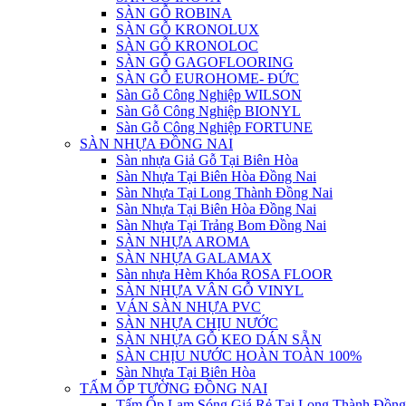
SÀN GỖ ROBINA
SÀN GỖ KRONOLUX
SÀN GỖ KRONOLOC
SÀN GỖ GAGOFLOORING
SÀN GỖ EUROHOME- ĐỨC
Sàn Gỗ Công Nghiệp WILSON
Sàn Gỗ Công Nghiệp BIONYL
Sàn Gỗ Công Nghiệp FORTUNE
SÀN NHỰA ĐỒNG NAI
Sàn nhựa Giả Gỗ Tại Biên Hòa
Sàn Nhựa Tại Biên Hòa Đồng Nai
Sàn Nhựa Tại Long Thành Đồng Nai
Sàn Nhựa Tại Biên Hòa Đồng Nai
Sàn Nhựa Tại Trảng Bom Đồng Nai
SÀN NHỰA AROMA
SÀN NHỰA GALAMAX
Sàn nhựa Hèm Khóa ROSA FLOOR
SÀN NHỰA VÂN GỖ VINYL
VÁN SÀN NHỰA PVC
SÀN NHỰA CHỊU NƯỚC
SÀN NHỰA GỖ KEO DÁN SẴN
SÀN CHỊU NƯỚC HOÀN TOÀN 100%
Sàn Nhựa Tại Biên Hòa
TẤM ỐP TƯỜNG ĐỒNG NAI
Tấm Ốp Lam Sóng Giá Rẻ Tại Long Thành Đồng