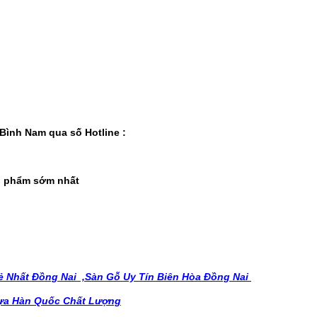
Bình Nam qua số Hotline :
ản phẩm sớm nhất
 Nhất Đồng Nai ,
Sàn Gỗ Uy Tín Biên Hòa Đồng Nai
ựa Hàn Quốc Chất Lượng