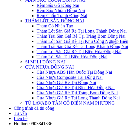
MÀN SÁO CUỐN ĐỒNG NAI
Rèm Sáo Gỗ Đồng Nai
Rèm Sáo Nhôm Đồng Nai
Rèm Cuốn Tranh Đồng Nai
THẢM LÓT SÀN ĐỒNG NAI
Thảm Cỏ Nhân Tạo
Thảm Lót Sàn Giá Rẻ Tại Long Thành Đồng Nai
Thảm Trãi Sàn Giá Rẻ Tại Trảng Bom Đồng Nai
Thảm Lót Sàn Giá Rẻ Tại Khu Công Nghiệp Biê
Thảm Trải Sàn Giá Rẻ Tại Long Khánh Đồng Nai
Thảm Lót Sàn Giá Rẻ Tại Biên Hòa Đồng Nai
Thảm Lót Sàn Tại Biên Hòa Đồng Nai
SI MI LI ĐỒNG NAI
CỬA NHỰA ĐỒNG NAI
Cửa Nhựa ABS Hàn Quốc Tại Đồng Nai
Cửa Nhựa Composite Tại Đồng Nai
Cửa Nhựa Giá Rẻ Tại Đồng Nai
Cửa Nhựa Giá Rẻ Tại Biên Hòa Đồng Nai
Cửa Nhựa Giá Rẻ Tại Trảng Bom Đồng Nai
Cửa Nhựa Giá Rẻ Tại Long Thành Đồng Nai
TỦ LAVABO TÂN CỔ ĐIỂN NAM PHƯƠNG
Công trình đã thi công
Tư vấn
Liên hệ
Hotline:
0903841336