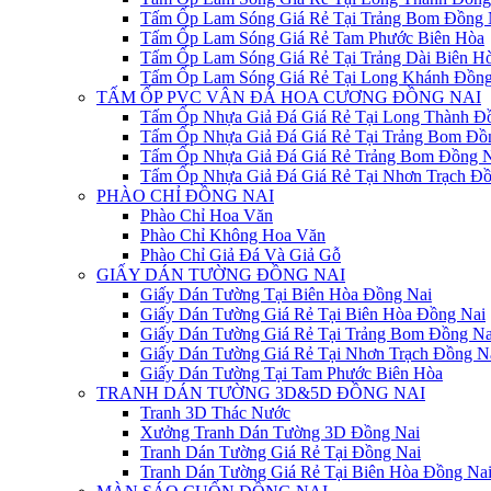
Tấm Ốp Lam Sóng Giá Rẻ Tại Trảng Bom Đồng 
Tấm Ốp Lam Sóng Giá Rẻ Tam Phước Biên Hòa
Tấm Ốp Lam Sóng Giá Rẻ Tại Trảng Dài Biên H
Tấm Ốp Lam Sóng Giá Rẻ Tại Long Khánh Đồng
TẤM ỐP PVC VÂN ĐÁ HOA CƯƠNG ĐỒNG NAI
Tấm Ốp Nhựa Giả Đá Giá Rẻ Tại Long Thành Đ
Tấm Ốp Nhựa Giả Đá Giá Rẻ Tại Trảng Bom Đồ
Tấm Ốp Nhựa Giả Đá Giá Rẻ Trảng Bom Đồng N
Tấm Ốp Nhựa Giả Đá Giá Rẻ Tại Nhơn Trạch Đồ
PHÀO CHỈ ĐỒNG NAI
Phào Chỉ Hoa Văn
Phào Chỉ Không Hoa Văn
Phào Chỉ Giả Đá Và Giả Gỗ
GIẤY DÁN TƯỜNG ĐỒNG NAI
Giấy Dán Tường Tại Biên Hòa Đồng Nai
Giấy Dán Tường Giá Rẻ Tại Biên Hòa Đồng Nai
Giấy Dán Tường Giá Rẻ Tại Trảng Bom Đồng Na
Giấy Dán Tường Giá Rẻ Tại Nhơn Trạch Đồng N
Giấy Dán Tường Tại Tam Phước Biên Hòa
TRANH DÁN TƯỜNG 3D&5D ĐỒNG NAI
Tranh 3D Thác Nước
Xưởng Tranh Dán Tường 3D Đồng Nai
Tranh Dán Tường Giá Rẻ Tại Đồng Nai
Tranh Dán Tường Giá Rẻ Tại Biên Hòa Đồng Na