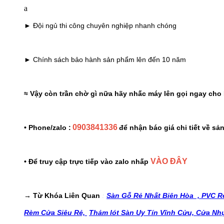
a
► Đội ngủ thi công chuyên nghiệp nhanh chóng
► Chính sách bảo hành sản phẩm lên đến 10 năm
≈ Vậy còn trần chờ gì nữa hãy nhấc máy lên gọi ngay cho 
0903841336
• Phone/zalo :
để nhận báo giá chi tiết về s
VÀO ĐÂY
• Để truy cập trực tiếp vào zalo nhấp
→ Từ Khóa Liên Quan
:
Sàn Gỗ Rẻ Nhất Biên Hòa ,
PVC Rẻ
Rèm Cửa Siêu Rẻ,
Thảm lót Sàn Uy Tín Vĩnh Cửu,
Cửa Nh