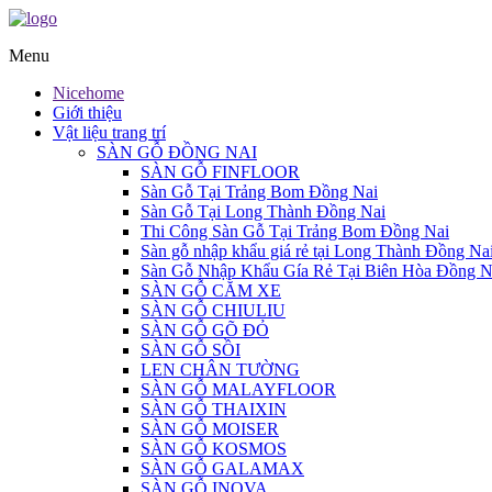
Menu
Nicehome
Giới thiệu
Vật liệu trang trí
SÀN GỖ ĐỒNG NAI
SÀN GỖ FINFLOOR
Sàn Gỗ Tại Trảng Bom Đồng Nai
Sàn Gỗ Tại Long Thành Đồng Nai
Thi Công Sàn Gỗ Tại Trảng Bom Đồng Nai
Sàn gỗ nhập khẩu giá rẻ tại Long Thành Đồng Na
Sàn Gỗ Nhập Khẩu Gía Rẻ Tại Biên Hòa Đồng N
SÀN GỖ CĂM XE
SÀN GỖ CHIULIU
SÀN GỖ GÕ ĐỎ
SÀN GỖ SỒI
LEN CHÂN TƯỜNG
SÀN GỖ MALAYFLOOR
SÀN GỖ THAIXIN
SÀN GỖ MOISER
SÀN GỖ KOSMOS
SÀN GỖ GALAMAX
SÀN GỖ INOVA