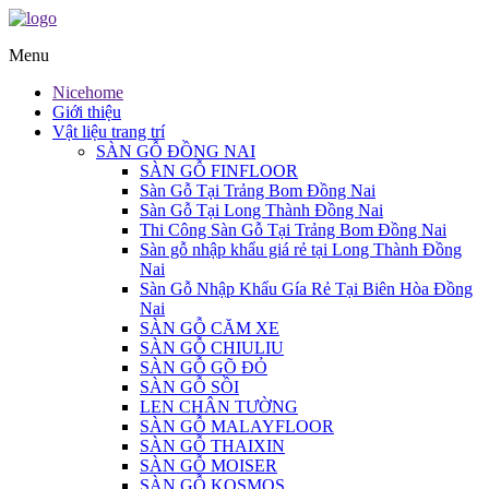
Menu
Nicehome
Giới thiệu
Vật liệu trang trí
SÀN GỖ ĐỒNG NAI
SÀN GỖ FINFLOOR
Sàn Gỗ Tại Trảng Bom Đồng Nai
Sàn Gỗ Tại Long Thành Đồng Nai
Thi Công Sàn Gỗ Tại Trảng Bom Đồng Nai
Sàn gỗ nhập khẩu giá rẻ tại Long Thành Đồng
Nai
Sàn Gỗ Nhập Khẩu Gía Rẻ Tại Biên Hòa Đồng
Nai
SÀN GỖ CĂM XE
SÀN GỖ CHIULIU
SÀN GỖ GÕ ĐỎ
SÀN GỖ SỒI
LEN CHÂN TƯỜNG
SÀN GỖ MALAYFLOOR
SÀN GỖ THAIXIN
SÀN GỖ MOISER
SÀN GỖ KOSMOS