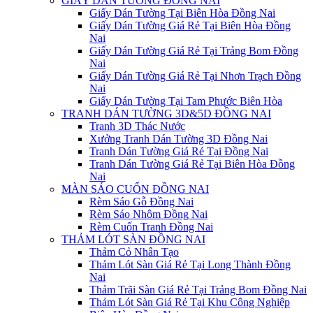
GIẤY DÁN TƯỜNG ĐỒNG NAI
Giấy Dán Tường Tại Biên Hòa Đồng Nai
Giấy Dán Tường Giá Rẻ Tại Biên Hòa Đồng
Nai
Giấy Dán Tường Giá Rẻ Tại Trảng Bom Đồng
Nai
Giấy Dán Tường Giá Rẻ Tại Nhơn Trạch Đồng
Nai
Giấy Dán Tường Tại Tam Phước Biên Hòa
TRANH DÁN TƯỜNG 3D&5D ĐỒNG NAI
Tranh 3D Thác Nước
Xưởng Tranh Dán Tường 3D Đồng Nai
Tranh Dán Tường Giá Rẻ Tại Đồng Nai
Tranh Dán Tường Giá Rẻ Tại Biên Hòa Đồng
Nai
MÀN SÁO CUỐN ĐỒNG NAI
Rèm Sáo Gỗ Đồng Nai
Rèm Sáo Nhôm Đồng Nai
Rèm Cuốn Tranh Đồng Nai
THẢM LÓT SÀN ĐỒNG NAI
Thảm Cỏ Nhân Tạo
Thảm Lót Sàn Giá Rẻ Tại Long Thành Đồng
Nai
Thảm Trãi Sàn Giá Rẻ Tại Trảng Bom Đồng Nai
Thảm Lót Sàn Giá Rẻ Tại Khu Công Nghiệp