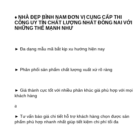
♦ NHÀ ĐẸP BÌNH NAM ĐƠN VỊ CUNG CẤP THI
CÔNG UY TÍN CHẤT LƯỢNG NHẤT ĐỒNG NAI
VỚI
NHỮNG THẾ MẠNH NHƯ
► Đa dạng mẫu mã bắt kịp xu hướng hiện nay
► Phân phối sản phẩm chất lượng xuất xứ rõ ràng
► Giá thành cực tốt với nhiều phân khúc giá phù hợp với mọi
khách hàng
a
► Tư vấn báo giá chi tiết hỗ trợ khách hàng chọn được sản
phẩm phù hợp nhanh nhất giúp tiết kiệm chi phí tối đa