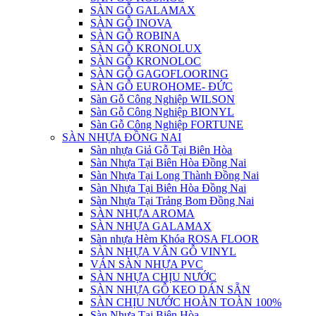
SÀN GỖ GALAMAX
SÀN GỖ INOVA
SÀN GỖ ROBINA
SÀN GỖ KRONOLUX
SÀN GỖ KRONOLOC
SÀN GỖ GAGOFLOORING
SÀN GỖ EUROHOME- ĐỨC
Sàn Gỗ Công Nghiệp WILSON
Sàn Gỗ Công Nghiệp BIONYL
Sàn Gỗ Công Nghiệp FORTUNE
SÀN NHỰA ĐỒNG NAI
Sàn nhựa Giả Gỗ Tại Biên Hòa
Sàn Nhựa Tại Biên Hòa Đồng Nai
Sàn Nhựa Tại Long Thành Đồng Nai
Sàn Nhựa Tại Biên Hòa Đồng Nai
Sàn Nhựa Tại Trảng Bom Đồng Nai
SÀN NHỰA AROMA
SÀN NHỰA GALAMAX
Sàn nhựa Hèm Khóa ROSA FLOOR
SÀN NHỰA VÂN GỖ VINYL
VÁN SÀN NHỰA PVC
SÀN NHỰA CHỊU NƯỚC
SÀN NHỰA GỖ KEO DÁN SẴN
SÀN CHỊU NƯỚC HOÀN TOÀN 100%
Sàn Nhựa Tại Biên Hòa