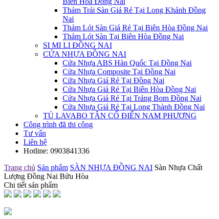
Biên Hòa Đồng Nai
Thảm Trải Sàn Giá Rẻ Tại Long Khánh Đồng
Nai
Thảm Lót Sàn Giá Rẻ Tại Biên Hòa Đồng Nai
Thảm Lót Sàn Tại Biên Hòa Đồng Nai
SI MI LI ĐỒNG NAI
CỬA NHỰA ĐỒNG NAI
Cửa Nhựa ABS Hàn Quốc Tại Đồng Nai
Cửa Nhựa Composite Tại Đồng Nai
Cửa Nhựa Giá Rẻ Tại Đồng Nai
Cửa Nhựa Giá Rẻ Tại Biên Hòa Đồng Nai
Cửa Nhựa Giá Rẻ Tại Trảng Bom Đồng Nai
Cửa Nhựa Giá Rẻ Tại Long Thành Đồng Nai
TỦ LAVABO TÂN CỔ ĐIỂN NAM PHƯƠNG
Công trình đã thi công
Tư vấn
Liên hệ
Hotline:
0903841336
Trang chủ
Sản phẩm
SÀN NHỰA ĐỒNG NAI
Sàn Nhựa Chất
Lượng Đồng Nai Bửu Hòa
Chi tiết sản phẩm