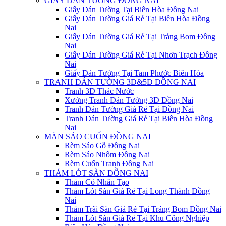
GIẤY DÁN TƯỜNG ĐỒNG NAI
Giấy Dán Tường Tại Biên Hòa Đồng Nai
Giấy Dán Tường Giá Rẻ Tại Biên Hòa Đồng
Nai
Giấy Dán Tường Giá Rẻ Tại Trảng Bom Đồng
Nai
Giấy Dán Tường Giá Rẻ Tại Nhơn Trạch Đồng
Nai
Giấy Dán Tường Tại Tam Phước Biên Hòa
TRANH DÁN TƯỜNG 3D&5D ĐỒNG NAI
Tranh 3D Thác Nước
Xưởng Tranh Dán Tường 3D Đồng Nai
Tranh Dán Tường Giá Rẻ Tại Đồng Nai
Tranh Dán Tường Giá Rẻ Tại Biên Hòa Đồng
Nai
MÀN SÁO CUỐN ĐỒNG NAI
Rèm Sáo Gỗ Đồng Nai
Rèm Sáo Nhôm Đồng Nai
Rèm Cuốn Tranh Đồng Nai
THẢM LÓT SÀN ĐỒNG NAI
Thảm Cỏ Nhân Tạo
Thảm Lót Sàn Giá Rẻ Tại Long Thành Đồng
Nai
Thảm Trãi Sàn Giá Rẻ Tại Trảng Bom Đồng Nai
Thảm Lót Sàn Giá Rẻ Tại Khu Công Nghiệp