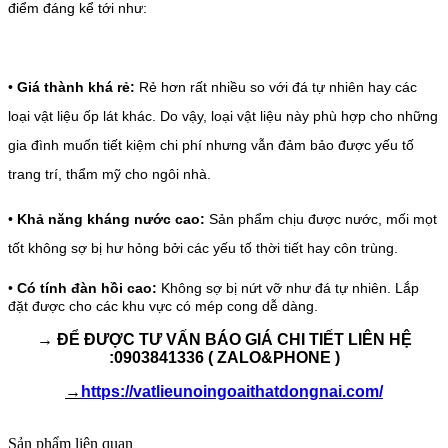
điểm đáng kể tới như:
•
Giá thành khá rẻ:
Rẻ hơn rất nhiều so với đá tự nhiên hay các
loại vật liệu ốp lát khác. Do vậy, loại vật liệu này phù hợp
cho những
gia đình muốn tiết kiệm chi phí nhưng vẫn đảm bảo được yếu tố
trang trí, thẩm mỹ cho ngôi nhà.
•
Khả năng kháng nước cao:
Sản phẩm chịu được nước, mối mọt
tốt không sợ bị hư hỏng bởi các yếu tố thời tiết hay côn trùng.
•
Có tính đàn hồi cao:
Không sợ bị nứt vỡ như đá tự nhiên. Lắp
đặt được cho các khu vực có mép cong dễ dàng.
→ ĐỂ ĐƯỢC TƯ VẤN BÁO GIÁ CHI TIẾT LIÊN HỆ
:0903841336
( ZALO&PHONE )
→
https://vatlieunoingoaithatdongnai.com/
Sản phẩm liên quan