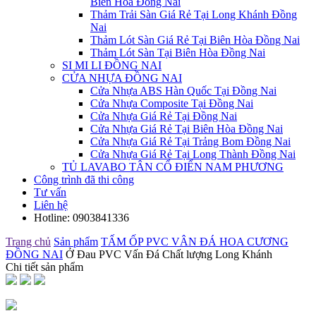
Biên Hòa Đồng Nai
Thảm Trải Sàn Giá Rẻ Tại Long Khánh Đồng
Nai
Thảm Lót Sàn Giá Rẻ Tại Biên Hòa Đồng Nai
Thảm Lót Sàn Tại Biên Hòa Đồng Nai
SI MI LI ĐỒNG NAI
CỬA NHỰA ĐỒNG NAI
Cửa Nhựa ABS Hàn Quốc Tại Đồng Nai
Cửa Nhựa Composite Tại Đồng Nai
Cửa Nhựa Giá Rẻ Tại Đồng Nai
Cửa Nhựa Giá Rẻ Tại Biên Hòa Đồng Nai
Cửa Nhựa Giá Rẻ Tại Trảng Bom Đồng Nai
Cửa Nhựa Giá Rẻ Tại Long Thành Đồng Nai
TỦ LAVABO TÂN CỔ ĐIỂN NAM PHƯƠNG
Công trình đã thi công
Tư vấn
Liên hệ
Hotline:
0903841336
Trang chủ
Sản phẩm
TẤM ỐP PVC VÂN ĐÁ HOA CƯƠNG
ĐỒNG NAI
Ở Đau PVC Vấn Đá Chất lượng Long Khánh
Chi tiết sản phẩm