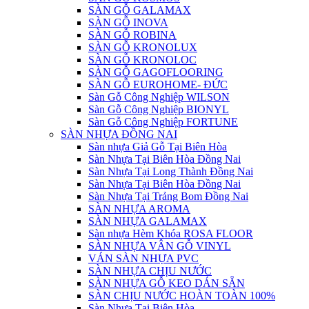
SÀN GỖ GALAMAX
SÀN GỖ INOVA
SÀN GỖ ROBINA
SÀN GỖ KRONOLUX
SÀN GỖ KRONOLOC
SÀN GỖ GAGOFLOORING
SÀN GỖ EUROHOME- ĐỨC
Sàn Gỗ Công Nghiệp WILSON
Sàn Gỗ Công Nghiệp BIONYL
Sàn Gỗ Công Nghiệp FORTUNE
SÀN NHỰA ĐỒNG NAI
Sàn nhựa Giả Gỗ Tại Biên Hòa
Sàn Nhựa Tại Biên Hòa Đồng Nai
Sàn Nhựa Tại Long Thành Đồng Nai
Sàn Nhựa Tại Biên Hòa Đồng Nai
Sàn Nhựa Tại Trảng Bom Đồng Nai
SÀN NHỰA AROMA
SÀN NHỰA GALAMAX
Sàn nhựa Hèm Khóa ROSA FLOOR
SÀN NHỰA VÂN GỖ VINYL
VÁN SÀN NHỰA PVC
SÀN NHỰA CHỊU NƯỚC
SÀN NHỰA GỖ KEO DÁN SẴN
SÀN CHỊU NƯỚC HOÀN TOÀN 100%
Sàn Nhựa Tại Biên Hòa