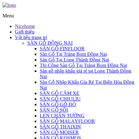
Menu
Nicehome
Giới thiệu
Vật liệu trang trí
SÀN GỖ ĐỒNG NAI
SÀN GỖ FINFLOOR
Sàn Gỗ Tại Trảng Bom Đồng Nai
Sàn Gỗ Tại Long Thành Đồng Nai
Thi Công Sàn Gỗ Tại Trảng Bom Đồng Nai
Sàn gỗ nhập khẩu giá rẻ tại Long Thành Đồng
Nai
Sàn Gỗ Nhập Khẩu Gía Rẻ Tại Biên Hòa Đồng
Nai
SÀN GỖ CĂM XE
SÀN GỖ CHIULIU
SÀN GỖ GÕ ĐỎ
SÀN GỖ SỒI
LEN CHÂN TƯỜNG
SÀN GỖ MALAYFLOOR
SÀN GỖ THAIXIN
SÀN GỖ MOISER
SÀN GỖ KOSMOS