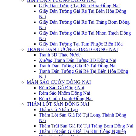
GIẤY DÁN TƯỜNG ĐỒNG NAI
Giấy Dán Tường Tại Biên Hòa Đồng Nai
Giấy Dán Tường Giá Rẻ Tại Biên Hòa Đồng
Nai
Giấy Dán Tường Giá Rẻ Tại Trảng Bom Đồng
Nai
Giấy Dán Tường Giá Rẻ Tại Nhơn Trạch Đồng
Nai
Giấy Dán Tường Tại Tam Phước Biên Hòa
TRANH DÁN TƯỜNG 3D&5D ĐỒNG NAI
Tranh 3D Thác Nước
Xưởng Tranh Dán Tường 3D Đồng Nai
Tranh Dán Tường Giá Rẻ Tại Đồng Nai
Tranh Dán Tường Giá Rẻ Tại Biên Hòa Đồng
Nai
MÀN SÁO CUỐN ĐỒNG NAI
Rèm Sáo Gỗ Đồng Nai
Rèm Sáo Nhôm Đồng Nai
Rèm Cuốn Tranh Đồng Nai
THẢM LÓT SÀN ĐỒNG NAI
Thảm Cỏ Nhân Tạo
Thảm Lót Sàn Giá Rẻ Tại Long Thành Đồng
Nai
Thảm Trãi Sàn Giá Rẻ Tại Trảng Bom Đồng Nai
Thảm Lót Sàn Giá Rẻ Tại Khu Công Nghiệp