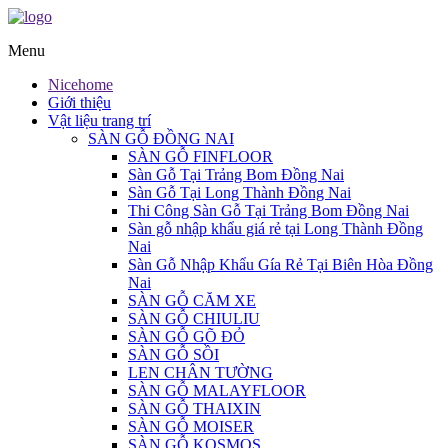
Menu
Nicehome
Giới thiệu
Vật liệu trang trí
SÀN GỖ ĐỒNG NAI
SÀN GỖ FINFLOOR
Sàn Gỗ Tại Trảng Bom Đồng Nai
Sàn Gỗ Tại Long Thành Đồng Nai
Thi Công Sàn Gỗ Tại Trảng Bom Đồng Nai
Sàn gỗ nhập khẩu giá rẻ tại Long Thành Đồng
Nai
Sàn Gỗ Nhập Khẩu Gía Rẻ Tại Biên Hòa Đồng
Nai
SÀN GỖ CĂM XE
SÀN GỖ CHIULIU
SÀN GỖ GÕ ĐỎ
SÀN GỖ SỒI
LEN CHÂN TƯỜNG
SÀN GỖ MALAYFLOOR
SÀN GỖ THAIXIN
SÀN GỖ MOISER
SÀN GỖ KOSMOS