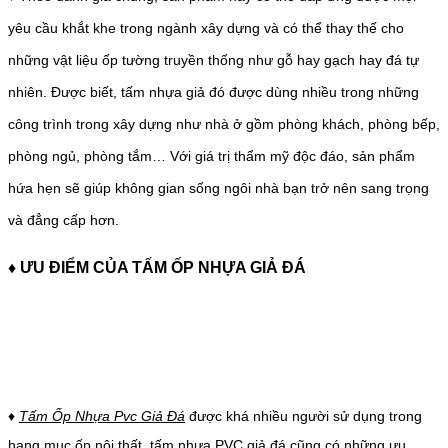
yêu cầu khắt khe trong ngành xây dựng và có thể thay thế cho
những vật liệu ốp tường truyền thống như gỗ hay gạch hay đá tự
nhiên. Được biết, tấm nhựa giả đó được dùng nhiều trong những
công trình trong xây dựng như nhà ở gồm phòng khách, phòng bếp,
phòng ngủ, phòng tắm… Với giá trị thẩm mỹ độc đáo, sản phẩm
hứa hẹn sẽ giúp không gian sống ngôi nhà bạn trở nên sang trọng
và đẳng cấp hơn.
♦
ƯU ĐIỂM CỦA TẤM ỐP NHỰA GIẢ ĐÁ
♦
Tấm Ốp Nhựa Pvc Giả Đá
được khá nhiều người sử dụng trong
hạng mục ốp nội thất, tấm nhựa PVC giả đá cũng có những ưu