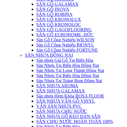
SÀN GỖ GALAMAX
SÀN GỖ INOVA
SÀN GỖ ROBINA
SÀN GỖ KRONOLUX
SÀN GỖ KRONOLOC
SÀN GỖ GAGOFLOORING
SÀN GỖ EUROHOME- ĐỨC
Sàn Gỗ Công Nghiệp WILSON
Sàn Gỗ Công Nghiệp BIONYL
Sàn Gỗ Công Nghiệp FORTUNE
SÀN NHỰA ĐỒNG NAI
Sàn nhựa Giả Gỗ Tại Biên Hòa
Sàn Nhựa Tại Biên Hòa Đồng Nai
Sàn Nhựa Tại Long Thành Đồng Nai
Sàn Nhựa Tại Biên Hòa Đồng Nai
Sàn Nhựa Tại Trảng Bom Đồng Nai
SÀN NHỰA AROMA
SÀN NHỰA GALAMAX
Sàn nhựa Hèm Khóa ROSA FLOOR
SÀN NHỰA VÂN GỖ VINYL
VÁN SÀN NHỰA PVC
SÀN NHỰA CHỊU NƯỚC
SÀN NHỰA GỖ KEO DÁN SẴN
SÀN CHỊU NƯỚC HOÀN TOÀN 100%
Sàn Nhựa Tại Biên Hòa