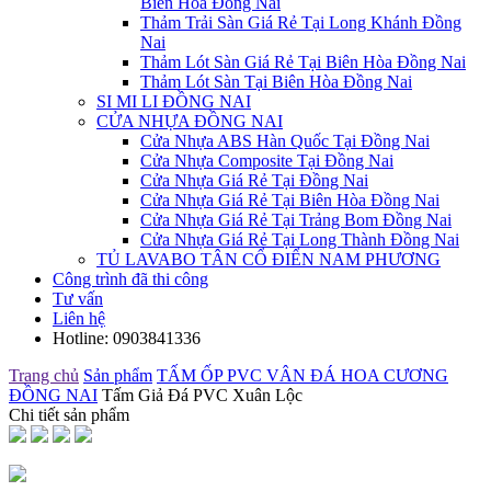
Biên Hòa Đồng Nai
Thảm Trải Sàn Giá Rẻ Tại Long Khánh Đồng
Nai
Thảm Lót Sàn Giá Rẻ Tại Biên Hòa Đồng Nai
Thảm Lót Sàn Tại Biên Hòa Đồng Nai
SI MI LI ĐỒNG NAI
CỬA NHỰA ĐỒNG NAI
Cửa Nhựa ABS Hàn Quốc Tại Đồng Nai
Cửa Nhựa Composite Tại Đồng Nai
Cửa Nhựa Giá Rẻ Tại Đồng Nai
Cửa Nhựa Giá Rẻ Tại Biên Hòa Đồng Nai
Cửa Nhựa Giá Rẻ Tại Trảng Bom Đồng Nai
Cửa Nhựa Giá Rẻ Tại Long Thành Đồng Nai
TỦ LAVABO TÂN CỔ ĐIỂN NAM PHƯƠNG
Công trình đã thi công
Tư vấn
Liên hệ
Hotline:
0903841336
Trang chủ
Sản phẩm
TẤM ỐP PVC VÂN ĐÁ HOA CƯƠNG
ĐỒNG NAI
Tấm Giả Đá PVC Xuân Lộc
Chi tiết sản phẩm