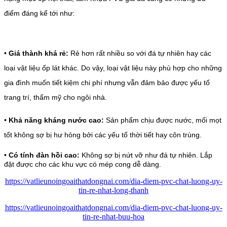
điểm đáng kể tới như:
•
Giá thành khá rẻ:
Rẻ hơn rất nhiều so với đá tự nhiên hay các
loại vật liệu ốp lát khác. Do vậy, loại vật liệu này phù hợp
cho những
gia đình muốn tiết kiệm chi phí nhưng vẫn đảm bảo được yếu tố
trang trí, thẩm mỹ cho ngôi nhà.
•
Khả năng kháng nước cao:
Sản phẩm chịu được nước, mối mọt
tốt không sợ bị hư hỏng bởi các yếu tố thời tiết hay côn trùng.
•
Có tính đàn hồi cao:
Không sợ bị nứt vỡ như đá tự nhiên. Lắp
đặt được cho các khu vực có mép cong dễ dàng.
https://vatlieunoingoaithatdongnai.com/dia-diem-pvc-chat-luong-uy-
tin-re-nhat-long-thanh
https://vatlieunoingoaithatdongnai.com/dia-diem-pvc-chat-luong-uy-
tin-re-nhat-buu-hoa