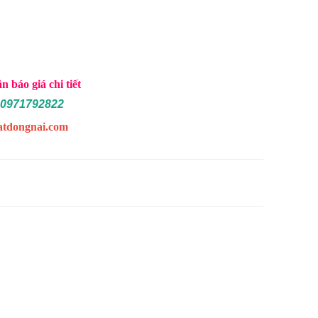
 báo giá chi tiết
0971792822
aatdongnai.com