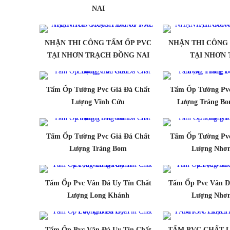
NAI
NHẬN THI CÔNG TẤM ỐP PVC
NHẬN THI CÔNG
TẠI NHƠN TRẠCH ĐỒNG NAI
TẠI NHƠN
Tấm Ốp Tường Pvc Giả Đá Chất
Tấm Ốp Tường Pvc
Lượng Vĩnh Cửu
Lượng Trảng Bo
Tấm Ốp Tường Pvc Giả Đá Chất
Tấm Ốp Tường Pvc
Lượng Trảng Bom
Lượng Nhơn
Tấm Ốp Pvc Vân Đá Uy Tín Chất
Tấm Ốp Pvc Vân Đ
Lượng Long Khánh
Lượng Nhơn
Tấm Ốp Pvc Vân Đá Uy Tín Chất
TẤM PVC CHẤT 