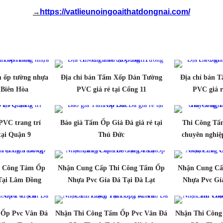
https://vatlieunoingoaithatdongnai.com/
→
m ốp tường nhựa
Địa chỉ bán Tấm Xốp Dán Tường
Địa chỉ bán 
 Biên Hòa
PVC giá rẻ tại Cổng 11
PVC giá r
PVC trang trí
Báo giá Tấm Ốp Giả Đá giá rẻ tại
Thi Công Tấm
tại Quận 9
Thủ Đức
chuyên nghiệ
i Công Tám Ốp
Nhận Cung Cấp Thi Công Tấm Ốp
Nhận Cung Cấ
Tại Lâm Đồng
Nhựa Pvc Gỉa Đá Tại Đà Lạt
Nhựa Pvc Gỉ
 Ốp Pvc Vân Đá
Nhận Thi Công Tấm Ốp Pvc Vân Đá
Nhận Thi Công