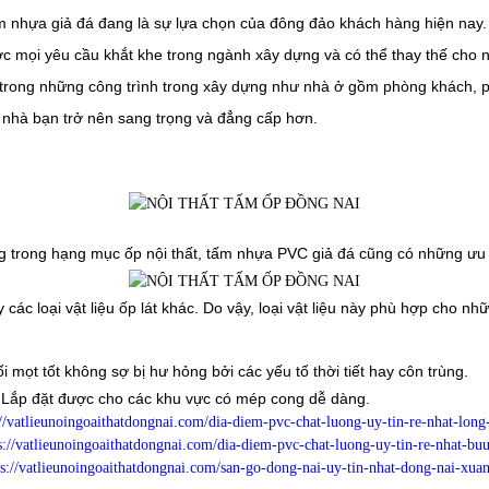
ấm nhựa giả đá đang là sự lựa chọn của đông đảo khách hàng hiện nay.
 mọi yêu cầu khắt khe trong ngành xây dựng và có thể thay thế cho n
u trong những công trình trong xây dựng như nhà ở gồm phòng khách, 
 nhà bạn trở nên sang trọng và đẳng cấp hơn.
 trong hạng mục ốp nội thất, tấm nhựa PVC giả đá cũng có những ưu 
các loại vật liệu ốp lát khác. Do vậy, loại vật liệu này phù hợp
cho nhữ
ọt tốt không sợ bị hư hỏng bởi các yếu tố thời tiết hay côn trùng.
. Lắp đặt được cho các khu vực có mép cong dễ dàng.
://vatlieunoingoaithatdongnai.com/dia-diem-pvc-chat-luong-uy-tin-re-nhat-long
s://vatlieunoingoaithatdongnai.com/dia-diem-pvc-chat-luong-uy-tin-re-nhat-bu
ps://vatlieunoingoaithatdongnai.com/san-go-dong-nai-uy-tin-nhat-dong-nai-xuan