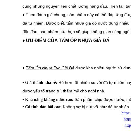
cùng những nguyên liệu chất lượng hàng đầu. Hiện tại, t
♦ Theo đánh giá chung, sản phẩm này có thể đáp ứng được
đá tự nhiên. Được biết, tấm nhựa giả đó được dùng nhiề
độc đáo, sản phẩm hứa hẹn sẽ giúp không gian sống ngôi
♦
ƯU ĐIỂM CỦA TẤM ỐP NHỰA GIẢ ĐÁ
♦
Tấm Ốp Nhựa Pvc Giả Đá
được khá nhiều người sử dụng
•
Rẻ hơn rất nhiều so với đá tự nhiên hay 
Giá thành khá rẻ:
được yếu tố trang trí, thẩm mỹ cho ngôi nhà.
•
Sản phẩm chịu được nước, mối m
Khả năng kháng nước cao:
•
Không sợ bị nứt vỡ như đá tự nhiên
Có tính đàn hồi cao:
https
http
htt