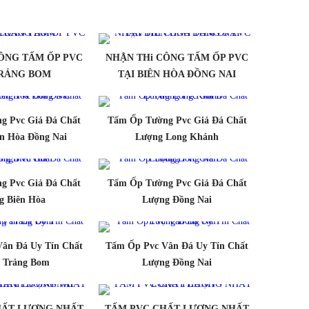
ÔNG TẤM ỐP PVC
NHẬN THi CÔNG TẤM ỐP PVC
TRẢNG BOM
TẠI BIÊN HÒA ĐỒNG NAI
g Pvc Giả Đá Chất
Tấm Ốp Tường Pvc Giả Đá Chất
n Hòa Đồng Nai
Lượng Long Khánh
g Pvc Giả Đá Chất
Tấm Ốp Tường Pvc Giả Đá Chất
g Biên Hòa
Lượng Đồng Nai
ân Đá Uy Tín Chất
Tấm Ốp Pvc Vân Đá Uy Tín Chất
 Trảng Bom
Lượng Đồng Nai
HẤT LƯỢNG NHẤT
TẤM PVC CHẤT LƯỢNG NHẤT