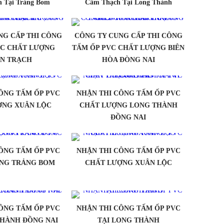
 Tại Trảng Bom
Cẩm Thạch Tại Long Thành
NG CẤP THI CÔNG
CÔNG TY CUNG CẤP THI CÔNG
VC CHẤT LƯỢNG
TẤM ỐP PVC CHẤT LƯỢNG BIÊN
N TRẠCH
HÒA ĐÒNG NAI
ÔNG TẤM ỐP PVC
NHẬN THI CÔNG TẤM ỐP PVC
ỢNG XUÂN LỘC
CHẤT LƯỢNG LONG THÀNH
ĐỒNG NAI
ÔNG TẤM ỐP PVC
NHẬN THI CÔNG TẤM ỐP PVC
NG TRẢNG BOM
CHẤT LƯỢNG XUÂN LỘC
ÔNG TẤM ỐP PVC
NHẬN THI CÔNG TẤM ỐP PVC
THÀNH ĐỒNG NAI
TẠI LONG THÀNH