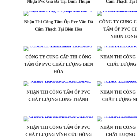
Nhựa Pvc Gỉa Đá Tại Bình Thuận
Cẩm Thạch Tại 
Nhận Thi Công Tấm Ốp Pvc Vân Đá
CÔNG TY CUNG C
Cẩm Thạch Tại Biên Hòa
TẤM ỐP PVC C
NHƠN LONG
CÔNG TY CUNG CẤP THI CÔNG
NHẬN THI CÔNG
TẤM ỐP PVC CHẤT LƯỢNG BIÊN
CHẤT LƯỢNG
HÒA
NHẬN THI CÔNG TẤM ỐP PVC
NHẬN THI CÔNG
CHẤT LƯỢNG LONG THÀNH
CHẤT LƯỢNG N
NHẬN THI CÔNG TẤM ỐP PVC
NHẬN THI CÔNG
CHẤT LƯỢNG VĨNH CỬU ĐỒNG
CHẤT LƯỢNG 