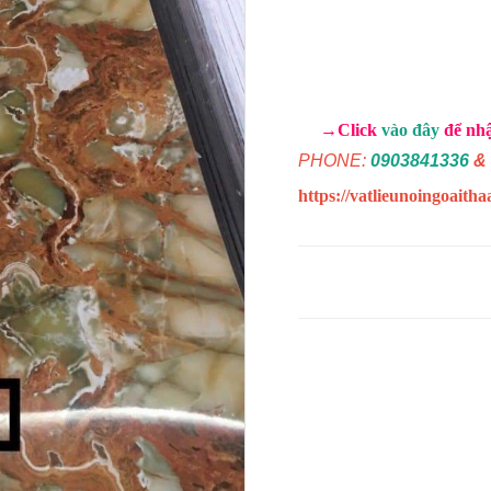
→Click
vào đây
để nhận
PHONE:
0903841336
&
https://vatlieunoingoaith