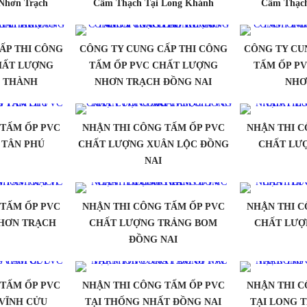
Nhơn Trạch
Cẩm Thạch Tại Long Khánh
Cẩm Thạch
ẤP THI CÔNG
CÔNG TY CUNG CẤP THI CÔNG
CÔNG TY CU
HẤT LƯỢNG
TẤM ỐP PVC CHẤT LƯỢNG
TẤM ỐP P
 THÀNH
NHƠN TRẠCH ĐỒNG NAI
NHƠ
 TẤM ỐP PVC
NHẬN THI CÔNG TẤM ỐP PVC
NHẬN THI C
 TÂN PHÚ
CHẤT LƯỢNG XUÂN LỘC ĐỒNG
CHẤT LƯ
NAI
 TẤM ỐP PVC
NHẬN THI CÔNG TẤM ỐP PVC
NHẬN THI C
HƠN TRẠCH
CHẤT LƯỢNG TRẢNG BOM
CHẤT LƯỢ
ĐỒNG NAI
 TẤM ỐP PVC
NHẬN THI CÔNG TẤM ỐP PVC
NHẬN THI C
VĨNH CỬU
TẠI THỐNG NHẤT ĐỒNG NAI
TẠI LONG 