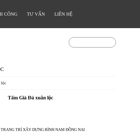
HI CÔNG
TƯ VẤN
LIÊN HỆ
0903841336
Hotline:
ỘC
 lộc
Tấm Giả Đá xuân lộc