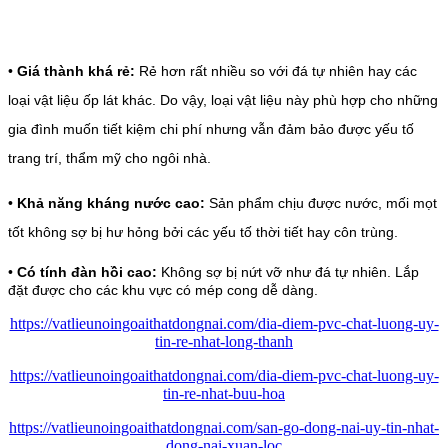
•
Giá thành khá rẻ:
Rẻ hơn rất nhiều so với đá tự nhiên hay các
loại vật liệu ốp lát khác. Do vậy, loại vật liệu này phù hợp
cho những
gia đình muốn tiết kiệm chi phí nhưng vẫn đảm bảo được yếu tố
trang trí, thẩm mỹ cho ngôi nhà.
•
Khả năng kháng nước cao:
Sản phẩm chịu được nước, mối mọt
tốt không sợ bị hư hỏng bởi các yếu tố thời tiết hay côn trùng.
•
Có tính đàn hồi cao:
Không sợ bị nứt vỡ như đá tự nhiên. Lắp
đặt được cho các khu vực có mép cong dễ dàng.
https://vatlieunoingoaithatdongnai.com/dia-diem-pvc-chat-luong-uy-
tin-re-nhat-long-thanh
https://vatlieunoingoaithatdongnai.com/dia-diem-pvc-chat-luong-uy-
tin-re-nhat-buu-hoa
https://vatlieunoingoaithatdongnai.com/san-go-dong-nai-uy-tin-nhat-
dong-nai-xuan-loc