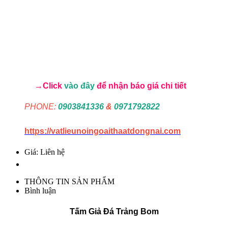
→Click
vào đây
để nhận báo giá chi tiết
PHONE:
0903841336
&
0971792822
https://vatlieunoingoaithaatdongnai.com
Giá: Liên hệ
THÔNG TIN SẢN PHẨM
Bình luận
Tấm Giả Đá Trảng Bom