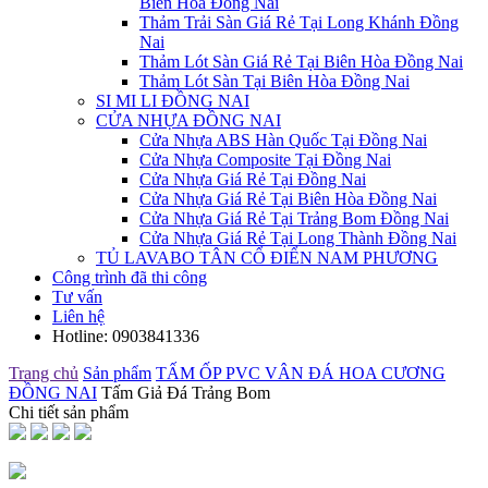
Biên Hòa Đồng Nai
Thảm Trải Sàn Giá Rẻ Tại Long Khánh Đồng
Nai
Thảm Lót Sàn Giá Rẻ Tại Biên Hòa Đồng Nai
Thảm Lót Sàn Tại Biên Hòa Đồng Nai
SI MI LI ĐỒNG NAI
CỬA NHỰA ĐỒNG NAI
Cửa Nhựa ABS Hàn Quốc Tại Đồng Nai
Cửa Nhựa Composite Tại Đồng Nai
Cửa Nhựa Giá Rẻ Tại Đồng Nai
Cửa Nhựa Giá Rẻ Tại Biên Hòa Đồng Nai
Cửa Nhựa Giá Rẻ Tại Trảng Bom Đồng Nai
Cửa Nhựa Giá Rẻ Tại Long Thành Đồng Nai
TỦ LAVABO TÂN CỔ ĐIỂN NAM PHƯƠNG
Công trình đã thi công
Tư vấn
Liên hệ
Hotline:
0903841336
Trang chủ
Sản phẩm
TẤM ỐP PVC VÂN ĐÁ HOA CƯƠNG
ĐỒNG NAI
Tấm Giả Đá Trảng Bom
Chi tiết sản phẩm