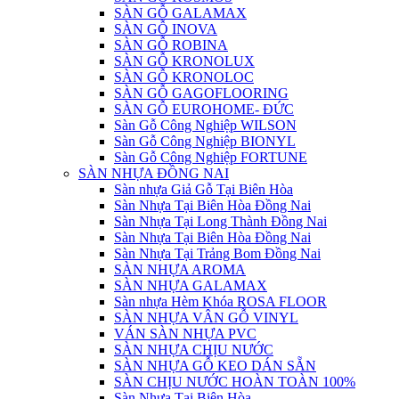
SÀN GỖ GALAMAX
SÀN GỖ INOVA
SÀN GỖ ROBINA
SÀN GỖ KRONOLUX
SÀN GỖ KRONOLOC
SÀN GỖ GAGOFLOORING
SÀN GỖ EUROHOME- ĐỨC
Sàn Gỗ Công Nghiệp WILSON
Sàn Gỗ Công Nghiệp BIONYL
Sàn Gỗ Công Nghiệp FORTUNE
SÀN NHỰA ĐỒNG NAI
Sàn nhựa Giả Gỗ Tại Biên Hòa
Sàn Nhựa Tại Biên Hòa Đồng Nai
Sàn Nhựa Tại Long Thành Đồng Nai
Sàn Nhựa Tại Biên Hòa Đồng Nai
Sàn Nhựa Tại Trảng Bom Đồng Nai
SÀN NHỰA AROMA
SÀN NHỰA GALAMAX
Sàn nhựa Hèm Khóa ROSA FLOOR
SÀN NHỰA VÂN GỖ VINYL
VÁN SÀN NHỰA PVC
SÀN NHỰA CHỊU NƯỚC
SÀN NHỰA GỖ KEO DÁN SẴN
SÀN CHỊU NƯỚC HOÀN TOÀN 100%
Sàn Nhựa Tại Biên Hòa