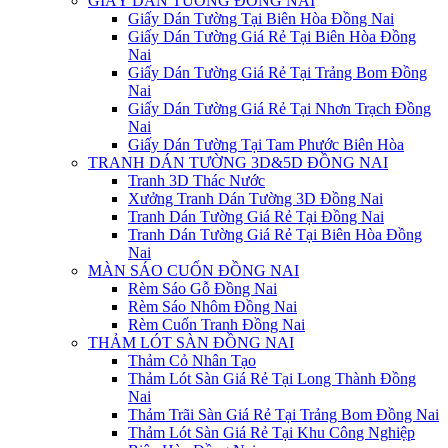
GIẤY DÁN TƯỜNG ĐỒNG NAI
Giấy Dán Tường Tại Biên Hòa Đồng Nai
Giấy Dán Tường Giá Rẻ Tại Biên Hòa Đồng
Nai
Giấy Dán Tường Giá Rẻ Tại Trảng Bom Đồng
Nai
Giấy Dán Tường Giá Rẻ Tại Nhơn Trạch Đồng
Nai
Giấy Dán Tường Tại Tam Phước Biên Hòa
TRANH DÁN TƯỜNG 3D&5D ĐỒNG NAI
Tranh 3D Thác Nước
Xưởng Tranh Dán Tường 3D Đồng Nai
Tranh Dán Tường Giá Rẻ Tại Đồng Nai
Tranh Dán Tường Giá Rẻ Tại Biên Hòa Đồng
Nai
MÀN SÁO CUỐN ĐỒNG NAI
Rèm Sáo Gỗ Đồng Nai
Rèm Sáo Nhôm Đồng Nai
Rèm Cuốn Tranh Đồng Nai
THẢM LÓT SÀN ĐỒNG NAI
Thảm Cỏ Nhân Tạo
Thảm Lót Sàn Giá Rẻ Tại Long Thành Đồng
Nai
Thảm Trãi Sàn Giá Rẻ Tại Trảng Bom Đồng Nai
Thảm Lót Sàn Giá Rẻ Tại Khu Công Nghiệp