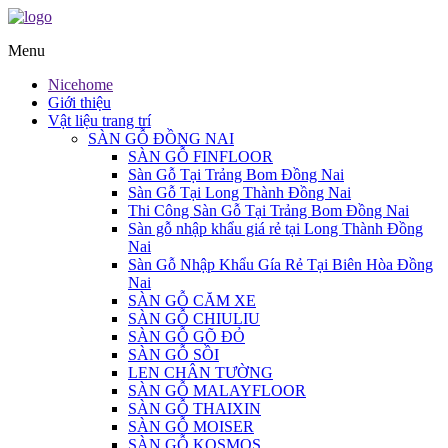
Menu
Nicehome
Giới thiệu
Vật liệu trang trí
SÀN GỖ ĐỒNG NAI
SÀN GỖ FINFLOOR
Sàn Gỗ Tại Trảng Bom Đồng Nai
Sàn Gỗ Tại Long Thành Đồng Nai
Thi Công Sàn Gỗ Tại Trảng Bom Đồng Nai
Sàn gỗ nhập khẩu giá rẻ tại Long Thành Đồng
Nai
Sàn Gỗ Nhập Khẩu Gía Rẻ Tại Biên Hòa Đồng
Nai
SÀN GỖ CĂM XE
SÀN GỖ CHIULIU
SÀN GỖ GÕ ĐỎ
SÀN GỖ SỒI
LEN CHÂN TƯỜNG
SÀN GỖ MALAYFLOOR
SÀN GỖ THAIXIN
SÀN GỖ MOISER
SÀN GỖ KOSMOS