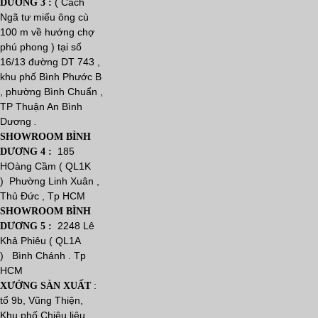
( Cách
DƯƠNG 3 :
Ngã tư miếu ông cù
100 m về hướng chợ
phú phong ) tại số
16/13 đường DT 743 ,
khu phố Bình Phước B
, phường Bình Chuẩn ,
TP Thuận An Bình
Dương
.
SHOWROOM BÌNH
185
DƯƠNG 4 :
HOàng Cầm ( QL1K
) Phường Linh Xuân ,
Thủ Đức , Tp HCM
SHOWROOM BÌNH
2248 Lê
DƯƠNG 5 :
Khả Phiêu ( QL1A
) Bình Chánh . Tp
HCM
:
XƯỞNG SÀN XUẤT
tổ 9b, Vũng Thiện,
Khu phố Chiêu liêu ,