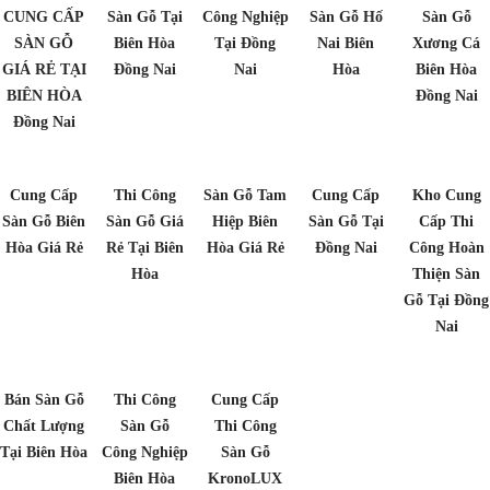
CUNG CẤP
Sàn Gỗ Tại
Công Nghiệp
Sàn Gỗ Hố
Sàn Gỗ
SÀN GỖ
Biên Hòa
Tại Đồng
Nai Biên
Xương Cá
GIÁ RẺ TẠI
Đồng Nai
Nai
Hòa
Biên Hòa
BIÊN HÒA
Đồng Nai
Đồng Nai
Cung Cấp
Thi Công
Sàn Gỗ Tam
Cung Cấp
Kho Cung
Sàn Gỗ Biên
Sàn Gỗ Giá
Hiệp Biên
Sàn Gỗ Tại
Cấp Thi
Hòa Giá Rẻ
Rẻ Tại Biên
Hòa Giá Rẻ
Đồng Nai
Công Hoàn
Hòa
Thiện Sàn
Gỗ Tại Đồng
Nai
Bán Sàn Gỗ
Thi Công
Cung Cấp
Chất Lượng
Sàn Gỗ
Thi Công
Tại Biên Hòa
Công Nghiệp
Sàn Gỗ
Biên Hòa
KronoLUX