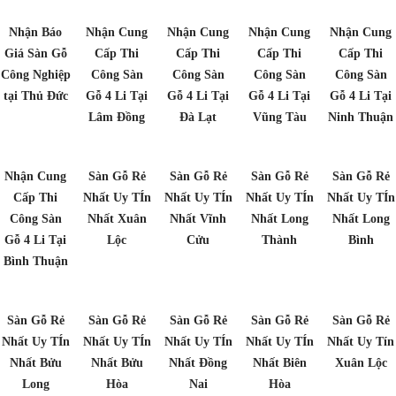
Nhận Báo
Nhận Cung
Nhận Cung
Nhận Cung
Nhận Cung
Giá Sàn Gỗ
Cấp Thi
Cấp Thi
Cấp Thi
Cấp Thi
Công Nghiệp
Công Sàn
Công Sàn
Công Sàn
Công Sàn
tại Thủ Đức
Gỗ 4 Li Tại
Gỗ 4 Li Tại
Gỗ 4 Li Tại
Gỗ 4 Li Tại
Lâm Đồng
Đà Lạt
Vũng Tàu
Ninh Thuận
Nhận Cung
Sàn Gỗ Rẻ
Sàn Gỗ Rẻ
Sàn Gỗ Rẻ
Sàn Gỗ Rẻ
Cấp Thi
Nhất Uy TÍn
Nhất Uy TÍn
Nhất Uy TÍn
Nhất Uy TÍn
Công Sàn
Nhất Xuân
Nhất Vĩnh
Nhất Long
Nhất Long
Gỗ 4 Li Tại
Lộc
Cửu
Thành
Bình
Bình Thuận
Sàn Gỗ Rẻ
Sàn Gỗ Rẻ
Sàn Gỗ Rẻ
Sàn Gỗ Rẻ
Sàn Gỗ Rẻ
Nhất Uy TÍn
Nhất Uy TÍn
Nhất Uy TÍn
Nhất Uy TÍn
Nhất Uy Tín
Nhất Bửu
Nhất Bửu
Nhất Đồng
Nhất Biên
Xuân Lộc
Long
Hòa
Nai
Hòa