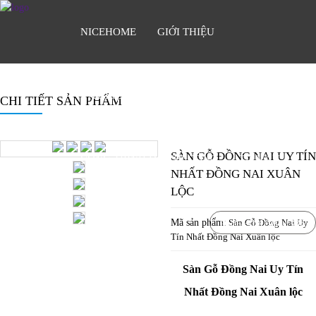
NICEHOME
GIỚI THIỆU
VẬT LIỆU TRANG TRÍ
CHI TIẾT SẢN PHẨM
SÀN GỖ ĐỒNG NAI UY TÍN
CÔNG TRÌNH ĐÃ THI CÔNG
TƯ VẤN
NHẤT ĐỒNG NAI XUÂN
LỘC
LIÊN HỆ
0903841336
Mã sản phẩm:
Sàn Gỗ Đồng Nai Uy
Hotline:
Tín Nhất Đồng Nai Xuân lộc
Sàn Gỗ Đồng Nai Uy Tín
Nhất Đồng Nai Xuân lộc