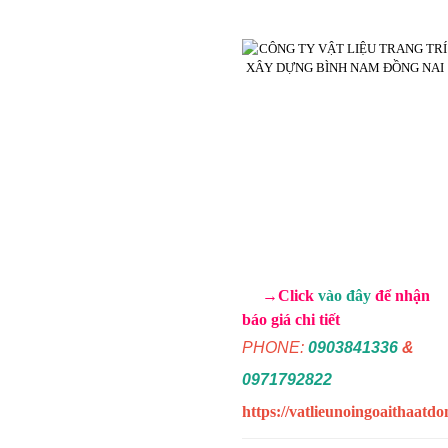
→Click
vào đây
để nhận
báo giá chi tiết
PHONE:
0903841336
&
0971792822
https://vatlieunoingoaithaatd