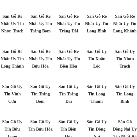
Sàn Gỗ Rẻ
Sàn Gỗ Rẻ
Sàn Gỗ Rẻ
Sàn Gỗ Rẻ
Sàn Gỗ Rẻ
Nhất Uy Tín
Nhất Uy Tín
Nhất Uy Tín
Nhất Uy Tín
Nhất Uy Tín
Nhơn Trạch
Trảng Bom
Trảng Dài
Long Bình
Long Khánh
Sàn Gỗ Rẻ
Sàn Gỗ Rẻ
Sàn Gỗ Rẻ
Sàn Gỗ Uy
Sàn Gỗ Uy
Nhất Uy Tín
Nhất Uy Tín
Nhất Uy Tín
Tín Xuân
Tín Nhơn
Long Thành
Bửu Hòa
Biên Hòa
Lộc
Trạch
Sàn Gỗ Uy
Sàn Gỗ Uy
Sàn Gỗ Uy
Sàn Gỗ Uy
Sàn Gỗ Uy
Tín Vĩnh
Tín Trảng
Tín Trảng
Tín Long
Tín Long
Cửu
Bom
Dài
Thành
Bình
Sàn Gỗ Uy
Sàn Gỗ Uy
Sàn Gỗ Uy
Sàn Gỗ Uy
Sàn Gỗ
Tín Bửu
Tín Bửu Hòa
Tín Biên
Tín Đông
Đồng Nai Uy
Long
Hòa
Nai
Tín Nhất Rẻ