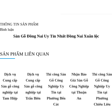
THÔNG TIN SẢN PHẨM
Bình luận
Sàn Gỗ Đồng Nai Uy Tín Nhất Đồng Nai Xuân lộc
SẢN PHẨM LIÊN QUAN
Dịch vụ
Dịch vụ
Thi công Sàn
Nhận Báo
Thi công Sàn
Cung cấp
Cung cấp
Gỗ Công
Giá Sàn Gỗ
Gỗ Công
Sàn gỗ công
Sàn gỗ công
Nghiệp Uy
Công Nghiệp
Nghiệp Uy
nghiệp tại
nghiệp tại
Tín tại
tại Thuận
Tín tại
Tam Hiệp
Trấn Biên
Phường Bến
An
Phường
Cát
Chiêu Liêu