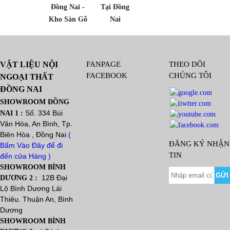
Đồng Nai -
Tại Đồng
Kho Sàn Gỗ
Nai
VẬT LIỆU NỘI
FANPAGE
THEO DÕI
FACEBOOK
CHÚNG TÔI
NGOẠI THẤT
ĐỒNG NAI
SHOWROOM ĐỒNG
Số. 334 Bùi
NAI 1 :
Văn Hòa, An Bình, Tp.
Biên Hòa , Đồng Nai
(
ĐĂNG KÝ NHẬN
Bấm Vào Đây để đi
TIN
đến cửa Hàng )
SHOWROOM BÌNH
12B Đại
DƯƠNG 2 :
Lộ Bình Dương Lái
Thiêu. Thuận An, Bình
Dương
SHOWROOM BÌNH