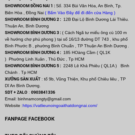
SHOWROOM ĐỒNG NAI 1 :
Số. 334 Bùi Văn Hòa, An Bình, Tp.
Biên Hòa , Đồng Nai
( Bấm Vào Đây để đi đến cửa Hàng )
SHOWROOM BÌNH DƯƠNG 2 :
12B Đại Lộ Bình Dương Lái Thiêu.
Thuận An, Bình Dương
SHOWROOM BÌNH DƯƠNG 3 :
( Cách Ngã tư miếu ông cù 100 m
về hướng chợ phú phong ) tại số 16/13 đường DT 743 , khu phố
Bình Phước B , phường Bình Chuẩn , TP Thuận An Bình Dương
.
SHOWROOM BÌNH DƯƠNG 4 :
185 HOàng Cầm ( QL1K
) Phường Linh Xuân , Thủ Đức , Tp HCM
SHOWROOM BÌNH DƯƠNG 5 :
2248 Lê Khả Phiêu ( QL1A ) Bình
Chánh . Tp HCM
XƯỞNG SÀN XUẤT
: tổ 9b, Vũng Thiện, Khu phố Chiêu liêu , TP
Dĩ An Bình Dương.
SDT + ZALO
0903841336
:
Email: binhnamcongty@gmail.com
Website :
https://vatlieunoingoaithatdongnai.com/
FANPAGE FACEBOOK