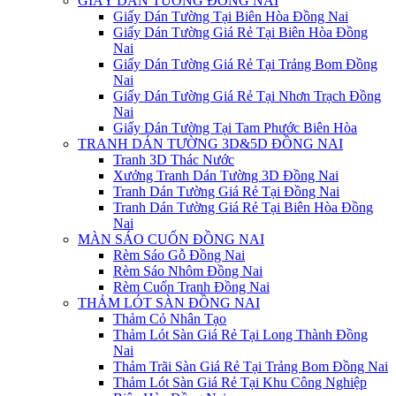
GIẤY DÁN TƯỜNG ĐỒNG NAI
Giấy Dán Tường Tại Biên Hòa Đồng Nai
Giấy Dán Tường Giá Rẻ Tại Biên Hòa Đồng
Nai
Giấy Dán Tường Giá Rẻ Tại Trảng Bom Đồng
Nai
Giấy Dán Tường Giá Rẻ Tại Nhơn Trạch Đồng
Nai
Giấy Dán Tường Tại Tam Phước Biên Hòa
TRANH DÁN TƯỜNG 3D&5D ĐỒNG NAI
Tranh 3D Thác Nước
Xưởng Tranh Dán Tường 3D Đồng Nai
Tranh Dán Tường Giá Rẻ Tại Đồng Nai
Tranh Dán Tường Giá Rẻ Tại Biên Hòa Đồng
Nai
MÀN SÁO CUỐN ĐỒNG NAI
Rèm Sáo Gỗ Đồng Nai
Rèm Sáo Nhôm Đồng Nai
Rèm Cuốn Tranh Đồng Nai
THẢM LÓT SÀN ĐỒNG NAI
Thảm Cỏ Nhân Tạo
Thảm Lót Sàn Giá Rẻ Tại Long Thành Đồng
Nai
Thảm Trãi Sàn Giá Rẻ Tại Trảng Bom Đồng Nai
Thảm Lót Sàn Giá Rẻ Tại Khu Công Nghiệp