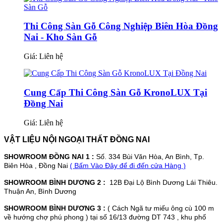
Thi Công Sàn Gỗ Công Nghiệp Biên Hòa Đồng
Nai - Kho Sàn Gỗ
Giá:
Liên hệ
Cung Cấp Thi Công Sàn Gỗ KronoLUX Tại
Đồng Nai
Giá:
Liên hệ
VẬT LIỆU NỘI NGOẠI THẤT ĐỒNG NAI
SHOWROOM ĐỒNG NAI 1 :
Số. 334 Bùi Văn Hòa, An Bình, Tp.
Biên Hòa , Đồng Nai
( Bấm Vào Đây để đi đến cửa Hàng )
SHOWROOM BÌNH DƯƠNG 2 :
12B Đại Lộ Bình Dương Lái Thiêu.
Thuận An, Bình Dương
SHOWROOM BÌNH DƯƠNG 3 :
( Cách Ngã tư miếu ông cù 100 m
về hướng chợ phú phong ) tại số 16/13 đường DT 743 , khu phố