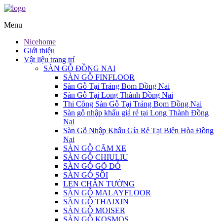
Menu
Nicehome
Giới thiệu
Vật liệu trang trí
SÀN GỖ ĐỒNG NAI
SÀN GỖ FINFLOOR
Sàn Gỗ Tại Trảng Bom Đồng Nai
Sàn Gỗ Tại Long Thành Đồng Nai
Thi Công Sàn Gỗ Tại Trảng Bom Đồng Nai
Sàn gỗ nhập khẩu giá rẻ tại Long Thành Đồng
Nai
Sàn Gỗ Nhập Khẩu Gía Rẻ Tại Biên Hòa Đồng
Nai
SÀN GỖ CĂM XE
SÀN GỖ CHIULIU
SÀN GỖ GÕ ĐỎ
SÀN GỖ SỒI
LEN CHÂN TƯỜNG
SÀN GỖ MALAYFLOOR
SÀN GỖ THAIXIN
SÀN GỖ MOISER
SÀN GỖ KOSMOS