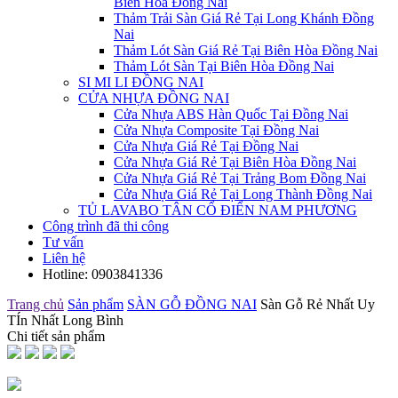
Biên Hòa Đồng Nai
Thảm Trải Sàn Giá Rẻ Tại Long Khánh Đồng
Nai
Thảm Lót Sàn Giá Rẻ Tại Biên Hòa Đồng Nai
Thảm Lót Sàn Tại Biên Hòa Đồng Nai
SI MI LI ĐỒNG NAI
CỬA NHỰA ĐỒNG NAI
Cửa Nhựa ABS Hàn Quốc Tại Đồng Nai
Cửa Nhựa Composite Tại Đồng Nai
Cửa Nhựa Giá Rẻ Tại Đồng Nai
Cửa Nhựa Giá Rẻ Tại Biên Hòa Đồng Nai
Cửa Nhựa Giá Rẻ Tại Trảng Bom Đồng Nai
Cửa Nhựa Giá Rẻ Tại Long Thành Đồng Nai
TỦ LAVABO TÂN CỔ ĐIỂN NAM PHƯƠNG
Công trình đã thi công
Tư vấn
Liên hệ
Hotline:
0903841336
Trang chủ
Sản phẩm
SÀN GỖ ĐỒNG NAI
Sàn Gỗ Rẻ Nhất Uy
TÍn Nhất Long Bình
Chi tiết sản phẩm