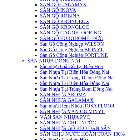
SÀN GỖ GALAMAX
SÀN GỖ INOVA
SÀN GỖ ROBINA
SÀN GỖ KRONOLUX
SÀN GỖ KRONOLOC
SÀN GỖ GAGOFLOORING
SÀN GỖ EUROHOME- ĐỨC
Sàn Gỗ Công Nghiệp WILSON
Sàn Gỗ Công Nghiệp BIONYL
Sàn Gỗ Công Nghiệp FORTUNE
SÀN NHỰA ĐỒNG NAI
Sàn nhựa Giả Gỗ Tại Biên Hòa
Sàn Nhựa Tại Biên Hòa Đồng Nai
Sàn Nhựa Tại Long Thành Đồng Nai
Sàn Nhựa Tại Biên Hòa Đồng Nai
Sàn Nhựa Tại Trảng Bom Đồng Nai
SÀN NHỰA AROMA
SÀN NHỰA GALAMAX
Sàn nhựa Hèm Khóa ROSA FLOOR
SÀN NHỰA VÂN GỖ VINYL
VÁN SÀN NHỰA PVC
SÀN NHỰA CHỊU NƯỚC
SÀN NHỰA GỖ KEO DÁN SẴN
SÀN CHỊU NƯỚC HOÀN TOÀN 100%
Sàn Nhựa Tại Biên Hòa