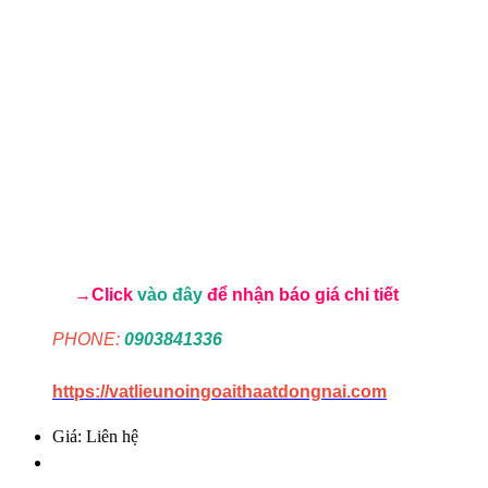
→Click
vào đây
để nhận báo giá chi tiết
PHONE:
0903841336
https://vatlieunoingoaithaatdongnai.com
Giá: Liên hệ