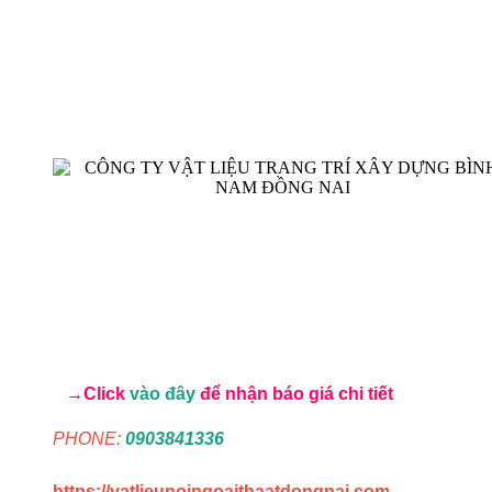
→Click
vào đây
để nhận báo giá chi tiết
PHONE:
0903841336
https://vatlieunoingoaithaatdongnai.com