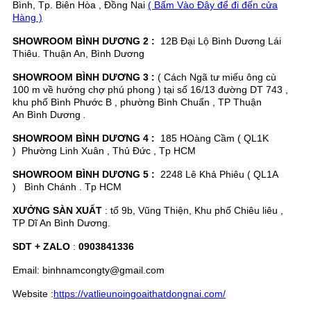
Bình, Tp. Biên Hòa , Đồng Nai
( Bấm Vào Đây để đi đến cửa
Hàng )
SHOWROOM BÌNH DƯƠNG 2 :
12B Đại Lộ Bình Dương Lái
Thiêu. Thuận An, Bình Dương
SHOWROOM BÌNH DƯƠNG 3 :
( Cách Ngã tư miếu ông cù
100 m về hướng chợ phú phong ) tại số 16/13 đường DT 743 ,
khu phố Bình Phước B , phường Bình Chuẩn , TP Thuận
An Bình Dương
.
SHOWROOM BÌNH DƯƠNG 4 :
185 HOàng Cầm ( QL1K
) Phường Linh Xuân , Thủ Đức , Tp HCM
SHOWROOM BÌNH DƯƠNG 5 :
2248 Lê Khả Phiêu ( QL1A
) Bình Chánh . Tp HCM
XƯỞNG SÀN XUẤT
: tổ 9b, Vũng Thiện, Khu phố Chiêu liêu ,
TP Dĩ An Bình Dương.
SDT + ZALO
:
0903841336
Email: binhnamcongty@gmail.com
Website :
https://vatlieunoingoaithatdongnai.com/