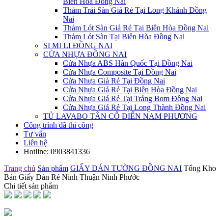
Biên Hòa Đồng Nai
Thảm Trải Sàn Giá Rẻ Tại Long Khánh Đồng
Nai
Thảm Lót Sàn Giá Rẻ Tại Biên Hòa Đồng Nai
Thảm Lót Sàn Tại Biên Hòa Đồng Nai
SI MI LI ĐỒNG NAI
CỬA NHỰA ĐỒNG NAI
Cửa Nhựa ABS Hàn Quốc Tại Đồng Nai
Cửa Nhựa Composite Tại Đồng Nai
Cửa Nhựa Giá Rẻ Tại Đồng Nai
Cửa Nhựa Giá Rẻ Tại Biên Hòa Đồng Nai
Cửa Nhựa Giá Rẻ Tại Trảng Bom Đồng Nai
Cửa Nhựa Giá Rẻ Tại Long Thành Đồng Nai
TỦ LAVABO TÂN CỔ ĐIỂN NAM PHƯƠNG
Công trình đã thi công
Tư vấn
Liên hệ
Hotline:
0903841336
Trang chủ
Sản phẩm
GIẤY DÁN TƯỜNG ĐỒNG NAI
Tổng Kho
Bán Giấy Dán Rẻ Ninh Thuận Ninh Phước
Chi tiết sản phẩm