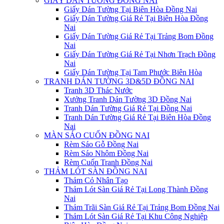
GIẤY DÁN TƯỜNG ĐỒNG NAI
Giấy Dán Tường Tại Biên Hòa Đồng Nai
Giấy Dán Tường Giá Rẻ Tại Biên Hòa Đồng
Nai
Giấy Dán Tường Giá Rẻ Tại Trảng Bom Đồng
Nai
Giấy Dán Tường Giá Rẻ Tại Nhơn Trạch Đồng
Nai
Giấy Dán Tường Tại Tam Phước Biên Hòa
TRANH DÁN TƯỜNG 3D&5D ĐỒNG NAI
Tranh 3D Thác Nước
Xưởng Tranh Dán Tường 3D Đồng Nai
Tranh Dán Tường Giá Rẻ Tại Đồng Nai
Tranh Dán Tường Giá Rẻ Tại Biên Hòa Đồng
Nai
MÀN SÁO CUỐN ĐỒNG NAI
Rèm Sáo Gỗ Đồng Nai
Rèm Sáo Nhôm Đồng Nai
Rèm Cuốn Tranh Đồng Nai
THẢM LÓT SÀN ĐỒNG NAI
Thảm Cỏ Nhân Tạo
Thảm Lót Sàn Giá Rẻ Tại Long Thành Đồng
Nai
Thảm Trãi Sàn Giá Rẻ Tại Trảng Bom Đồng Nai
Thảm Lót Sàn Giá Rẻ Tại Khu Công Nghiệp