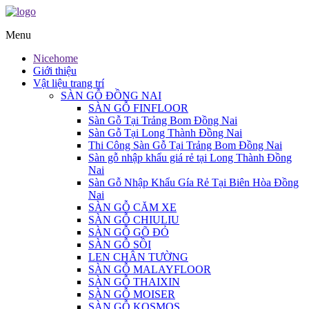
Menu
Nicehome
Giới thiệu
Vật liệu trang trí
SÀN GỖ ĐỒNG NAI
SÀN GỖ FINFLOOR
Sàn Gỗ Tại Trảng Bom Đồng Nai
Sàn Gỗ Tại Long Thành Đồng Nai
Thi Công Sàn Gỗ Tại Trảng Bom Đồng Nai
Sàn gỗ nhập khẩu giá rẻ tại Long Thành Đồng
Nai
Sàn Gỗ Nhập Khẩu Gía Rẻ Tại Biên Hòa Đồng
Nai
SÀN GỖ CĂM XE
SÀN GỖ CHIULIU
SÀN GỖ GÕ ĐỎ
SÀN GỖ SỒI
LEN CHÂN TƯỜNG
SÀN GỖ MALAYFLOOR
SÀN GỖ THAIXIN
SÀN GỖ MOISER
SÀN GỖ KOSMOS