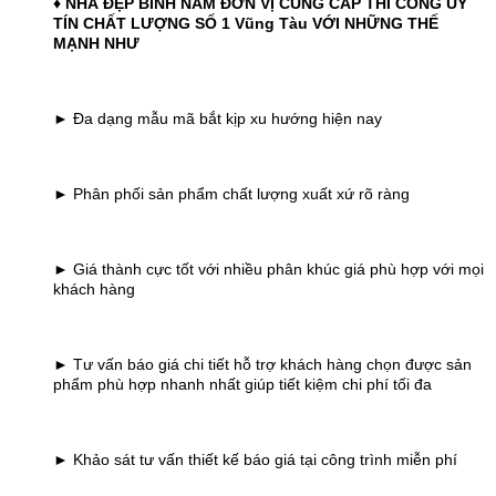
♦ NHÀ ĐẸP BÌNH NAM ĐƠN VỊ CUNG CẤP THI CÔNG UY
TÍN CHẤT LƯỢNG SỐ 1 Vũng Tàu
VỚI NHỮNG THẾ
MẠNH NHƯ
► Đa dạng mẫu mã bắt kịp xu hướng hiện nay
► Phân phối sản phẩm chất lượng xuất xứ rõ ràng
► Giá thành cực tốt với nhiều phân khúc giá phù hợp với mọi
khách hàng
► Tư vấn báo giá chi tiết hỗ trợ khách hàng chọn được sản
phẩm phù hợp nhanh nhất giúp tiết kiệm chi phí tối đa
► Khảo sát tư vấn thiết kế báo giá tại công trình miễn phí