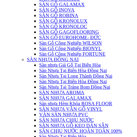
SÀN GỖ GALAMAX
SÀN GỖ INOVA
SÀN GỖ ROBINA
SÀN GỖ KRONOLUX
SÀN GỖ KRONOLOC
SÀN GỖ GAGOFLOORING
SÀN GỖ EUROHOME- ĐỨC
Sàn Gỗ Công Nghiệp WILSON
Sàn Gỗ Công Nghiệp BIONYL
Sàn Gỗ Công Nghiệp FORTUNE
SÀN NHỰA ĐỒNG NAI
Sàn nhựa Giả Gỗ Tại Biên Hòa
Sàn Nhựa Tại Biên Hòa Đồng Nai
Sàn Nhựa Tại Long Thành Đồng Nai
Sàn Nhựa Tại Biên Hòa Đồng Nai
Sàn Nhựa Tại Trảng Bom Đồng Nai
SÀN NHỰA AROMA
SÀN NHỰA GALAMAX
Sàn nhựa Hèm Khóa ROSA FLOOR
SÀN NHỰA VÂN GỖ VINYL
VÁN SÀN NHỰA PVC
SÀN NHỰA CHỊU NƯỚC
SÀN NHỰA GỖ KEO DÁN SẴN
SÀN CHỊU NƯỚC HOÀN TOÀN 100%
Sàn Nhựa Tại Biên Hòa