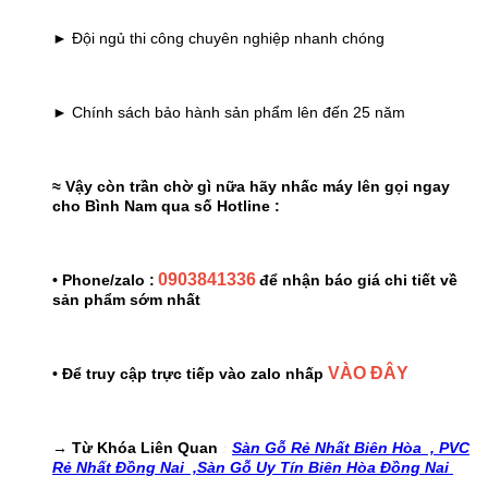
► Đội ngủ thi công chuyên nghiệp nhanh chóng
► Chính sách bảo hành sản phẩm lên đến 25 năm
≈ Vậy còn trần chờ gì nữa hãy nhấc máy lên gọi ngay
cho Bình Nam qua số Hotline :
0903841336
• Phone/zalo :
để nhận báo giá chi tiết về
sản phẩm sớm nhất
VÀO ĐÂY
• Để truy cập trực tiếp vào zalo nhấp
→ Từ Khóa Liên Quan
:
Sàn Gỗ Rẻ Nhất Biên Hòa ,
PVC
Rẻ Nhất Đồng Nai ,
Sàn Gỗ Uy Tín Biên Hòa Đồng Nai