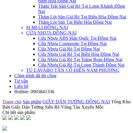
Biên Hòa Đồng Nai
Thảm Trải Sàn Giá Rẻ Tại Long Khánh Đồng
Nai
Thảm Lót Sàn Giá Rẻ Tại Biên Hòa Đồng Nai
Thảm Lót Sàn Tại Biên Hòa Đồng Nai
SI MI LI ĐỒNG NAI
CỬA NHỰA ĐỒNG NAI
Cửa Nhựa ABS Hàn Quốc Tại Đồng Nai
Cửa Nhựa Composite Tại Đồng Nai
Cửa Nhựa Giá Rẻ Tại Đồng Nai
Cửa Nhựa Giá Rẻ Tại Biên Hòa Đồng Nai
Cửa Nhựa Giá Rẻ Tại Trảng Bom Đồng Nai
Cửa Nhựa Giá Rẻ Tại Long Thành Đồng Nai
TỦ LAVABO TÂN CỔ ĐIỂN NAM PHƯƠNG
Công trình đã thi công
Tư vấn
Liên hệ
Hotline:
0903841336
Trang chủ
Sản phẩm
GIẤY DÁN TƯỜNG ĐỒNG NAI
Tổng Kho
Bán Giấy Dán Tường Siêu Rẻ Vũng Tàu Xuyên Mộc
Chi tiết sản phẩm