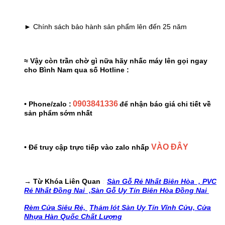
► Chính sách bảo hành sản phẩm lên đến 25 năm
≈ Vậy còn trần chờ gì nữa hãy nhấc máy lên gọi ngay
cho Bình Nam qua số Hotline :
0903841336
• Phone/zalo :
để nhận báo giá chi tiết về
sản phẩm sớm nhất
VÀO ĐÂY
• Để truy cập trực tiếp vào zalo nhấp
→ Từ Khóa Liên Quan
:
Sàn Gỗ Rẻ Nhất Biên Hòa ,
PVC
Rẻ Nhất Đồng Nai ,
Sàn Gỗ Uy Tín Biên Hòa Đồng Nai
Rèm Cửa Siêu Rẻ,
Thảm lót Sàn Uy Tín Vĩnh Cửu,
Cửa
Nhựa Hàn Quốc Chất Lượng