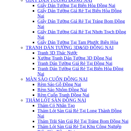
GIẤY DÁN TƯỜNG ĐỒNG NAI
Giấy Dán Tường Tại Biên Hòa Đồng Nai
Giấy Dán Tường Giá Rẻ Tại Biên Hòa Đồng
Nai
Giấy Dán Tường Giá Rẻ Tại Trảng Bom Đồng
Nai
Giấy Dán Tường Giá Rẻ Tại Nhơn Trạch Đồng
Nai
Giấy Dán Tường Tại Tam Phước Biên Hòa
TRANH DÁN TƯỜNG 3D&5D ĐỒNG NAI
Tranh 3D Thác Nước
Xưởng Tranh Dán Tường 3D Đồng Nai
Tranh Dán Tường Giá Rẻ Tại Đồng Nai
Tranh Dán Tường Giá Rẻ Tại Biên Hòa Đồng
Nai
MÀN SÁO CUỐN ĐỒNG NAI
Rèm Sáo Gỗ Đồng Nai
Rèm Sáo Nhôm Đồng Nai
Rèm Cuốn Tranh Đồng Nai
THẢM LÓT SÀN ĐỒNG NAI
Thảm Cỏ Nhân Tạo
Thảm Lót Sàn Giá Rẻ Tại Long Thành Đồng
Nai
Thảm Trãi Sàn Giá Rẻ Tại Trảng Bom Đồng Nai
Thảm Lót Sàn Giá Rẻ Tại Khu Công Nghiệp