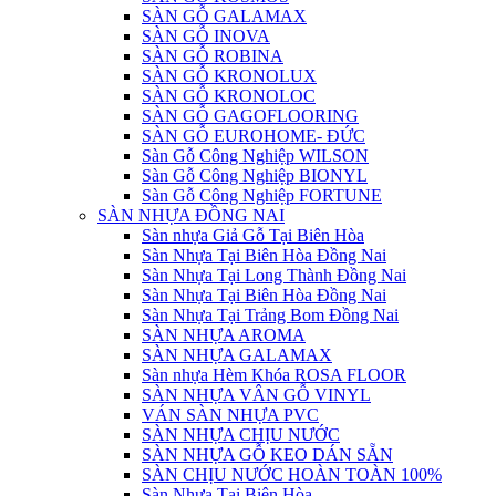
SÀN GỖ GALAMAX
SÀN GỖ INOVA
SÀN GỖ ROBINA
SÀN GỖ KRONOLUX
SÀN GỖ KRONOLOC
SÀN GỖ GAGOFLOORING
SÀN GỖ EUROHOME- ĐỨC
Sàn Gỗ Công Nghiệp WILSON
Sàn Gỗ Công Nghiệp BIONYL
Sàn Gỗ Công Nghiệp FORTUNE
SÀN NHỰA ĐỒNG NAI
Sàn nhựa Giả Gỗ Tại Biên Hòa
Sàn Nhựa Tại Biên Hòa Đồng Nai
Sàn Nhựa Tại Long Thành Đồng Nai
Sàn Nhựa Tại Biên Hòa Đồng Nai
Sàn Nhựa Tại Trảng Bom Đồng Nai
SÀN NHỰA AROMA
SÀN NHỰA GALAMAX
Sàn nhựa Hèm Khóa ROSA FLOOR
SÀN NHỰA VÂN GỖ VINYL
VÁN SÀN NHỰA PVC
SÀN NHỰA CHỊU NƯỚC
SÀN NHỰA GỖ KEO DÁN SẴN
SÀN CHỊU NƯỚC HOÀN TOÀN 100%
Sàn Nhựa Tại Biên Hòa