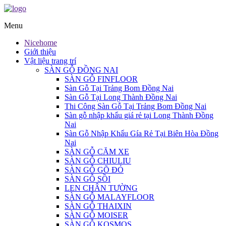
Menu
Nicehome
Giới thiệu
Vật liệu trang trí
SÀN GỖ ĐỒNG NAI
SÀN GỖ FINFLOOR
Sàn Gỗ Tại Trảng Bom Đồng Nai
Sàn Gỗ Tại Long Thành Đồng Nai
Thi Công Sàn Gỗ Tại Trảng Bom Đồng Nai
Sàn gỗ nhập khẩu giá rẻ tại Long Thành Đồng
Nai
Sàn Gỗ Nhập Khẩu Gía Rẻ Tại Biên Hòa Đồng
Nai
SÀN GỖ CĂM XE
SÀN GỖ CHIULIU
SÀN GỖ GÕ ĐỎ
SÀN GỖ SỒI
LEN CHÂN TƯỜNG
SÀN GỖ MALAYFLOOR
SÀN GỖ THAIXIN
SÀN GỖ MOISER
SÀN GỖ KOSMOS