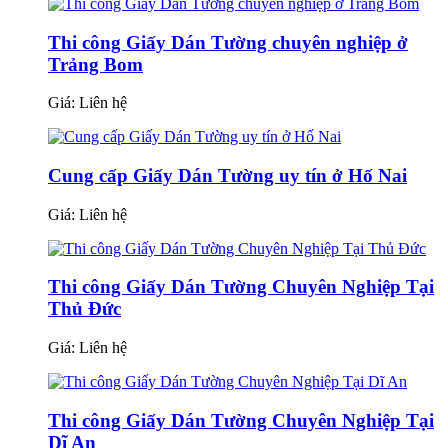
Thi công Giấy Dán Tường chuyên nghiệp ở
Trảng Bom
Giá:
Liên hệ
Cung cấp Giấy Dán Tường uy tín ở Hố Nai
Giá:
Liên hệ
Thi công Giấy Dán Tường Chuyên Nghiệp Tại
Thủ Đức
Giá:
Liên hệ
Thi công Giấy Dán Tường Chuyên Nghiệp Tại
Dĩ An