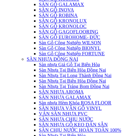
SÀN GỖ GALAMAX
SÀN GỖ INOVA
SÀN GỖ ROBINA
SÀN GỖ KRONOLUX
SÀN GỖ KRONOLOC
SÀN GỖ GAGOFLOORING
SÀN GỖ EUROHOME- ĐỨC
Sàn Gỗ Công Nghiệp WILSON
Sàn Gỗ Công Nghiệp BIONYL
Sàn Gỗ Công Nghiệp FORTUNE
SÀN NHỰA ĐỒNG NAI
Sàn nhựa Giả Gỗ Tại Biên Hòa
Sàn Nhựa Tại Biên Hòa Đồng Nai
Sàn Nhựa Tại Long Thành Đồng Nai
Sàn Nhựa Tại Biên Hòa Đồng Nai
Sàn Nhựa Tại Trảng Bom Đồng Nai
SÀN NHỰA AROMA
SÀN NHỰA GALAMAX
Sàn nhựa Hèm Khóa ROSA FLOOR
SÀN NHỰA VÂN GỖ VINYL
VÁN SÀN NHỰA PVC
SÀN NHỰA CHỊU NƯỚC
SÀN NHỰA GỖ KEO DÁN SẴN
SÀN CHỊU NƯỚC HOÀN TOÀN 100%
Sàn Nhựa Tại Biên Hòa