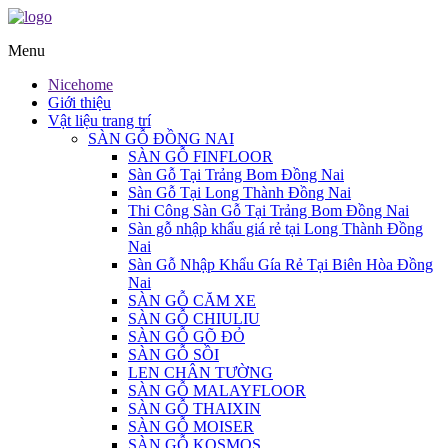
Menu
Nicehome
Giới thiệu
Vật liệu trang trí
SÀN GỖ ĐỒNG NAI
SÀN GỖ FINFLOOR
Sàn Gỗ Tại Trảng Bom Đồng Nai
Sàn Gỗ Tại Long Thành Đồng Nai
Thi Công Sàn Gỗ Tại Trảng Bom Đồng Nai
Sàn gỗ nhập khẩu giá rẻ tại Long Thành Đồng
Nai
Sàn Gỗ Nhập Khẩu Gía Rẻ Tại Biên Hòa Đồng
Nai
SÀN GỖ CĂM XE
SÀN GỖ CHIULIU
SÀN GỖ GÕ ĐỎ
SÀN GỖ SỒI
LEN CHÂN TƯỜNG
SÀN GỖ MALAYFLOOR
SÀN GỖ THAIXIN
SÀN GỖ MOISER
SÀN GỖ KOSMOS