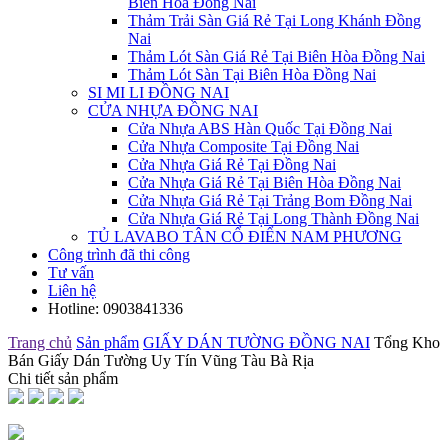
Biên Hòa Đồng Nai
Thảm Trải Sàn Giá Rẻ Tại Long Khánh Đồng
Nai
Thảm Lót Sàn Giá Rẻ Tại Biên Hòa Đồng Nai
Thảm Lót Sàn Tại Biên Hòa Đồng Nai
SI MI LI ĐỒNG NAI
CỬA NHỰA ĐỒNG NAI
Cửa Nhựa ABS Hàn Quốc Tại Đồng Nai
Cửa Nhựa Composite Tại Đồng Nai
Cửa Nhựa Giá Rẻ Tại Đồng Nai
Cửa Nhựa Giá Rẻ Tại Biên Hòa Đồng Nai
Cửa Nhựa Giá Rẻ Tại Trảng Bom Đồng Nai
Cửa Nhựa Giá Rẻ Tại Long Thành Đồng Nai
TỦ LAVABO TÂN CỔ ĐIỂN NAM PHƯƠNG
Công trình đã thi công
Tư vấn
Liên hệ
Hotline:
0903841336
Trang chủ
Sản phẩm
GIẤY DÁN TƯỜNG ĐỒNG NAI
Tổng Kho
Bán Giấy Dán Tường Uy Tín Vũng Tàu Bà Rịa
Chi tiết sản phẩm