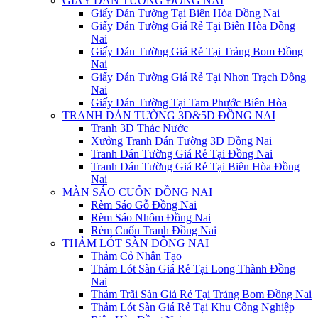
GIẤY DÁN TƯỜNG ĐỒNG NAI
Giấy Dán Tường Tại Biên Hòa Đồng Nai
Giấy Dán Tường Giá Rẻ Tại Biên Hòa Đồng
Nai
Giấy Dán Tường Giá Rẻ Tại Trảng Bom Đồng
Nai
Giấy Dán Tường Giá Rẻ Tại Nhơn Trạch Đồng
Nai
Giấy Dán Tường Tại Tam Phước Biên Hòa
TRANH DÁN TƯỜNG 3D&5D ĐỒNG NAI
Tranh 3D Thác Nước
Xưởng Tranh Dán Tường 3D Đồng Nai
Tranh Dán Tường Giá Rẻ Tại Đồng Nai
Tranh Dán Tường Giá Rẻ Tại Biên Hòa Đồng
Nai
MÀN SÁO CUỐN ĐỒNG NAI
Rèm Sáo Gỗ Đồng Nai
Rèm Sáo Nhôm Đồng Nai
Rèm Cuốn Tranh Đồng Nai
THẢM LÓT SÀN ĐỒNG NAI
Thảm Cỏ Nhân Tạo
Thảm Lót Sàn Giá Rẻ Tại Long Thành Đồng
Nai
Thảm Trãi Sàn Giá Rẻ Tại Trảng Bom Đồng Nai
Thảm Lót Sàn Giá Rẻ Tại Khu Công Nghiệp