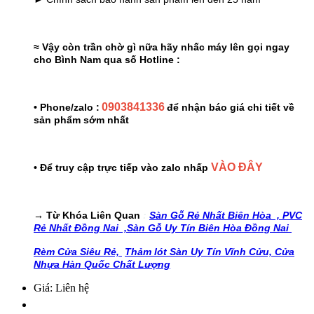
≈ Vậy còn trần chờ gì nữa hãy nhấc máy lên gọi ngay
cho Bình Nam qua số Hotline :
0903841336
• Phone/zalo :
để nhận báo giá chi tiết về
sản phẩm sớm nhất
VÀO ĐÂY
• Để truy cập trực tiếp vào zalo nhấp
→ Từ Khóa Liên Quan
:
Sàn Gỗ Rẻ Nhất Biên Hòa ,
PVC
Rẻ Nhất Đồng Nai ,
Sàn Gỗ Uy Tín Biên Hòa Đồng Nai
Rèm Cửa Siêu Rẻ,
Thảm lót Sàn Uy Tín Vĩnh Cửu,
Cửa
Nhựa Hàn Quốc Chất Lượng
Giá: Liên hệ