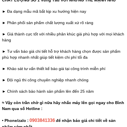
CHẤT LƯỢNG SỐ 1 Vũng Tàu
VỚI NHỮNG THẾ MẠNH NHƯ
► Đa dạng mẫu mã bắt kịp xu hướng hiện nay
► Phân phối sản phẩm chất lượng xuất xứ rõ ràng
► Giá thành cực tốt với nhiều phân khúc giá phù hợp với mọi khách
hàng
► Tư vấn báo giá chi tiết hỗ trợ khách hàng chọn được sản phẩm
phù hợp nhanh nhất giúp tiết kiệm chi phí tối đa
► Khảo sát tư vấn thiết kế báo giá tại công trình miễn phí
► Đội ngủ thi công chuyên nghiệp nhanh chóng
► Chính sách bảo hành sản phẩm lên đến 25 năm
≈ Vậy còn trần chờ gì nữa hãy nhấc máy lên gọi ngay cho Bình
Nam qua số Hotline :
0903841336
• Phone/zalo :
để nhận báo giá chi tiết về sản
phẩm sớm nhất