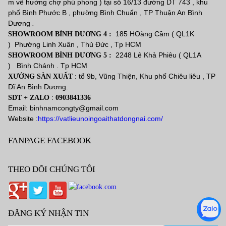
m về hướng chợ phú phong ) tại số 16/13 đường DT 743 , khu
phố Bình Phước B , phường Bình Chuẩn , TP Thuận An Bình
Dương
.
185 HOàng Cầm ( QL1K
SHOWROOM BÌNH DƯƠNG 4 :
) Phường Linh Xuân , Thủ Đức , Tp HCM
2248 Lê Khả Phiêu ( QL1A
SHOWROOM BÌNH DƯƠNG 5 :
) Bình Chánh . Tp HCM
: tổ 9b, Vũng Thiện, Khu phố Chiêu liêu , TP
XƯỞNG SÀN XUẤT
Dĩ An Bình Dương.
:
SDT + ZALO
0903841336
Email: binhnamcongty@gmail.com
Website :
https://vatlieunoingoaithatdongnai.com/
FANPAGE FACEBOOK
THEO DÕI CHÚNG TÔI
ĐĂNG KÝ NHẬN TIN