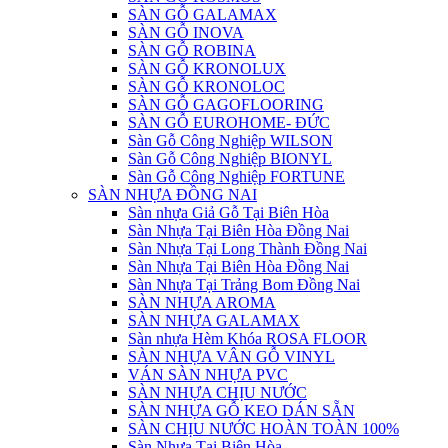
SÀN GỖ GALAMAX
SÀN GỖ INOVA
SÀN GỖ ROBINA
SÀN GỖ KRONOLUX
SÀN GỖ KRONOLOC
SÀN GỖ GAGOFLOORING
SÀN GỖ EUROHOME- ĐỨC
Sàn Gỗ Công Nghiệp WILSON
Sàn Gỗ Công Nghiệp BIONYL
Sàn Gỗ Công Nghiệp FORTUNE
SÀN NHỰA ĐỒNG NAI
Sàn nhựa Giả Gỗ Tại Biên Hòa
Sàn Nhựa Tại Biên Hòa Đồng Nai
Sàn Nhựa Tại Long Thành Đồng Nai
Sàn Nhựa Tại Biên Hòa Đồng Nai
Sàn Nhựa Tại Trảng Bom Đồng Nai
SÀN NHỰA AROMA
SÀN NHỰA GALAMAX
Sàn nhựa Hèm Khóa ROSA FLOOR
SÀN NHỰA VÂN GỖ VINYL
VÁN SÀN NHỰA PVC
SÀN NHỰA CHỊU NƯỚC
SÀN NHỰA GỖ KEO DÁN SẴN
SÀN CHỊU NƯỚC HOÀN TOÀN 100%
Sàn Nhựa Tại Biên Hòa