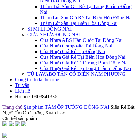
Biên Hòa Đồng Nai
Thảm Trải Sàn Giá Rẻ Tại Long Khánh Đồng
Nai
Thảm Lót Sàn Giá Rẻ Tại Biên Hòa Đồng Nai
Thảm Lót Sàn Tại Biên Hòa Đồng Nai
SI MI LI ĐỒNG NAI
CỬA NHỰA ĐỒNG NAI
Cửa Nhựa ABS Hàn Quốc Tại Đồng Nai
Cửa Nhựa Composite Tại Đồng Nai
Cửa Nhựa Giá Rẻ Tại Đồng Nai
Cửa Nhựa Giá Rẻ Tại Biên Hòa Đồng Nai
Cửa Nhựa Giá Rẻ Tại Trảng Bom Đồng Nai
Cửa Nhựa Giá Rẻ Tại Long Thành Đồng Nai
TỦ LAVABO TÂN CỔ ĐIỂN NAM PHƯƠNG
Công trình đã thi công
Tư vấn
Liên hệ
Hotline:
0903841336
Trang chủ
Sản phẩm
TẤM ỐP TƯỜNG ĐỒNG NAI
Siêu Rẻ Bất
Ngờ Tấm Ốp Tường Xuân Lộc
Chi tiết sản phẩm