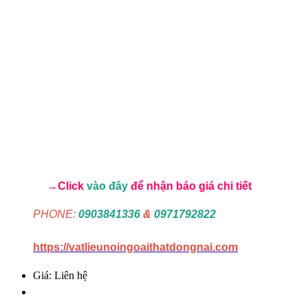
→Click
vào đây
để nhận báo giá chi tiết
PHONE:
0903841336
&
0971792822
https://vatlieunoingoaithatdongnai.com
Giá: Liên hệ