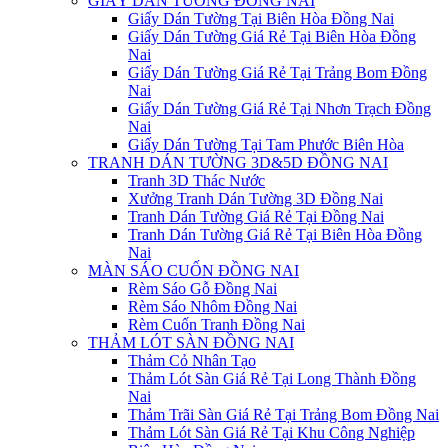
GIẤY DÁN TƯỜNG ĐỒNG NAI
Giấy Dán Tường Tại Biên Hòa Đồng Nai
Giấy Dán Tường Giá Rẻ Tại Biên Hòa Đồng
Nai
Giấy Dán Tường Giá Rẻ Tại Trảng Bom Đồng
Nai
Giấy Dán Tường Giá Rẻ Tại Nhơn Trạch Đồng
Nai
Giấy Dán Tường Tại Tam Phước Biên Hòa
TRANH DÁN TƯỜNG 3D&5D ĐỒNG NAI
Tranh 3D Thác Nước
Xưởng Tranh Dán Tường 3D Đồng Nai
Tranh Dán Tường Giá Rẻ Tại Đồng Nai
Tranh Dán Tường Giá Rẻ Tại Biên Hòa Đồng
Nai
MÀN SÁO CUỐN ĐỒNG NAI
Rèm Sáo Gỗ Đồng Nai
Rèm Sáo Nhôm Đồng Nai
Rèm Cuốn Tranh Đồng Nai
THẢM LÓT SÀN ĐỒNG NAI
Thảm Cỏ Nhân Tạo
Thảm Lót Sàn Giá Rẻ Tại Long Thành Đồng
Nai
Thảm Trãi Sàn Giá Rẻ Tại Trảng Bom Đồng Nai
Thảm Lót Sàn Giá Rẻ Tại Khu Công Nghiệp