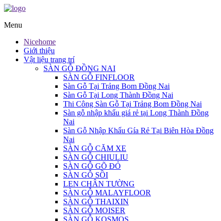
Menu
Nicehome
Giới thiệu
Vật liệu trang trí
SÀN GỖ ĐỒNG NAI
SÀN GỖ FINFLOOR
Sàn Gỗ Tại Trảng Bom Đồng Nai
Sàn Gỗ Tại Long Thành Đồng Nai
Thi Công Sàn Gỗ Tại Trảng Bom Đồng Nai
Sàn gỗ nhập khẩu giá rẻ tại Long Thành Đồng
Nai
Sàn Gỗ Nhập Khẩu Gía Rẻ Tại Biên Hòa Đồng
Nai
SÀN GỖ CĂM XE
SÀN GỖ CHIULIU
SÀN GỖ GÕ ĐỎ
SÀN GỖ SỒI
LEN CHÂN TƯỜNG
SÀN GỖ MALAYFLOOR
SÀN GỖ THAIXIN
SÀN GỖ MOISER
SÀN GỖ KOSMOS