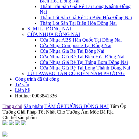
Biên Hòa Đồng Nai
Thảm Trải Sàn Giá Rẻ Tại Long Khánh Đồng
Nai
Thảm Lót Sàn Giá Rẻ Tại Biên Hòa Đồng Nai
Thảm Lót Sàn Tại Biên Hòa Đồng Nai
SI MI LI ĐỒNG NAI
CỬA NHỰA ĐỒNG NAI
Cửa Nhựa ABS Hàn Quốc Tại Đồng Nai
Cửa Nhựa Composite Tại Đồng Nai
Cửa Nhựa Giá Rẻ Tại Đồng Nai
Cửa Nhựa Giá Rẻ Tại Biên Hòa Đồng Nai
Cửa Nhựa Giá Rẻ Tại Trảng Bom Đồng Nai
Cửa Nhựa Giá Rẻ Tại Long Thành Đồng Nai
TỦ LAVABO TÂN CỔ ĐIỂN NAM PHƯƠNG
Công trình đã thi công
Tư vấn
Liên hệ
Hotline:
0903841336
Trang chủ
Sản phẩm
TẤM ỐP TƯỜNG ĐỒNG NAI
Tấm Ốp
Tường Giải Pháp Tốt Nhất Cho Tường Ẩm Mốc Bà Rịa
Chi tiết sản phẩm