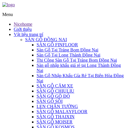
Menu
Nicehome
Giới thiệu
Vật liệu trang trí
SÀN GỖ ĐỒNG NAI
SÀN GỖ FINFLOOR
Sàn Gỗ Tại Trảng Bom Đồng Nai
Sàn Gỗ Tại Long Thành Đồng Nai
Thi Công Sàn Gỗ Tại Trảng Bom Đồng Nai
Sàn gỗ nhập khẩu giá rẻ tại Long Thành Đồng
Nai
Sàn Gỗ Nhập Khẩu Gía Rẻ Tại Biên Hòa Đồng
Nai
SÀN GỖ CĂM XE
SÀN GỖ CHIULIU
SÀN GỖ GÕ ĐỎ
SÀN GỖ SỒI
LEN CHÂN TƯỜNG
SÀN GỖ MALAYFLOOR
SÀN GỖ THAIXIN
SÀN GỖ MOISER
SÀN GỖ KOSMOS