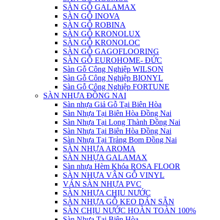
SÀN GỖ GALAMAX
SÀN GỖ INOVA
SÀN GỖ ROBINA
SÀN GỖ KRONOLUX
SÀN GỖ KRONOLOC
SÀN GỖ GAGOFLOORING
SÀN GỖ EUROHOME- ĐỨC
Sàn Gỗ Công Nghiệp WILSON
Sàn Gỗ Công Nghiệp BIONYL
Sàn Gỗ Công Nghiệp FORTUNE
SÀN NHỰA ĐỒNG NAI
Sàn nhựa Giả Gỗ Tại Biên Hòa
Sàn Nhựa Tại Biên Hòa Đồng Nai
Sàn Nhựa Tại Long Thành Đồng Nai
Sàn Nhựa Tại Biên Hòa Đồng Nai
Sàn Nhựa Tại Trảng Bom Đồng Nai
SÀN NHỰA AROMA
SÀN NHỰA GALAMAX
Sàn nhựa Hèm Khóa ROSA FLOOR
SÀN NHỰA VÂN GỖ VINYL
VÁN SÀN NHỰA PVC
SÀN NHỰA CHỊU NƯỚC
SÀN NHỰA GỖ KEO DÁN SẴN
SÀN CHỊU NƯỚC HOÀN TOÀN 100%
Sàn Nhựa Tại Biên Hòa