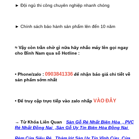
► Đội ngủ thi công chuyên nghiệp nhanh chóng
► Chính sách bảo hành sản phẩm lên đến 10 năm
≈ Vậy còn trần chờ gì nữa hãy nhấc máy lên gọi ngay
cho Bình Nam qua số Hotline :
0903841336
• Phone/zalo :
để nhận báo giá chi tiết về
sản phẩm sớm nhất
VÀO ĐÂY
• Để truy cập trực tiếp vào zalo nhấp
→ Từ Khóa Liên Quan
:
Sàn Gỗ Rẻ Nhất Biên Hòa ,
PVC
Rẻ Nhất Đồng Nai ,
Sàn Gỗ Uy Tín Biên Hòa Đồng Nai
Rèm Cửa Siêu Rẻ,
Thảm lót Sàn Uy Tín Vĩnh Cửu,
Cửa