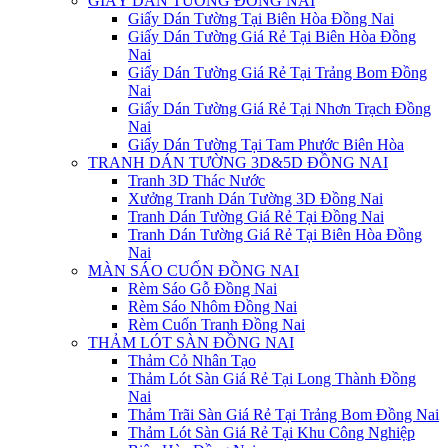
GIẤY DÁN TƯỜNG ĐỒNG NAI
Giấy Dán Tường Tại Biên Hòa Đồng Nai
Giấy Dán Tường Giá Rẻ Tại Biên Hòa Đồng
Nai
Giấy Dán Tường Giá Rẻ Tại Trảng Bom Đồng
Nai
Giấy Dán Tường Giá Rẻ Tại Nhơn Trạch Đồng
Nai
Giấy Dán Tường Tại Tam Phước Biên Hòa
TRANH DÁN TƯỜNG 3D&5D ĐỒNG NAI
Tranh 3D Thác Nước
Xưởng Tranh Dán Tường 3D Đồng Nai
Tranh Dán Tường Giá Rẻ Tại Đồng Nai
Tranh Dán Tường Giá Rẻ Tại Biên Hòa Đồng
Nai
MÀN SÁO CUỐN ĐỒNG NAI
Rèm Sáo Gỗ Đồng Nai
Rèm Sáo Nhôm Đồng Nai
Rèm Cuốn Tranh Đồng Nai
THẢM LÓT SÀN ĐỒNG NAI
Thảm Cỏ Nhân Tạo
Thảm Lót Sàn Giá Rẻ Tại Long Thành Đồng
Nai
Thảm Trãi Sàn Giá Rẻ Tại Trảng Bom Đồng Nai
Thảm Lót Sàn Giá Rẻ Tại Khu Công Nghiệp