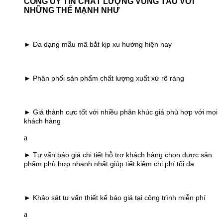
CÔNG UY TÍN CHẤT LƯỢNG VŨNG TÀU
VỚI
NHỮNG THẾ MẠNH NHƯ
► Đa dạng mẫu mã bắt kịp xu hướng hiện nay
► Phân phối sản phẩm chất lượng xuất xứ rõ ràng
► Giá thành cực tốt với nhiều phân khúc giá phù hợp với mọi
khách hàng
a
► Tư vấn báo giá chi tiết hỗ trợ khách hàng chọn được sản
phẩm phù hợp nhanh nhất giúp tiết kiệm chi phí tối đa
► Khảo sát tư vấn thiết kế báo giá tại công trình miễn phí
a