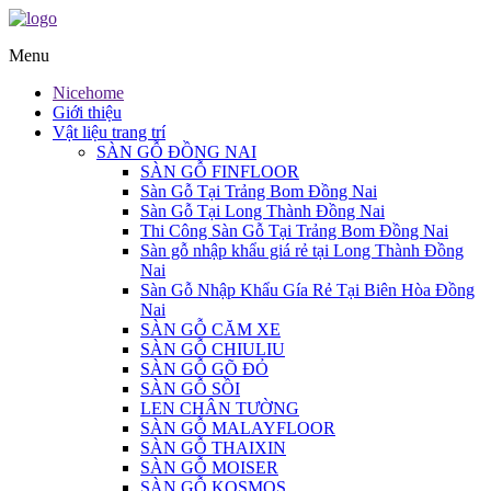
Menu
Nicehome
Giới thiệu
Vật liệu trang trí
SÀN GỖ ĐỒNG NAI
SÀN GỖ FINFLOOR
Sàn Gỗ Tại Trảng Bom Đồng Nai
Sàn Gỗ Tại Long Thành Đồng Nai
Thi Công Sàn Gỗ Tại Trảng Bom Đồng Nai
Sàn gỗ nhập khẩu giá rẻ tại Long Thành Đồng
Nai
Sàn Gỗ Nhập Khẩu Gía Rẻ Tại Biên Hòa Đồng
Nai
SÀN GỖ CĂM XE
SÀN GỖ CHIULIU
SÀN GỖ GÕ ĐỎ
SÀN GỖ SỒI
LEN CHÂN TƯỜNG
SÀN GỖ MALAYFLOOR
SÀN GỖ THAIXIN
SÀN GỖ MOISER
SÀN GỖ KOSMOS