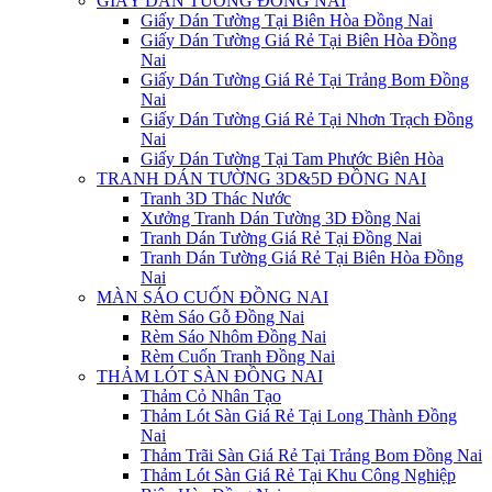
GIẤY DÁN TƯỜNG ĐỒNG NAI
Giấy Dán Tường Tại Biên Hòa Đồng Nai
Giấy Dán Tường Giá Rẻ Tại Biên Hòa Đồng
Nai
Giấy Dán Tường Giá Rẻ Tại Trảng Bom Đồng
Nai
Giấy Dán Tường Giá Rẻ Tại Nhơn Trạch Đồng
Nai
Giấy Dán Tường Tại Tam Phước Biên Hòa
TRANH DÁN TƯỜNG 3D&5D ĐỒNG NAI
Tranh 3D Thác Nước
Xưởng Tranh Dán Tường 3D Đồng Nai
Tranh Dán Tường Giá Rẻ Tại Đồng Nai
Tranh Dán Tường Giá Rẻ Tại Biên Hòa Đồng
Nai
MÀN SÁO CUỐN ĐỒNG NAI
Rèm Sáo Gỗ Đồng Nai
Rèm Sáo Nhôm Đồng Nai
Rèm Cuốn Tranh Đồng Nai
THẢM LÓT SÀN ĐỒNG NAI
Thảm Cỏ Nhân Tạo
Thảm Lót Sàn Giá Rẻ Tại Long Thành Đồng
Nai
Thảm Trãi Sàn Giá Rẻ Tại Trảng Bom Đồng Nai
Thảm Lót Sàn Giá Rẻ Tại Khu Công Nghiệp