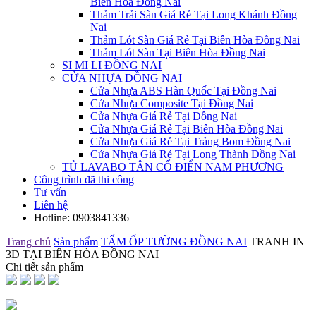
Biên Hòa Đồng Nai
Thảm Trải Sàn Giá Rẻ Tại Long Khánh Đồng
Nai
Thảm Lót Sàn Giá Rẻ Tại Biên Hòa Đồng Nai
Thảm Lót Sàn Tại Biên Hòa Đồng Nai
SI MI LI ĐỒNG NAI
CỬA NHỰA ĐỒNG NAI
Cửa Nhựa ABS Hàn Quốc Tại Đồng Nai
Cửa Nhựa Composite Tại Đồng Nai
Cửa Nhựa Giá Rẻ Tại Đồng Nai
Cửa Nhựa Giá Rẻ Tại Biên Hòa Đồng Nai
Cửa Nhựa Giá Rẻ Tại Trảng Bom Đồng Nai
Cửa Nhựa Giá Rẻ Tại Long Thành Đồng Nai
TỦ LAVABO TÂN CỔ ĐIỂN NAM PHƯƠNG
Công trình đã thi công
Tư vấn
Liên hệ
Hotline:
0903841336
Trang chủ
Sản phẩm
TẤM ỐP TƯỜNG ĐỒNG NAI
TRANH IN
3D TẠI BIÊN HÒA ĐỒNG NAI
Chi tiết sản phẩm