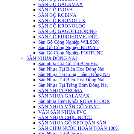
SÀN GỖ GALAMAX
SÀN GỖ INOVA
SÀN GỖ ROBINA
SÀN GỖ KRONOLUX
SÀN GỖ KRONOLOC
SÀN GỖ GAGOFLOORING
SÀN GỖ EUROHOME- ĐỨC
Sàn Gỗ Công Nghiệp WILSON
Sàn Gỗ Công Nghiệp BIONYL
Sàn Gỗ Công Nghiệp FORTUNE
SÀN NHỰA ĐỒNG NAI
Sàn nhựa Giả Gỗ Tại Biên Hòa
Sàn Nhựa Tại Biên Hòa Đồng Nai
Sàn Nhựa Tại Long Thành Đồng Nai
Sàn Nhựa Tại Biên Hòa Đồng Nai
Sàn Nhựa Tại Trảng Bom Đồng Nai
SÀN NHỰA AROMA
SÀN NHỰA GALAMAX
Sàn nhựa Hèm Khóa ROSA FLOOR
SÀN NHỰA VÂN GỖ VINYL
VÁN SÀN NHỰA PVC
SÀN NHỰA CHỊU NƯỚC
SÀN NHỰA GỖ KEO DÁN SẴN
SÀN CHỊU NƯỚC HOÀN TOÀN 100%
Sàn Nhựa Tại Biên Hòa