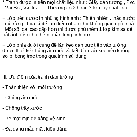
* Tranh được in trên mọi chất liệu như : Giấy dán tường , Pvc
, Vải Bố , Vải lụa ..... Thường có 2 hoặc 3 lớp tùy chất liệu
+ Lớp trên được in những hình ảnh : Thiên nhiên , thác nước
, núi rừng , hoa lá để tạo điểm nhấn cho không gian ngôi nhà
. Một số loại cao cấp hơn thì được phủ thêm 1 lớp kim sa để
bắt ánh đèn cho thêm phần lung linh hơn
+ Lớp phía dưới cùng để lăn keo dán trực tiếp vào tường ,
được thiết kế chống ẩm mốc và kết dính với keo nên không
sợ bị bong tróc trong quá trình sử dụng.
III. Ưu điểm của tranh dán tường
- Thân thiện với môi trường
- Chổng ẩm mốc
- Chống trầy xước
- Bề mặt mịn dễ dàng vệ sinh
- Đa dạng mẫu mã , kiểu dáng