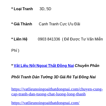
* Loại Tranh
3D, 5D
* Giá Thành
Cạnh Tranh Cực Ưu Đãi
* Liên Hệ
0903 841336 ( Để Được Tư Vấn Miễn
Phí )
*
Vật Liệu Nội Ngoại Thất Đồng Nai
Chuyên Phân
Phối Tranh Dán Tường 3D Giá Rẻ Tại Đồng Nai
https://vatlieunoingoaithatdongnai.com/chuyen-cung-
cap-tranh-dan-tuong-chat-luong-long-thanh
https://vatlieunoingoaithatdongnai.com/