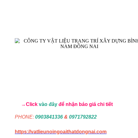
→Click
vào đây
để nhận báo giá chi tiết
PHONE:
0903841336
&
0971792822
https://vatlieunoingoaithatdongnai.com