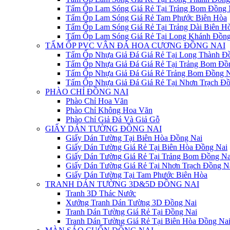
Tấm Ốp Lam Sóng Giá Rẻ Tại Trảng Bom Đồng 
Tấm Ốp Lam Sóng Giá Rẻ Tam Phước Biên Hòa
Tấm Ốp Lam Sóng Giá Rẻ Tại Trảng Dài Biên H
Tấm Ốp Lam Sóng Giá Rẻ Tại Long Khánh Đồng
TẤM ỐP PVC VÂN ĐÁ HOA CƯƠNG ĐỒNG NAI
Tấm Ốp Nhựa Giả Đá Giá Rẻ Tại Long Thành Đ
Tấm Ốp Nhựa Giả Đá Giá Rẻ Tại Trảng Bom Đồ
Tấm Ốp Nhựa Giả Đá Giá Rẻ Trảng Bom Đồng N
Tấm Ốp Nhựa Giả Đá Giá Rẻ Tại Nhơn Trạch Đồ
PHÀO CHỈ ĐỒNG NAI
Phào Chỉ Hoa Văn
Phào Chỉ Không Hoa Văn
Phào Chỉ Giả Đá Và Giả Gỗ
GIẤY DÁN TƯỜNG ĐỒNG NAI
Giấy Dán Tường Tại Biên Hòa Đồng Nai
Giấy Dán Tường Giá Rẻ Tại Biên Hòa Đồng Nai
Giấy Dán Tường Giá Rẻ Tại Trảng Bom Đồng Na
Giấy Dán Tường Giá Rẻ Tại Nhơn Trạch Đồng N
Giấy Dán Tường Tại Tam Phước Biên Hòa
TRANH DÁN TƯỜNG 3D&5D ĐỒNG NAI
Tranh 3D Thác Nước
Xưởng Tranh Dán Tường 3D Đồng Nai
Tranh Dán Tường Giá Rẻ Tại Đồng Nai
Tranh Dán Tường Giá Rẻ Tại Biên Hòa Đồng Na