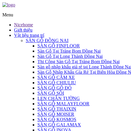
Menu
Nicehome
Giới thiệu
Vật liệu trang trí
SÀN GỖ ĐỒNG NAI
SÀN GỖ FINFLOOR
Sàn Gỗ Tại Trảng Bom Đồng Nai
Sàn Gỗ Tại Long Thành Đồng Nai
Thi Công Sàn Gỗ Tại Trảng Bom Đồng Nai
Sàn gỗ nhập khẩu giá rẻ tại Long Thành Đồng Na
Sàn Gỗ Nhập Khẩu Gía Rẻ Tại Biên Hòa Đồng N
SÀN GỖ CĂM XE
SÀN GỖ CHIULIU
SÀN GỖ GÕ ĐỎ
SÀN GỖ SỒI
LEN CHÂN TƯỜNG
SÀN GỖ MALAYFLOOR
SÀN GỖ THAIXIN
SÀN GỖ MOISER
SÀN GỖ KOSMOS
SÀN GỖ GALAMAX
SÀN GỖ INOVA