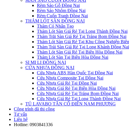
MÀN SÁO CUỐN ĐỒNG NAI
Rèm Sáo Gỗ Đồng Nai
Rèm Sáo Nhôm Đồng Nai
Rèm Cuốn Tranh Đồng Nai
THẢM LÓT SÀN ĐỒNG NAI
Thảm Cỏ Nhân Tạo
Thảm Lót Sàn Giá Rẻ Tại Long Thành Đồng Nai
Thảm Trãi Sàn Giá Rẻ Tại Trảng Bom Đồng Nai
Thảm Lót Sàn Giá Rẻ Tại Khu Công Nghiệp Biê
Thảm Trải Sàn Giá Rẻ Tại Long Khánh Đồng Nai
Thảm Lót Sàn Giá Rẻ Tại Biên Hòa Đồng Nai
Thảm Lót Sàn Tại Biên Hòa Đồng Nai
SI MI LI ĐỒNG NAI
CỬA NHỰA ĐỒNG NAI
Cửa Nhựa ABS Hàn Quốc Tại Đồng Nai
Cửa Nhựa Composite Tại Đồng Nai
Cửa Nhựa Giá Rẻ Tại Đồng Nai
Cửa Nhựa Giá Rẻ Tại Biên Hòa Đồng Nai
Cửa Nhựa Giá Rẻ Tại Trảng Bom Đồng Nai
Cửa Nhựa Giá Rẻ Tại Long Thành Đồng Nai
TỦ LAVABO TÂN CỔ ĐIỂN NAM PHƯƠNG
Công trình đã thi công
Tư vấn
Liên hệ
Hotline:
0903841336