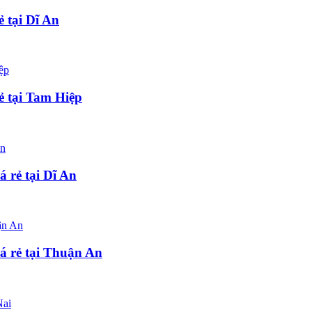
 tại Dĩ An
ẻ tại Tam Hiệp
 rẻ tại Dĩ An
á rẻ tại Thuận An