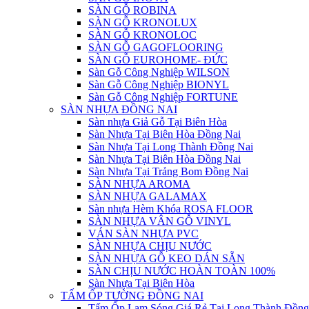
SÀN GỖ ROBINA
SÀN GỖ KRONOLUX
SÀN GỖ KRONOLOC
SÀN GỖ GAGOFLOORING
SÀN GỖ EUROHOME- ĐỨC
Sàn Gỗ Công Nghiệp WILSON
Sàn Gỗ Công Nghiệp BIONYL
Sàn Gỗ Công Nghiệp FORTUNE
SÀN NHỰA ĐỒNG NAI
Sàn nhựa Giả Gỗ Tại Biên Hòa
Sàn Nhựa Tại Biên Hòa Đồng Nai
Sàn Nhựa Tại Long Thành Đồng Nai
Sàn Nhựa Tại Biên Hòa Đồng Nai
Sàn Nhựa Tại Trảng Bom Đồng Nai
SÀN NHỰA AROMA
SÀN NHỰA GALAMAX
Sàn nhựa Hèm Khóa ROSA FLOOR
SÀN NHỰA VÂN GỖ VINYL
VÁN SÀN NHỰA PVC
SÀN NHỰA CHỊU NƯỚC
SÀN NHỰA GỖ KEO DÁN SẴN
SÀN CHỊU NƯỚC HOÀN TOÀN 100%
Sàn Nhựa Tại Biên Hòa
TẤM ỐP TƯỜNG ĐỒNG NAI
Tấm Ốp Lam Sóng Giá Rẻ Tại Long Thành Đồng