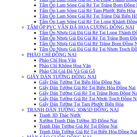
Tấm Ốp Lam Sóng Giá Rẻ Tại Trảng Bom Đồng 
Tấm Ốp Lam Sóng Giá Rẻ Tam Phước Biên Hòa
Tấm Ốp Lam Sóng Giá Rẻ Tại Trảng Dài Biên H
Tấm Ốp Lam Sóng Giá Rẻ Tại Long Khánh Đồng
TẤM ỐP PVC VÂN ĐÁ HOA CƯƠNG ĐỒNG NAI
Tấm Ốp Nhựa Giả Đá Giá Rẻ Tại Long Thành Đ
Tấm Ốp Nhựa Giả Đá Giá Rẻ Tại Trảng Bom Đồ
Tấm Ốp Nhựa Giả Đá Giá Rẻ Trảng Bom Đồng N
Tấm Ốp Nhựa Giả Đá Giá Rẻ Tại Nhơn Trạch Đồ
PHÀO CHỈ ĐỒNG NAI
Phào Chỉ Hoa Văn
Phào Chỉ Không Hoa Văn
Phào Chỉ Giả Đá Và Giả Gỗ
GIẤY DÁN TƯỜNG ĐỒNG NAI
Giấy Dán Tường Tại Biên Hòa Đồng Nai
Giấy Dán Tường Giá Rẻ Tại Biên Hòa Đồng Nai
Giấy Dán Tường Giá Rẻ Tại Trảng Bom Đồng Na
Giấy Dán Tường Giá Rẻ Tại Nhơn Trạch Đồng N
Giấy Dán Tường Tại Tam Phước Biên Hòa
TRANH DÁN TƯỜNG 3D&5D ĐỒNG NAI
Tranh 3D Thác Nước
Xưởng Tranh Dán Tường 3D Đồng Nai
Tranh Dán Tường Giá Rẻ Tại Đồng Nai
Tranh Dán Tường Giá Rẻ Tại Biên Hòa Đồng Na