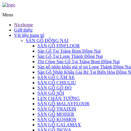
Menu
Nicehome
Giới thiệu
Vật liệu trang trí
SÀN GỖ ĐỒNG NAI
SÀN GỖ FINFLOOR
Sàn Gỗ Tại Trảng Bom Đồng Nai
Sàn Gỗ Tại Long Thành Đồng Nai
Thi Công Sàn Gỗ Tại Trảng Bom Đồng Nai
Sàn gỗ nhập khẩu giá rẻ tại Long Thành Đồng Na
Sàn Gỗ Nhập Khẩu Gía Rẻ Tại Biên Hòa Đồng N
SÀN GỖ CĂM XE
SÀN GỖ CHIULIU
SÀN GỖ GÕ ĐỎ
SÀN GỖ SỒI
LEN CHÂN TƯỜNG
SÀN GỖ MALAYFLOOR
SÀN GỖ THAIXIN
SÀN GỖ MOISER
SÀN GỖ KOSMOS
SÀN GỖ GALAMAX
SÀN GỖ INOVA