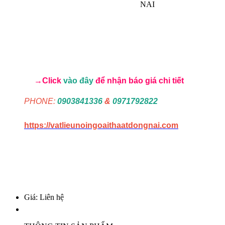
→Click
vào đây
để nhận báo giá chi tiết
PHONE:
0903841336
&
0971792822
https://vatlieunoingoaithaatdongnai.com
Giá: Liên hệ