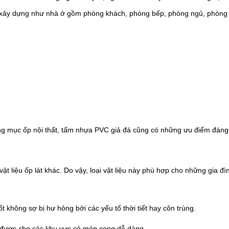
ng xây dựng như nhà ở gồm phòng khách, phòng bếp, phòng ngủ, phòng
g mục ốp nội thất, tấm nhựa PVC giả đá cũng có những ưu điểm đáng 
ật liệu ốp lát khác. Do vậy, loại vật liệu này phù hợp
cho những gia đìn
không sợ bị hư hỏng bởi các yếu tố thời tiết hay côn trùng.
t được cho các khu vực có mép cong dễ dàng.