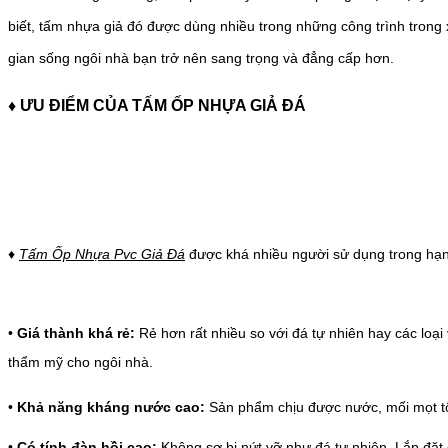
biết, tấm nhựa giả đó được dùng nhiều trong những công trình tro
gian sống ngôi nhà bạn trở nên sang trọng và đẳng cấp hơn.
♦
ƯU ĐIỂM CỦA TẤM ỐP NHỰA GIẢ ĐÁ
♦
Tấm Ốp Nhựa Pvc Giả Đá
được khá nhiều người sử dụng trong hạn
•
Giá thành khá rẻ:
Rẻ hơn rất nhiều so với đá tự nhiên hay các loại v
thẩm mỹ cho ngôi nhà.
•
Khả năng kháng nước cao:
Sản phẩm chịu được nước, mối mọt tốt 
•
Có tính đàn hồi cao:
Không sợ bị nứt vỡ như đá tự nhiên. Lắp đặ