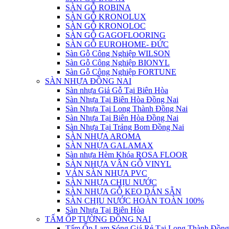
SÀN GỖ ROBINA
SÀN GỖ KRONOLUX
SÀN GỖ KRONOLOC
SÀN GỖ GAGOFLOORING
SÀN GỖ EUROHOME- ĐỨC
Sàn Gỗ Công Nghiệp WILSON
Sàn Gỗ Công Nghiệp BIONYL
Sàn Gỗ Công Nghiệp FORTUNE
SÀN NHỰA ĐỒNG NAI
Sàn nhựa Giả Gỗ Tại Biên Hòa
Sàn Nhựa Tại Biên Hòa Đồng Nai
Sàn Nhựa Tại Long Thành Đồng Nai
Sàn Nhựa Tại Biên Hòa Đồng Nai
Sàn Nhựa Tại Trảng Bom Đồng Nai
SÀN NHỰA AROMA
SÀN NHỰA GALAMAX
Sàn nhựa Hèm Khóa ROSA FLOOR
SÀN NHỰA VÂN GỖ VINYL
VÁN SÀN NHỰA PVC
SÀN NHỰA CHỊU NƯỚC
SÀN NHỰA GỖ KEO DÁN SẴN
SÀN CHỊU NƯỚC HOÀN TOÀN 100%
Sàn Nhựa Tại Biên Hòa
TẤM ỐP TƯỜNG ĐỒNG NAI
Tấm Ốp Lam Sóng Giá Rẻ Tại Long Thành Đồng