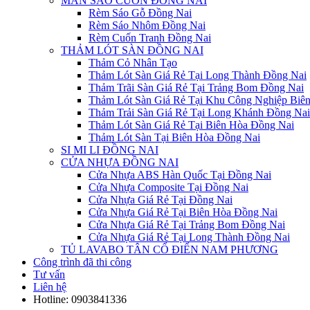
MÀN SÁO CUỐN ĐỒNG NAI
Rèm Sáo Gỗ Đồng Nai
Rèm Sáo Nhôm Đồng Nai
Rèm Cuốn Tranh Đồng Nai
THẢM LÓT SÀN ĐỒNG NAI
Thảm Cỏ Nhân Tạo
Thảm Lót Sàn Giá Rẻ Tại Long Thành Đồng Nai
Thảm Trãi Sàn Giá Rẻ Tại Trảng Bom Đồng Nai
Thảm Lót Sàn Giá Rẻ Tại Khu Công Nghiệp Biê
Thảm Trải Sàn Giá Rẻ Tại Long Khánh Đồng Nai
Thảm Lót Sàn Giá Rẻ Tại Biên Hòa Đồng Nai
Thảm Lót Sàn Tại Biên Hòa Đồng Nai
SI MI LI ĐỒNG NAI
CỬA NHỰA ĐỒNG NAI
Cửa Nhựa ABS Hàn Quốc Tại Đồng Nai
Cửa Nhựa Composite Tại Đồng Nai
Cửa Nhựa Giá Rẻ Tại Đồng Nai
Cửa Nhựa Giá Rẻ Tại Biên Hòa Đồng Nai
Cửa Nhựa Giá Rẻ Tại Trảng Bom Đồng Nai
Cửa Nhựa Giá Rẻ Tại Long Thành Đồng Nai
TỦ LAVABO TÂN CỔ ĐIỂN NAM PHƯƠNG
Công trình đã thi công
Tư vấn
Liên hệ
Hotline:
0903841336