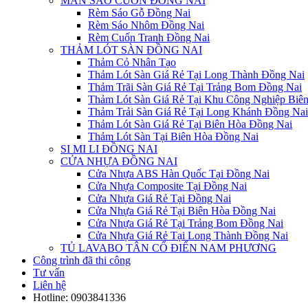
MÀN SÁO CUỐN ĐỒNG NAI
Rèm Sáo Gỗ Đồng Nai
Rèm Sáo Nhôm Đồng Nai
Rèm Cuốn Tranh Đồng Nai
THẢM LÓT SÀN ĐỒNG NAI
Thảm Cỏ Nhân Tạo
Thảm Lót Sàn Giá Rẻ Tại Long Thành Đồng Nai
Thảm Trãi Sàn Giá Rẻ Tại Trảng Bom Đồng Nai
Thảm Lót Sàn Giá Rẻ Tại Khu Công Nghiệp Biê
Thảm Trải Sàn Giá Rẻ Tại Long Khánh Đồng Nai
Thảm Lót Sàn Giá Rẻ Tại Biên Hòa Đồng Nai
Thảm Lót Sàn Tại Biên Hòa Đồng Nai
SI MI LI ĐỒNG NAI
CỬA NHỰA ĐỒNG NAI
Cửa Nhựa ABS Hàn Quốc Tại Đồng Nai
Cửa Nhựa Composite Tại Đồng Nai
Cửa Nhựa Giá Rẻ Tại Đồng Nai
Cửa Nhựa Giá Rẻ Tại Biên Hòa Đồng Nai
Cửa Nhựa Giá Rẻ Tại Trảng Bom Đồng Nai
Cửa Nhựa Giá Rẻ Tại Long Thành Đồng Nai
TỦ LAVABO TÂN CỔ ĐIỂN NAM PHƯƠNG
Công trình đã thi công
Tư vấn
Liên hệ
Hotline:
0903841336