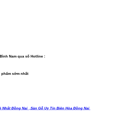
Bình Nam qua số Hotline :
ản phẩm sớm nhất
 Nhất Đồng Nai ,
Sàn Gỗ Uy Tín Biên Hòa Đồng Nai