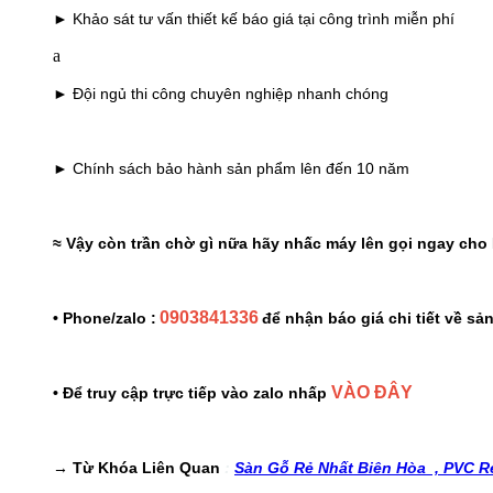
► Khảo sát tư vấn thiết kế báo giá tại công trình miễn phí
a
► Đội ngủ thi công chuyên nghiệp nhanh chóng
► Chính sách bảo hành sản phẩm lên đến 10 năm
≈ Vậy còn trần chờ gì nữa hãy nhấc máy lên gọi ngay cho 
0903841336
• Phone/zalo :
để nhận báo giá chi tiết về s
VÀO ĐÂY
• Để truy cập trực tiếp vào zalo nhấp
→ Từ Khóa Liên Quan
:
Sàn Gỗ Rẻ Nhất Biên Hòa ,
PVC Rẻ