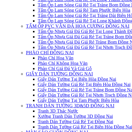
Tấm Ốp Lam Sóng Giá Rẻ Tại Trảng Bom Đồng 
Tấm Ốp Lam Sóng Giá Rẻ Tam Phước Biên Hòa
Tấm Ốp Lam Sóng Giá Rẻ Tại Trảng Dài Biên H
Tấm Ốp Lam Sóng Giá Rẻ Tại Long Khánh Đồng
TẤM ỐP PVC VÂN ĐÁ HOA CƯƠNG ĐỒNG NAI
Tấm Ốp Nhựa Giả Đá Giá Rẻ Tại Long Thành Đ
Tấm Ốp Nhựa Giả Đá Giá Rẻ Tại Trảng Bom Đồ
Tấm Ốp Nhựa Giả Đá Giá Rẻ Trảng Bom Đồng N
Tấm Ốp Nhựa Giả Đá Giá Rẻ Tại Nhơn Trạch Đồ
PHÀO CHỈ ĐỒNG NAI
Phào Chỉ Hoa Văn
Phào Chỉ Không Hoa Văn
Phào Chỉ Giả Đá Và Giả Gỗ
GIẤY DÁN TƯỜNG ĐỒNG NAI
Giấy Dán Tường Tại Biên Hòa Đồng Nai
Giấy Dán Tường Giá Rẻ Tại Biên Hòa Đồng Nai
Giấy Dán Tường Giá Rẻ Tại Trảng Bom Đồng Na
Giấy Dán Tường Giá Rẻ Tại Nhơn Trạch Đồng N
Giấy Dán Tường Tại Tam Phước Biên Hòa
TRANH DÁN TƯỜNG 3D&5D ĐỒNG NAI
Tranh 3D Thác Nước
Xưởng Tranh Dán Tường 3D Đồng Nai
Tranh Dán Tường Giá Rẻ Tại Đồng Nai
Tranh Dán Tường Giá Rẻ Tại Biên Hòa Đồng Na