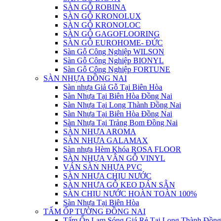
SÀN GỖ ROBINA
SÀN GỖ KRONOLUX
SÀN GỖ KRONOLOC
SÀN GỖ GAGOFLOORING
SÀN GỖ EUROHOME- ĐỨC
Sàn Gỗ Công Nghiệp WILSON
Sàn Gỗ Công Nghiệp BIONYL
Sàn Gỗ Công Nghiệp FORTUNE
SÀN NHỰA ĐỒNG NAI
Sàn nhựa Giả Gỗ Tại Biên Hòa
Sàn Nhựa Tại Biên Hòa Đồng Nai
Sàn Nhựa Tại Long Thành Đồng Nai
Sàn Nhựa Tại Biên Hòa Đồng Nai
Sàn Nhựa Tại Trảng Bom Đồng Nai
SÀN NHỰA AROMA
SÀN NHỰA GALAMAX
Sàn nhựa Hèm Khóa ROSA FLOOR
SÀN NHỰA VÂN GỖ VINYL
VÁN SÀN NHỰA PVC
SÀN NHỰA CHỊU NƯỚC
SÀN NHỰA GỖ KEO DÁN SẴN
SÀN CHỊU NƯỚC HOÀN TOÀN 100%
Sàn Nhựa Tại Biên Hòa
TẤM ỐP TƯỜNG ĐỒNG NAI
Tấm Ốp Lam Sóng Giá Rẻ Tại Long Thành Đồng