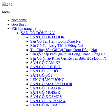
Menu
Nicehome
Giới thiệu
Vật liệu trang trí
SÀN GỖ ĐỒNG NAI
SÀN GỖ FINFLOOR
Sàn Gỗ Tại Trảng Bom Đồng Nai
Sàn Gỗ Tại Long Thành Đồng Nai
Thi Công Sàn Gỗ Tại Trảng Bom Đồng Nai
Sàn gỗ nhập khẩu giá rẻ tại Long Thành Đồng Na
Sàn Gỗ Nhập Khẩu Gía Rẻ Tại Biên Hòa Đồng N
SÀN GỖ CĂM XE
SÀN GỖ CHIULIU
SÀN GỖ GÕ ĐỎ
SÀN GỖ SỒI
LEN CHÂN TƯỜNG
SÀN GỖ MALAYFLOOR
SÀN GỖ THAIXIN
SÀN GỖ MOISER
SÀN GỖ KOSMOS
SÀN GỖ GALAMAX
SÀN GỖ INOVA