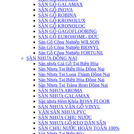
SÀN GỖ GALAMAX
SÀN GỖ INOVA
SÀN GỖ ROBINA
SÀN GỖ KRONOLUX
SÀN GỖ KRONOLOC
SÀN GỖ GAGOFLOORING
SÀN GỖ EUROHOME- ĐỨC
Sàn Gỗ Công Nghiệp WILSON
Sàn Gỗ Công Nghiệp BIONYL
Sàn Gỗ Công Nghiệp FORTUNE
SÀN NHỰA ĐỒNG NAI
Sàn nhựa Giả Gỗ Tại Biên Hòa
Sàn Nhựa Tại Biên Hòa Đồng Nai
Sàn Nhựa Tại Long Thành Đồng Nai
Sàn Nhựa Tại Biên Hòa Đồng Nai
Sàn Nhựa Tại Trảng Bom Đồng Nai
SÀN NHỰA AROMA
SÀN NHỰA GALAMAX
Sàn nhựa Hèm Khóa ROSA FLOOR
SÀN NHỰA VÂN GỖ VINYL
VÁN SÀN NHỰA PVC
SÀN NHỰA CHỊU NƯỚC
SÀN NHỰA GỖ KEO DÁN SẴN
SÀN CHỊU NƯỚC HOÀN TOÀN 100%
Sàn Nhựa Tại Biên Hòa