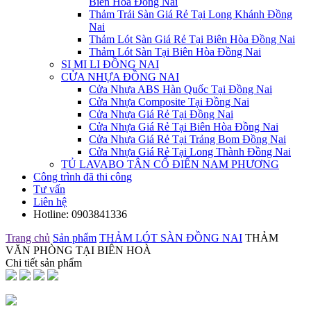
Biên Hòa Đồng Nai
Thảm Trải Sàn Giá Rẻ Tại Long Khánh Đồng
Nai
Thảm Lót Sàn Giá Rẻ Tại Biên Hòa Đồng Nai
Thảm Lót Sàn Tại Biên Hòa Đồng Nai
SI MI LI ĐỒNG NAI
CỬA NHỰA ĐỒNG NAI
Cửa Nhựa ABS Hàn Quốc Tại Đồng Nai
Cửa Nhựa Composite Tại Đồng Nai
Cửa Nhựa Giá Rẻ Tại Đồng Nai
Cửa Nhựa Giá Rẻ Tại Biên Hòa Đồng Nai
Cửa Nhựa Giá Rẻ Tại Trảng Bom Đồng Nai
Cửa Nhựa Giá Rẻ Tại Long Thành Đồng Nai
TỦ LAVABO TÂN CỔ ĐIỂN NAM PHƯƠNG
Công trình đã thi công
Tư vấn
Liên hệ
Hotline:
0903841336
Trang chủ
Sản phẩm
THẢM LÓT SÀN ĐỒNG NAI
THẢM
VĂN PHÒNG TẠI BIÊN HOÀ
Chi tiết sản phẩm