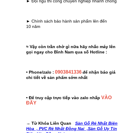
► Đội ngủ thi công chuyên nghiệp nhanh chóng
► Chính sách bảo hành sản phẩm lên đến
10 năm
≈ Vậy còn trần chờ gì nữa hãy nhấc máy lên
gọi ngay cho Bình Nam qua số Hotline :
0903841336
• Phone/zalo :
để nhận báo giá
chi tiết về sản phẩm sớm nhất
VÀO
• Để truy cập trực tiếp vào zalo nhấp
ĐÂY
→ Từ Khóa Liên Quan
:
Sàn Gỗ Rẻ Nhất Biên
Hòa ,
PVC Rẻ Nhất Đồng Nai ,
Sàn Gỗ Uy Tín