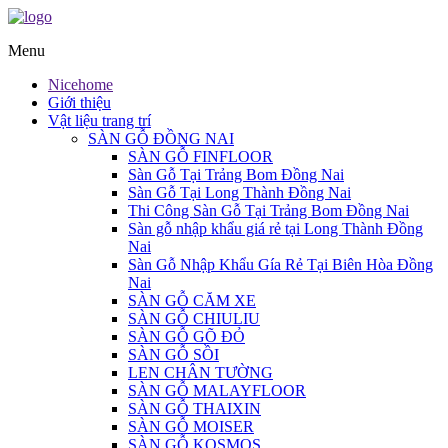
Menu
Nicehome
Giới thiệu
Vật liệu trang trí
SÀN GỖ ĐỒNG NAI
SÀN GỖ FINFLOOR
Sàn Gỗ Tại Trảng Bom Đồng Nai
Sàn Gỗ Tại Long Thành Đồng Nai
Thi Công Sàn Gỗ Tại Trảng Bom Đồng Nai
Sàn gỗ nhập khẩu giá rẻ tại Long Thành Đồng
Nai
Sàn Gỗ Nhập Khẩu Gía Rẻ Tại Biên Hòa Đồng
Nai
SÀN GỖ CĂM XE
SÀN GỖ CHIULIU
SÀN GỖ GÕ ĐỎ
SÀN GỖ SỒI
LEN CHÂN TƯỜNG
SÀN GỖ MALAYFLOOR
SÀN GỖ THAIXIN
SÀN GỖ MOISER
SÀN GỖ KOSMOS