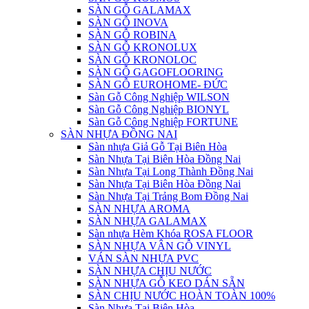
SÀN GỖ GALAMAX
SÀN GỖ INOVA
SÀN GỖ ROBINA
SÀN GỖ KRONOLUX
SÀN GỖ KRONOLOC
SÀN GỖ GAGOFLOORING
SÀN GỖ EUROHOME- ĐỨC
Sàn Gỗ Công Nghiệp WILSON
Sàn Gỗ Công Nghiệp BIONYL
Sàn Gỗ Công Nghiệp FORTUNE
SÀN NHỰA ĐỒNG NAI
Sàn nhựa Giả Gỗ Tại Biên Hòa
Sàn Nhựa Tại Biên Hòa Đồng Nai
Sàn Nhựa Tại Long Thành Đồng Nai
Sàn Nhựa Tại Biên Hòa Đồng Nai
Sàn Nhựa Tại Trảng Bom Đồng Nai
SÀN NHỰA AROMA
SÀN NHỰA GALAMAX
Sàn nhựa Hèm Khóa ROSA FLOOR
SÀN NHỰA VÂN GỖ VINYL
VÁN SÀN NHỰA PVC
SÀN NHỰA CHỊU NƯỚC
SÀN NHỰA GỖ KEO DÁN SẴN
SÀN CHỊU NƯỚC HOÀN TOÀN 100%
Sàn Nhựa Tại Biên Hòa