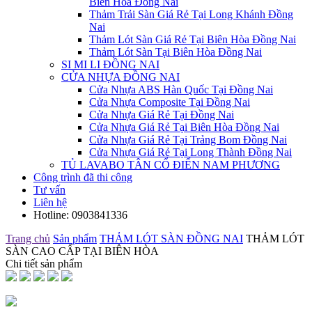
Biên Hòa Đồng Nai
Thảm Trải Sàn Giá Rẻ Tại Long Khánh Đồng
Nai
Thảm Lót Sàn Giá Rẻ Tại Biên Hòa Đồng Nai
Thảm Lót Sàn Tại Biên Hòa Đồng Nai
SI MI LI ĐỒNG NAI
CỬA NHỰA ĐỒNG NAI
Cửa Nhựa ABS Hàn Quốc Tại Đồng Nai
Cửa Nhựa Composite Tại Đồng Nai
Cửa Nhựa Giá Rẻ Tại Đồng Nai
Cửa Nhựa Giá Rẻ Tại Biên Hòa Đồng Nai
Cửa Nhựa Giá Rẻ Tại Trảng Bom Đồng Nai
Cửa Nhựa Giá Rẻ Tại Long Thành Đồng Nai
TỦ LAVABO TÂN CỔ ĐIỂN NAM PHƯƠNG
Công trình đã thi công
Tư vấn
Liên hệ
Hotline:
0903841336
Trang chủ
Sản phẩm
THẢM LÓT SÀN ĐỒNG NAI
THẢM LÓT
SÀN CAO CẤP TẠI BIÊN HÒA
Chi tiết sản phẩm