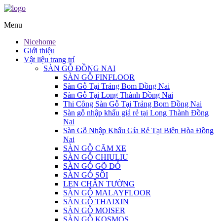
Menu
Nicehome
Giới thiệu
Vật liệu trang trí
SÀN GỖ ĐỒNG NAI
SÀN GỖ FINFLOOR
Sàn Gỗ Tại Trảng Bom Đồng Nai
Sàn Gỗ Tại Long Thành Đồng Nai
Thi Công Sàn Gỗ Tại Trảng Bom Đồng Nai
Sàn gỗ nhập khẩu giá rẻ tại Long Thành Đồng
Nai
Sàn Gỗ Nhập Khẩu Gía Rẻ Tại Biên Hòa Đồng
Nai
SÀN GỖ CĂM XE
SÀN GỖ CHIULIU
SÀN GỖ GÕ ĐỎ
SÀN GỖ SỒI
LEN CHÂN TƯỜNG
SÀN GỖ MALAYFLOOR
SÀN GỖ THAIXIN
SÀN GỖ MOISER
SÀN GỖ KOSMOS