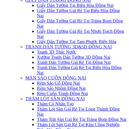
GIẤY DÁN TƯỜNG ĐỒNG NAI
Giấy Dán Tường Tại Biên Hòa Đồng Nai
Giấy Dán Tường Giá Rẻ Tại Biên Hòa Đồng
Nai
Giấy Dán Tường Giá Rẻ Tại Trảng Bom Đồng
Nai
Giấy Dán Tường Giá Rẻ Tại Nhơn Trạch Đồng
Nai
Giấy Dán Tường Tại Tam Phước Biên Hòa
TRANH DÁN TƯỜNG 3D&5D ĐỒNG NAI
Tranh 3D Thác Nước
Xưởng Tranh Dán Tường 3D Đồng Nai
Tranh Dán Tường Giá Rẻ Tại Đồng Nai
Tranh Dán Tường Giá Rẻ Tại Biên Hòa Đồng
Nai
MÀN SÁO CUỐN ĐỒNG NAI
Rèm Sáo Gỗ Đồng Nai
Rèm Sáo Nhôm Đồng Nai
Rèm Cuốn Tranh Đồng Nai
THẢM LÓT SÀN ĐỒNG NAI
Thảm Cỏ Nhân Tạo
Thảm Lót Sàn Giá Rẻ Tại Long Thành Đồng
Nai
Thảm Trãi Sàn Giá Rẻ Tại Trảng Bom Đồng Nai
Thảm Lót Sàn Giá Rẻ Tại Khu Công Nghiệp