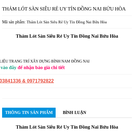
THẢM LÓT SÀN SIÊU RẺ UY TÍN ĐỒNG NAI BỬU HÒA
Mã sản phẩm:
Thảm Lót Sàn Siêu Rẻ Uy Tín Đồng Nai Bửu Hòa
Thảm Lót Sàn Siêu Rẻ Uy Tín Đồng Nai Bửu Hòa
k
vào đây
để nhận báo giá chi tiết
903841336 & 0971792822
THÔNG TIN SẢN PHẨM
BÌNH LUẬN
Thảm Lót Sàn Siêu Rẻ Uy Tín Đồng Nai Bửu Hòa