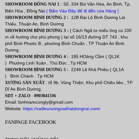
Số. 334 Bùi Văn Hòa, An Bình, Tp.
SHOWROOM ĐỒNG NAI 1 :
Biên Hòa , Đồng Nai
( Bấm Vào Đây để đi đến cửa Hàng )
12B Đại Lộ Bình Dương Lái
SHOWROOM BÌNH DƯƠNG 2 :
Thiêu. Thuận An, Bình Dương
( Cách Ngã tư miếu ông cù 100
SHOWROOM BÌNH DƯƠNG 3 :
m về hướng chợ phú phong ) tại số 16/13 đường DT 743 , khu
phố Bình Phước B , phường Bình Chuẩn , TP Thuận An Bình
Dương
.
185 HOàng Cầm ( QL1K
SHOWROOM BÌNH DƯƠNG 4 :
) Phường Linh Xuân , Thủ Đức , Tp HCM
2248 Lê Khả Phiêu ( QL1A
SHOWROOM BÌNH DƯƠNG 5 :
) Bình Chánh . Tp HCM
: tổ 9b, Vũng Thiện, Khu phố Chiêu liêu , TP
XƯỞNG SÀN XUẤT
Dĩ An Bình Dương.
:
SDT + ZALO
0903841336
Email: binhnamcongty@gmail.com
Website :
https://vatlieunoingoaithatdongnai.com/
FANPAGE FACEBOOK