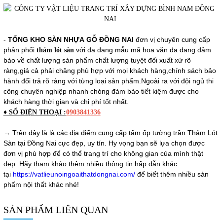
-
TỔNG KHO SÀN NHỰA GỖ ĐỒNG NAI
đơn vị chuyên cung cấp
phân phối
với đa dạng mẫu mã hoa văn đa dạng đảm
thảm lót sàn
bảo về chất lượng sản phẩm chất lượng tuyệt đối xuất xứ rõ
ràng,giá cả phải chăng phù hợp với mọi khách hàng,chính sách bảo
hành đổi trả rõ ràng với từng loại sản phẩm.Ngoài ra với đội ngủ thi
công chuyên nghiệp nhanh chóng đảm bảo tiết kiệm được cho
khách hàng thời gian và chi phí tốt nhất.
♦ SỐ ĐIỆN THOẠI :
0903841336
→ Trên đây là là các địa điểm cung cấp tấm ốp tường trần Thảm Lót
Sàn tại Đồng Nai cực đẹp, uy tín. Hy vọng bạn sẽ lựa chọn được
đơn vị phù hợp để có thể trang trí cho không gian của mình thật
đẹp. Hãy tham khảo thêm nhiều thông tin hấp dẫn khác
tại
https://vatlieunoingoaithatdongnai.com/
để biết thêm nhiều sản
phẩm nội thất khác nhé!
SẢN PHẨM LIÊN QUAN