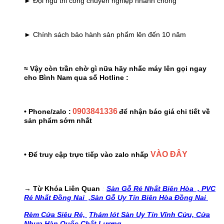
► Đội ngủ thi công chuyên nghiệp nhanh chóng
► Chính sách bảo hành sản phẩm lên đến 10 năm
≈ Vậy còn trần chờ gì nữa hãy nhấc máy lên gọi ngay
cho Bình Nam qua số Hotline :
0903841336
• Phone/zalo :
để nhận báo giá chi tiết về
sản phẩm sớm nhất
VÀO ĐÂY
• Để truy cập trực tiếp vào zalo nhấp
→ Từ Khóa Liên Quan
:
Sàn Gỗ Rẻ Nhất Biên Hòa ,
PVC
Rẻ Nhất Đồng Nai ,
Sàn Gỗ Uy Tín Biên Hòa Đồng Nai
Rèm Cửa Siêu Rẻ,
Thảm lót Sàn Uy Tín Vĩnh Cửu,
Cửa
Nhựa Hàn Quốc Chất Lượng