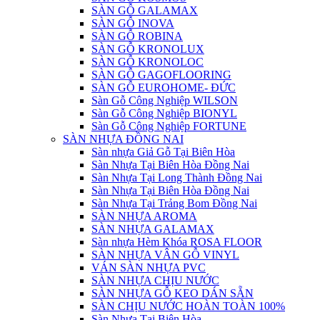
SÀN GỖ GALAMAX
SÀN GỖ INOVA
SÀN GỖ ROBINA
SÀN GỖ KRONOLUX
SÀN GỖ KRONOLOC
SÀN GỖ GAGOFLOORING
SÀN GỖ EUROHOME- ĐỨC
Sàn Gỗ Công Nghiệp WILSON
Sàn Gỗ Công Nghiệp BIONYL
Sàn Gỗ Công Nghiệp FORTUNE
SÀN NHỰA ĐỒNG NAI
Sàn nhựa Giả Gỗ Tại Biên Hòa
Sàn Nhựa Tại Biên Hòa Đồng Nai
Sàn Nhựa Tại Long Thành Đồng Nai
Sàn Nhựa Tại Biên Hòa Đồng Nai
Sàn Nhựa Tại Trảng Bom Đồng Nai
SÀN NHỰA AROMA
SÀN NHỰA GALAMAX
Sàn nhựa Hèm Khóa ROSA FLOOR
SÀN NHỰA VÂN GỖ VINYL
VÁN SÀN NHỰA PVC
SÀN NHỰA CHỊU NƯỚC
SÀN NHỰA GỖ KEO DÁN SẴN
SÀN CHỊU NƯỚC HOÀN TOÀN 100%
Sàn Nhựa Tại Biên Hòa