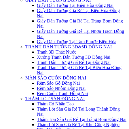
GIẤY DÁN TƯỜNG ĐỒNG NAI
Giấy Dán Tường Tại Biên Hòa Đồng Nai
Giấy Dán Tường Giá Rẻ Tại Biên Hòa Đồng
Nai
Giấy Dán Tường Giá Rẻ Tại Trảng Bom Đồng
Nai
Giấy Dán Tường Giá Rẻ Tại Nhơn Trạch Đồng
Nai
Giấy Dán Tường Tại Tam Phước Biên Hòa
TRANH DÁN TƯỜNG 3D&5D ĐỒNG NAI
Tranh 3D Thác Nước
Xưởng Tranh Dán Tường 3D Đồng Nai
Tranh Dán Tường Giá Rẻ Tại Đồng Nai
Tranh Dán Tường Giá Rẻ Tại Biên Hòa Đồng
Nai
MÀN SÁO CUỐN ĐỒNG NAI
Rèm Sáo Gỗ Đồng Nai
Rèm Sáo Nhôm Đồng Nai
Rèm Cuốn Tranh Đồng Nai
THẢM LÓT SÀN ĐỒNG NAI
Thảm Cỏ Nhân Tạo
Thảm Lót Sàn Giá Rẻ Tại Long Thành Đồng
Nai
Thảm Trãi Sàn Giá Rẻ Tại Trảng Bom Đồng Nai
Thảm Lót Sàn Giá Rẻ Tại Khu Công Nghiệp