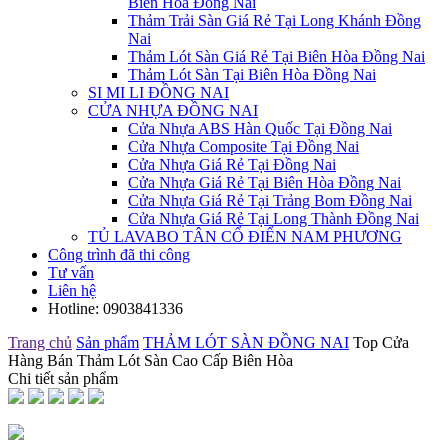
Biên Hòa Đồng Nai
Thảm Trải Sàn Giá Rẻ Tại Long Khánh Đồng
Nai
Thảm Lót Sàn Giá Rẻ Tại Biên Hòa Đồng Nai
Thảm Lót Sàn Tại Biên Hòa Đồng Nai
SI MI LI ĐỒNG NAI
CỬA NHỰA ĐỒNG NAI
Cửa Nhựa ABS Hàn Quốc Tại Đồng Nai
Cửa Nhựa Composite Tại Đồng Nai
Cửa Nhựa Giá Rẻ Tại Đồng Nai
Cửa Nhựa Giá Rẻ Tại Biên Hòa Đồng Nai
Cửa Nhựa Giá Rẻ Tại Trảng Bom Đồng Nai
Cửa Nhựa Giá Rẻ Tại Long Thành Đồng Nai
TỦ LAVABO TÂN CỔ ĐIỂN NAM PHƯƠNG
Công trình đã thi công
Tư vấn
Liên hệ
Hotline:
0903841336
Trang chủ
Sản phẩm
THẢM LÓT SÀN ĐỒNG NAI
Top Cửa
Hàng Bán Thảm Lót Sàn Cao Cấp Biên Hòa
Chi tiết sản phẩm