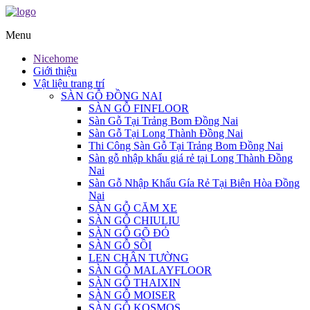
Menu
Nicehome
Giới thiệu
Vật liệu trang trí
SÀN GỖ ĐỒNG NAI
SÀN GỖ FINFLOOR
Sàn Gỗ Tại Trảng Bom Đồng Nai
Sàn Gỗ Tại Long Thành Đồng Nai
Thi Công Sàn Gỗ Tại Trảng Bom Đồng Nai
Sàn gỗ nhập khẩu giá rẻ tại Long Thành Đồng
Nai
Sàn Gỗ Nhập Khẩu Gía Rẻ Tại Biên Hòa Đồng
Nai
SÀN GỖ CĂM XE
SÀN GỖ CHIULIU
SÀN GỖ GÕ ĐỎ
SÀN GỖ SỒI
LEN CHÂN TƯỜNG
SÀN GỖ MALAYFLOOR
SÀN GỖ THAIXIN
SÀN GỖ MOISER
SÀN GỖ KOSMOS