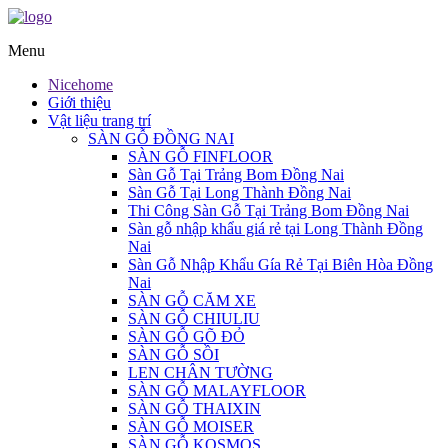
Menu
Nicehome
Giới thiệu
Vật liệu trang trí
SÀN GỖ ĐỒNG NAI
SÀN GỖ FINFLOOR
Sàn Gỗ Tại Trảng Bom Đồng Nai
Sàn Gỗ Tại Long Thành Đồng Nai
Thi Công Sàn Gỗ Tại Trảng Bom Đồng Nai
Sàn gỗ nhập khẩu giá rẻ tại Long Thành Đồng
Nai
Sàn Gỗ Nhập Khẩu Gía Rẻ Tại Biên Hòa Đồng
Nai
SÀN GỖ CĂM XE
SÀN GỖ CHIULIU
SÀN GỖ GÕ ĐỎ
SÀN GỖ SỒI
LEN CHÂN TƯỜNG
SÀN GỖ MALAYFLOOR
SÀN GỖ THAIXIN
SÀN GỖ MOISER
SÀN GỖ KOSMOS