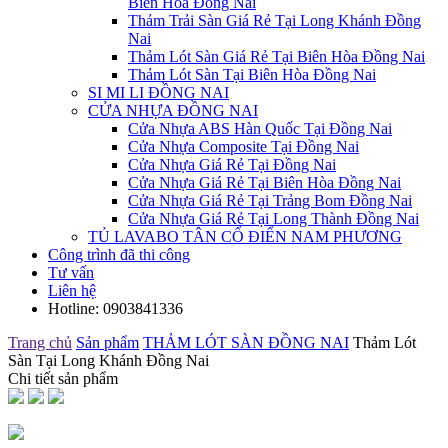
Biên Hòa Đồng Nai
Thảm Trải Sàn Giá Rẻ Tại Long Khánh Đồng
Nai
Thảm Lót Sàn Giá Rẻ Tại Biên Hòa Đồng Nai
Thảm Lót Sàn Tại Biên Hòa Đồng Nai
SI MI LI ĐỒNG NAI
CỬA NHỰA ĐỒNG NAI
Cửa Nhựa ABS Hàn Quốc Tại Đồng Nai
Cửa Nhựa Composite Tại Đồng Nai
Cửa Nhựa Giá Rẻ Tại Đồng Nai
Cửa Nhựa Giá Rẻ Tại Biên Hòa Đồng Nai
Cửa Nhựa Giá Rẻ Tại Trảng Bom Đồng Nai
Cửa Nhựa Giá Rẻ Tại Long Thành Đồng Nai
TỦ LAVABO TÂN CỔ ĐIỂN NAM PHƯƠNG
Công trình đã thi công
Tư vấn
Liên hệ
Hotline:
0903841336
Trang chủ
Sản phẩm
THẢM LÓT SÀN ĐỒNG NAI
Thảm Lót
Sàn Tại Long Khánh Đồng Nai
Chi tiết sản phẩm