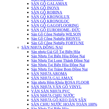
SÀN GỖ GALAMAX
SÀN GỖ INOVA
SÀN GỖ ROBINA
SÀN GỖ KRONOLUX
SÀN GỖ KRONOLOC
SÀN GỖ GAGOFLOORING
SÀN GỖ EUROHOME- ĐỨC
Sàn Gỗ Công Nghiệp WILSON
Sàn Gỗ Công Nghiệp BIONYL
Sàn Gỗ Công Nghiệp FORTUNE
SÀN NHỰA ĐỒNG NAI
Sàn nhựa Giả Gỗ Tại Biên Hòa
Sàn Nhựa Tại Biên Hòa Đồng Nai
Sàn Nhựa Tại Long Thành Đồng Nai
Sàn Nhựa Tại Biên Hòa Đồng Nai
Sàn Nhựa Tại Trảng Bom Đồng Nai
SÀN NHỰA AROMA
SÀN NHỰA GALAMAX
Sàn nhựa Hèm Khóa ROSA FLOOR
SÀN NHỰA VÂN GỖ VINYL
VÁN SÀN NHỰA PVC
SÀN NHỰA CHỊU NƯỚC
SÀN NHỰA GỖ KEO DÁN SẴN
SÀN CHỊU NƯỚC HOÀN TOÀN 100%
Sàn Nhựa Tại Biên Hòa