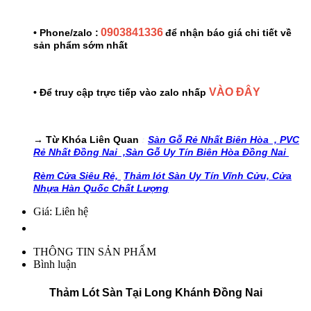
0903841336
• Phone/zalo :
để nhận báo giá chi tiết về
sản phẩm sớm nhất
VÀO ĐÂY
• Để truy cập trực tiếp vào zalo nhấp
→ Từ Khóa Liên Quan
:
Sàn Gỗ Rẻ Nhất Biên Hòa ,
PVC
Rẻ Nhất Đồng Nai ,
Sàn Gỗ Uy Tín Biên Hòa Đồng Nai
Rèm Cửa Siêu Rẻ,
Thảm lót Sàn Uy Tín Vĩnh Cửu,
Cửa
Nhựa Hàn Quốc Chất Lượng
Giá: Liên hệ
THÔNG TIN SẢN PHẨM
Bình luận
Thảm Lót Sàn Tại Long Khánh Đồng Nai