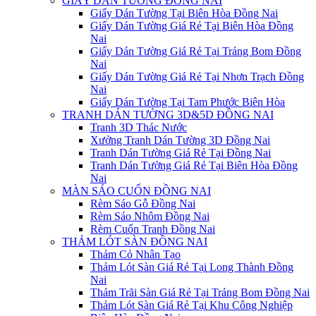
GIẤY DÁN TƯỜNG ĐỒNG NAI
Giấy Dán Tường Tại Biên Hòa Đồng Nai
Giấy Dán Tường Giá Rẻ Tại Biên Hòa Đồng
Nai
Giấy Dán Tường Giá Rẻ Tại Trảng Bom Đồng
Nai
Giấy Dán Tường Giá Rẻ Tại Nhơn Trạch Đồng
Nai
Giấy Dán Tường Tại Tam Phước Biên Hòa
TRANH DÁN TƯỜNG 3D&5D ĐỒNG NAI
Tranh 3D Thác Nước
Xưởng Tranh Dán Tường 3D Đồng Nai
Tranh Dán Tường Giá Rẻ Tại Đồng Nai
Tranh Dán Tường Giá Rẻ Tại Biên Hòa Đồng
Nai
MÀN SÁO CUỐN ĐỒNG NAI
Rèm Sáo Gỗ Đồng Nai
Rèm Sáo Nhôm Đồng Nai
Rèm Cuốn Tranh Đồng Nai
THẢM LÓT SÀN ĐỒNG NAI
Thảm Cỏ Nhân Tạo
Thảm Lót Sàn Giá Rẻ Tại Long Thành Đồng
Nai
Thảm Trãi Sàn Giá Rẻ Tại Trảng Bom Đồng Nai
Thảm Lót Sàn Giá Rẻ Tại Khu Công Nghiệp