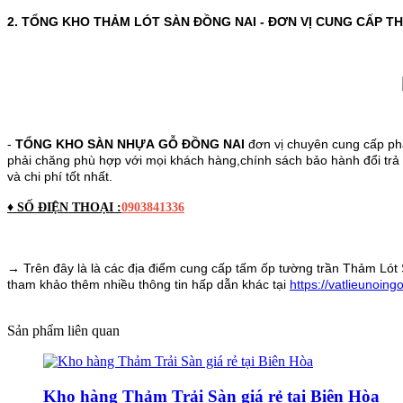
2. TỔNG KHO THẢM LÓT SÀN ĐỒNG NAI - ĐƠN VỊ CUNG CẤP TH
-
TỔNG KHO SÀN NHỰA GỖ ĐỒNG NAI
đơn vị chuyên cung cấp p
phải chăng phù hợp với mọi khách hàng,chính sách bảo hành đổi trả 
và chi phí tốt nhất.
♦ SỐ ĐIỆN THOẠI :
0903841336
→ Trên đây là là các địa điểm cung cấp tấm ốp tường trần Thảm Lót S
tham khảo thêm nhiều thông tin hấp dẫn khác tại
https://vatlieunoin
Sản phẩm liên quan
Kho hàng Thảm Trải Sàn giá rẻ tại Biên Hòa