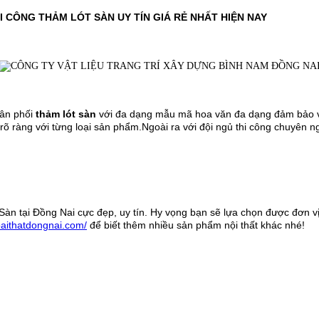
I CÔNG THẢM LÓT SÀN UY TÍN GIÁ RẺ NHẤT HIỆN NAY
hân phối
thảm lót sàn
với đa dạng mẫu mã hoa văn đa dạng đảm bảo về 
rõ ràng với từng loại sản phẩm.Ngoài ra với đội ngủ thi công chuyên 
àn tại Đồng Nai cực đẹp, uy tín. Hy vọng bạn sẽ lựa chọn được đơn vị
goaithatdongnai.com/
để biết thêm nhiều sản phẩm nội thất khác nhé!