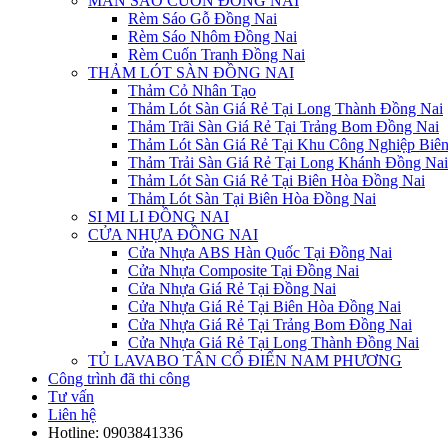
MÀN SÁO CUỐN ĐỒNG NAI
Rèm Sáo Gỗ Đồng Nai
Rèm Sáo Nhôm Đồng Nai
Rèm Cuốn Tranh Đồng Nai
THẢM LÓT SÀN ĐỒNG NAI
Thảm Cỏ Nhân Tạo
Thảm Lót Sàn Giá Rẻ Tại Long Thành Đồng Nai
Thảm Trãi Sàn Giá Rẻ Tại Trảng Bom Đồng Nai
Thảm Lót Sàn Giá Rẻ Tại Khu Công Nghiệp Biê
Thảm Trải Sàn Giá Rẻ Tại Long Khánh Đồng Nai
Thảm Lót Sàn Giá Rẻ Tại Biên Hòa Đồng Nai
Thảm Lót Sàn Tại Biên Hòa Đồng Nai
SI MI LI ĐỒNG NAI
CỬA NHỰA ĐỒNG NAI
Cửa Nhựa ABS Hàn Quốc Tại Đồng Nai
Cửa Nhựa Composite Tại Đồng Nai
Cửa Nhựa Giá Rẻ Tại Đồng Nai
Cửa Nhựa Giá Rẻ Tại Biên Hòa Đồng Nai
Cửa Nhựa Giá Rẻ Tại Trảng Bom Đồng Nai
Cửa Nhựa Giá Rẻ Tại Long Thành Đồng Nai
TỦ LAVABO TÂN CỔ ĐIỂN NAM PHƯƠNG
Công trình đã thi công
Tư vấn
Liên hệ
Hotline:
0903841336