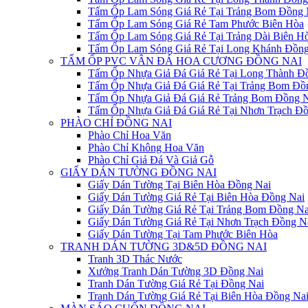
Tấm Ốp Lam Sóng Giá Rẻ Tại Trảng Bom Đồng 
Tấm Ốp Lam Sóng Giá Rẻ Tam Phước Biên Hòa
Tấm Ốp Lam Sóng Giá Rẻ Tại Trảng Dài Biên H
Tấm Ốp Lam Sóng Giá Rẻ Tại Long Khánh Đồng
TẤM ỐP PVC VÂN ĐÁ HOA CƯƠNG ĐỒNG NAI
Tấm Ốp Nhựa Giả Đá Giá Rẻ Tại Long Thành Đ
Tấm Ốp Nhựa Giả Đá Giá Rẻ Tại Trảng Bom Đồ
Tấm Ốp Nhựa Giả Đá Giá Rẻ Trảng Bom Đồng N
Tấm Ốp Nhựa Giả Đá Giá Rẻ Tại Nhơn Trạch Đồ
PHÀO CHỈ ĐỒNG NAI
Phào Chỉ Hoa Văn
Phào Chỉ Không Hoa Văn
Phào Chỉ Giả Đá Và Giả Gỗ
GIẤY DÁN TƯỜNG ĐỒNG NAI
Giấy Dán Tường Tại Biên Hòa Đồng Nai
Giấy Dán Tường Giá Rẻ Tại Biên Hòa Đồng Nai
Giấy Dán Tường Giá Rẻ Tại Trảng Bom Đồng Na
Giấy Dán Tường Giá Rẻ Tại Nhơn Trạch Đồng N
Giấy Dán Tường Tại Tam Phước Biên Hòa
TRANH DÁN TƯỜNG 3D&5D ĐỒNG NAI
Tranh 3D Thác Nước
Xưởng Tranh Dán Tường 3D Đồng Nai
Tranh Dán Tường Giá Rẻ Tại Đồng Nai
Tranh Dán Tường Giá Rẻ Tại Biên Hòa Đồng Na