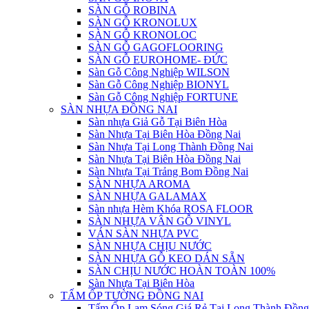
SÀN GỖ ROBINA
SÀN GỖ KRONOLUX
SÀN GỖ KRONOLOC
SÀN GỖ GAGOFLOORING
SÀN GỖ EUROHOME- ĐỨC
Sàn Gỗ Công Nghiệp WILSON
Sàn Gỗ Công Nghiệp BIONYL
Sàn Gỗ Công Nghiệp FORTUNE
SÀN NHỰA ĐỒNG NAI
Sàn nhựa Giả Gỗ Tại Biên Hòa
Sàn Nhựa Tại Biên Hòa Đồng Nai
Sàn Nhựa Tại Long Thành Đồng Nai
Sàn Nhựa Tại Biên Hòa Đồng Nai
Sàn Nhựa Tại Trảng Bom Đồng Nai
SÀN NHỰA AROMA
SÀN NHỰA GALAMAX
Sàn nhựa Hèm Khóa ROSA FLOOR
SÀN NHỰA VÂN GỖ VINYL
VÁN SÀN NHỰA PVC
SÀN NHỰA CHỊU NƯỚC
SÀN NHỰA GỖ KEO DÁN SẴN
SÀN CHỊU NƯỚC HOÀN TOÀN 100%
Sàn Nhựa Tại Biên Hòa
TẤM ỐP TƯỜNG ĐỒNG NAI
Tấm Ốp Lam Sóng Giá Rẻ Tại Long Thành Đồng