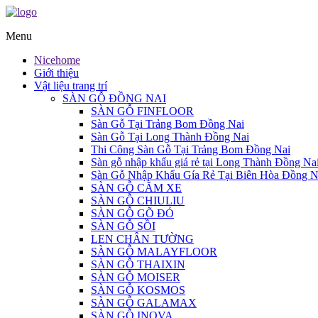
Menu
Nicehome
Giới thiệu
Vật liệu trang trí
SÀN GỖ ĐỒNG NAI
SÀN GỖ FINFLOOR
Sàn Gỗ Tại Trảng Bom Đồng Nai
Sàn Gỗ Tại Long Thành Đồng Nai
Thi Công Sàn Gỗ Tại Trảng Bom Đồng Nai
Sàn gỗ nhập khẩu giá rẻ tại Long Thành Đồng Na
Sàn Gỗ Nhập Khẩu Gía Rẻ Tại Biên Hòa Đồng N
SÀN GỖ CĂM XE
SÀN GỖ CHIULIU
SÀN GỖ GÕ ĐỎ
SÀN GỖ SỒI
LEN CHÂN TƯỜNG
SÀN GỖ MALAYFLOOR
SÀN GỖ THAIXIN
SÀN GỖ MOISER
SÀN GỖ KOSMOS
SÀN GỖ GALAMAX
SÀN GỖ INOVA