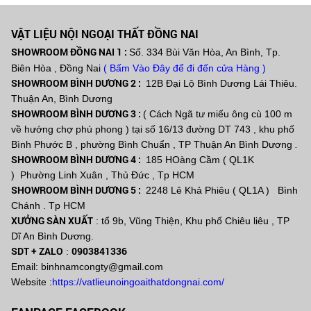
VẬT LIỆU NỘI NGOẠI THẤT ĐỒNG NAI
SHOWROOM ĐỒNG NAI 1 :
Số. 334 Bùi Văn Hòa, An Bình, Tp.
Biên Hòa , Đồng Nai
( Bấm Vào Đây để đi đến cửa Hàng )
SHOWROOM BÌNH DƯƠNG 2 :
12B Đại Lộ Bình Dương Lái Thiêu.
Thuận An, Bình Dương
SHOWROOM BÌNH DƯƠNG 3 :
( Cách Ngã tư miếu ông cù 100 m
về hướng chợ phú phong ) tại số 16/13 đường DT 743 , khu phố
Bình Phước B , phường Bình Chuẩn , TP Thuận An Bình Dương
.
SHOWROOM BÌNH DƯƠNG 4 :
185 HOàng Cầm ( QL1K
) Phường Linh Xuân , Thủ Đức , Tp HCM
SHOWROOM BÌNH DƯƠNG 5 :
2248 Lê Khả Phiêu ( QL1A ) Bình
Chánh . Tp HCM
XƯỞNG SÀN XUẤT
: tổ 9b, Vũng Thiện, Khu phố Chiêu liêu , TP
Dĩ An Bình Dương.
SDT + ZALO
0903841336
:
Email: binhnamcongty@gmail.com
Website :
https://vatlieunoingoaithatdongnai.com/