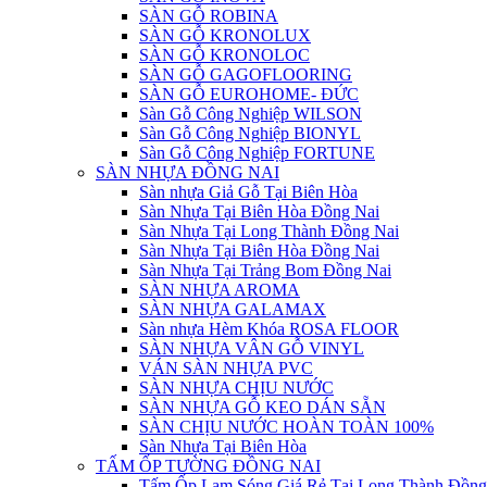
SÀN GỖ ROBINA
SÀN GỖ KRONOLUX
SÀN GỖ KRONOLOC
SÀN GỖ GAGOFLOORING
SÀN GỖ EUROHOME- ĐỨC
Sàn Gỗ Công Nghiệp WILSON
Sàn Gỗ Công Nghiệp BIONYL
Sàn Gỗ Công Nghiệp FORTUNE
SÀN NHỰA ĐỒNG NAI
Sàn nhựa Giả Gỗ Tại Biên Hòa
Sàn Nhựa Tại Biên Hòa Đồng Nai
Sàn Nhựa Tại Long Thành Đồng Nai
Sàn Nhựa Tại Biên Hòa Đồng Nai
Sàn Nhựa Tại Trảng Bom Đồng Nai
SÀN NHỰA AROMA
SÀN NHỰA GALAMAX
Sàn nhựa Hèm Khóa ROSA FLOOR
SÀN NHỰA VÂN GỖ VINYL
VÁN SÀN NHỰA PVC
SÀN NHỰA CHỊU NƯỚC
SÀN NHỰA GỖ KEO DÁN SẴN
SÀN CHỊU NƯỚC HOÀN TOÀN 100%
Sàn Nhựa Tại Biên Hòa
TẤM ỐP TƯỜNG ĐỒNG NAI
Tấm Ốp Lam Sóng Giá Rẻ Tại Long Thành Đồng