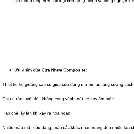
giá thành thấp hơn các loại cửa gỗ tự nhiên và công nghiệp k
Ưu điểm của Cửa Nhựa Composite:
Thiết kế hệ gioăng cao su giúp cửa đóng mở êm ái, tăng cường cách 
Chịu nước tuyệt đối, không cong vênh, nứt nẻ hay ẩm mốc.
Hạn chế lây lan khi xảy ra hỏa hoạn.
Nhiều mẫu mã, kiểu dáng, màu sắc khác nhau mang đến nhiều lựa c