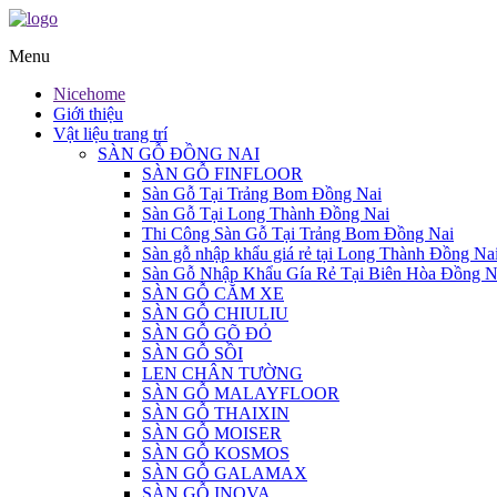
Menu
Nicehome
Giới thiệu
Vật liệu trang trí
SÀN GỖ ĐỒNG NAI
SÀN GỖ FINFLOOR
Sàn Gỗ Tại Trảng Bom Đồng Nai
Sàn Gỗ Tại Long Thành Đồng Nai
Thi Công Sàn Gỗ Tại Trảng Bom Đồng Nai
Sàn gỗ nhập khẩu giá rẻ tại Long Thành Đồng Na
Sàn Gỗ Nhập Khẩu Gía Rẻ Tại Biên Hòa Đồng N
SÀN GỖ CĂM XE
SÀN GỖ CHIULIU
SÀN GỖ GÕ ĐỎ
SÀN GỖ SỒI
LEN CHÂN TƯỜNG
SÀN GỖ MALAYFLOOR
SÀN GỖ THAIXIN
SÀN GỖ MOISER
SÀN GỖ KOSMOS
SÀN GỖ GALAMAX
SÀN GỖ INOVA