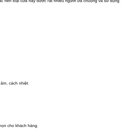
hác nên loại cửa này được rất nhiều người ưa chuộng và sử dụng.
âm, cách nhiệt.
họn cho khách hàng.