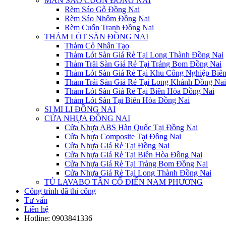
MÀN SÁO CUỐN ĐỒNG NAI
Rèm Sáo Gỗ Đồng Nai
Rèm Sáo Nhôm Đồng Nai
Rèm Cuốn Tranh Đồng Nai
THẢM LÓT SÀN ĐỒNG NAI
Thảm Cỏ Nhân Tạo
Thảm Lót Sàn Giá Rẻ Tại Long Thành Đồng Nai
Thảm Trãi Sàn Giá Rẻ Tại Trảng Bom Đồng Nai
Thảm Lót Sàn Giá Rẻ Tại Khu Công Nghiệp Biê
Thảm Trải Sàn Giá Rẻ Tại Long Khánh Đồng Nai
Thảm Lót Sàn Giá Rẻ Tại Biên Hòa Đồng Nai
Thảm Lót Sàn Tại Biên Hòa Đồng Nai
SI MI LI ĐỒNG NAI
CỬA NHỰA ĐỒNG NAI
Cửa Nhựa ABS Hàn Quốc Tại Đồng Nai
Cửa Nhựa Composite Tại Đồng Nai
Cửa Nhựa Giá Rẻ Tại Đồng Nai
Cửa Nhựa Giá Rẻ Tại Biên Hòa Đồng Nai
Cửa Nhựa Giá Rẻ Tại Trảng Bom Đồng Nai
Cửa Nhựa Giá Rẻ Tại Long Thành Đồng Nai
TỦ LAVABO TÂN CỔ ĐIỂN NAM PHƯƠNG
Công trình đã thi công
Tư vấn
Liên hệ
Hotline:
0903841336