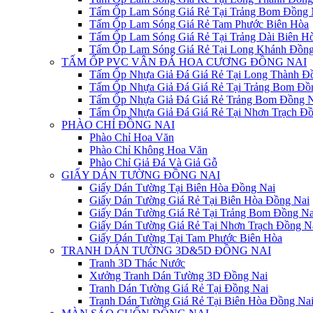
Tấm Ốp Lam Sóng Giá Rẻ Tại Trảng Bom Đồng 
Tấm Ốp Lam Sóng Giá Rẻ Tam Phước Biên Hòa
Tấm Ốp Lam Sóng Giá Rẻ Tại Trảng Dài Biên H
Tấm Ốp Lam Sóng Giá Rẻ Tại Long Khánh Đồng
TẤM ỐP PVC VÂN ĐÁ HOA CƯƠNG ĐỒNG NAI
Tấm Ốp Nhựa Giả Đá Giá Rẻ Tại Long Thành Đ
Tấm Ốp Nhựa Giả Đá Giá Rẻ Tại Trảng Bom Đồ
Tấm Ốp Nhựa Giả Đá Giá Rẻ Trảng Bom Đồng N
Tấm Ốp Nhựa Giả Đá Giá Rẻ Tại Nhơn Trạch Đồ
PHÀO CHỈ ĐỒNG NAI
Phào Chỉ Hoa Văn
Phào Chỉ Không Hoa Văn
Phào Chỉ Giả Đá Và Giả Gỗ
GIẤY DÁN TƯỜNG ĐỒNG NAI
Giấy Dán Tường Tại Biên Hòa Đồng Nai
Giấy Dán Tường Giá Rẻ Tại Biên Hòa Đồng Nai
Giấy Dán Tường Giá Rẻ Tại Trảng Bom Đồng Na
Giấy Dán Tường Giá Rẻ Tại Nhơn Trạch Đồng N
Giấy Dán Tường Tại Tam Phước Biên Hòa
TRANH DÁN TƯỜNG 3D&5D ĐỒNG NAI
Tranh 3D Thác Nước
Xưởng Tranh Dán Tường 3D Đồng Nai
Tranh Dán Tường Giá Rẻ Tại Đồng Nai
Tranh Dán Tường Giá Rẻ Tại Biên Hòa Đồng Na