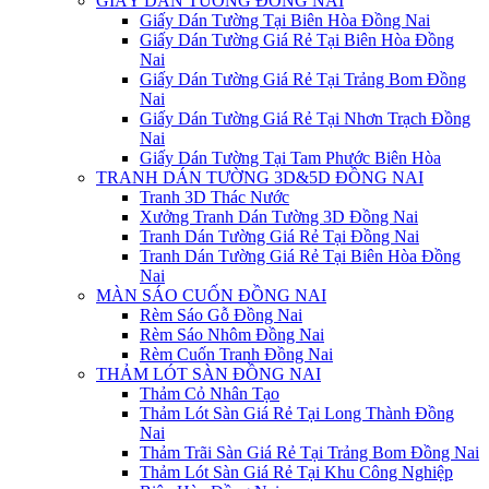
GIẤY DÁN TƯỜNG ĐỒNG NAI
Giấy Dán Tường Tại Biên Hòa Đồng Nai
Giấy Dán Tường Giá Rẻ Tại Biên Hòa Đồng
Nai
Giấy Dán Tường Giá Rẻ Tại Trảng Bom Đồng
Nai
Giấy Dán Tường Giá Rẻ Tại Nhơn Trạch Đồng
Nai
Giấy Dán Tường Tại Tam Phước Biên Hòa
TRANH DÁN TƯỜNG 3D&5D ĐỒNG NAI
Tranh 3D Thác Nước
Xưởng Tranh Dán Tường 3D Đồng Nai
Tranh Dán Tường Giá Rẻ Tại Đồng Nai
Tranh Dán Tường Giá Rẻ Tại Biên Hòa Đồng
Nai
MÀN SÁO CUỐN ĐỒNG NAI
Rèm Sáo Gỗ Đồng Nai
Rèm Sáo Nhôm Đồng Nai
Rèm Cuốn Tranh Đồng Nai
THẢM LÓT SÀN ĐỒNG NAI
Thảm Cỏ Nhân Tạo
Thảm Lót Sàn Giá Rẻ Tại Long Thành Đồng
Nai
Thảm Trãi Sàn Giá Rẻ Tại Trảng Bom Đồng Nai
Thảm Lót Sàn Giá Rẻ Tại Khu Công Nghiệp