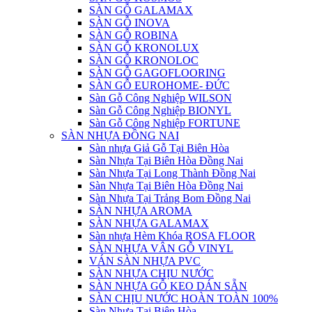
SÀN GỖ GALAMAX
SÀN GỖ INOVA
SÀN GỖ ROBINA
SÀN GỖ KRONOLUX
SÀN GỖ KRONOLOC
SÀN GỖ GAGOFLOORING
SÀN GỖ EUROHOME- ĐỨC
Sàn Gỗ Công Nghiệp WILSON
Sàn Gỗ Công Nghiệp BIONYL
Sàn Gỗ Công Nghiệp FORTUNE
SÀN NHỰA ĐỒNG NAI
Sàn nhựa Giả Gỗ Tại Biên Hòa
Sàn Nhựa Tại Biên Hòa Đồng Nai
Sàn Nhựa Tại Long Thành Đồng Nai
Sàn Nhựa Tại Biên Hòa Đồng Nai
Sàn Nhựa Tại Trảng Bom Đồng Nai
SÀN NHỰA AROMA
SÀN NHỰA GALAMAX
Sàn nhựa Hèm Khóa ROSA FLOOR
SÀN NHỰA VÂN GỖ VINYL
VÁN SÀN NHỰA PVC
SÀN NHỰA CHỊU NƯỚC
SÀN NHỰA GỖ KEO DÁN SẴN
SÀN CHỊU NƯỚC HOÀN TOÀN 100%
Sàn Nhựa Tại Biên Hòa