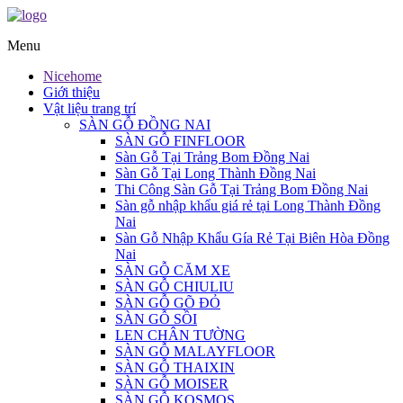
Menu
Nicehome
Giới thiệu
Vật liệu trang trí
SÀN GỖ ĐỒNG NAI
SÀN GỖ FINFLOOR
Sàn Gỗ Tại Trảng Bom Đồng Nai
Sàn Gỗ Tại Long Thành Đồng Nai
Thi Công Sàn Gỗ Tại Trảng Bom Đồng Nai
Sàn gỗ nhập khẩu giá rẻ tại Long Thành Đồng
Nai
Sàn Gỗ Nhập Khẩu Gía Rẻ Tại Biên Hòa Đồng
Nai
SÀN GỖ CĂM XE
SÀN GỖ CHIULIU
SÀN GỖ GÕ ĐỎ
SÀN GỖ SỒI
LEN CHÂN TƯỜNG
SÀN GỖ MALAYFLOOR
SÀN GỖ THAIXIN
SÀN GỖ MOISER
SÀN GỖ KOSMOS