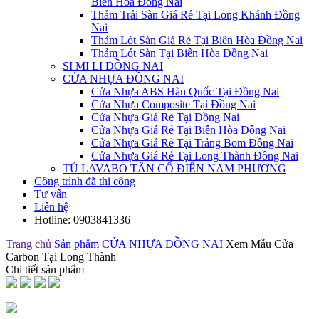
Biên Hòa Đồng Nai
Thảm Trải Sàn Giá Rẻ Tại Long Khánh Đồng
Nai
Thảm Lót Sàn Giá Rẻ Tại Biên Hòa Đồng Nai
Thảm Lót Sàn Tại Biên Hòa Đồng Nai
SI MI LI ĐỒNG NAI
CỬA NHỰA ĐỒNG NAI
Cửa Nhựa ABS Hàn Quốc Tại Đồng Nai
Cửa Nhựa Composite Tại Đồng Nai
Cửa Nhựa Giá Rẻ Tại Đồng Nai
Cửa Nhựa Giá Rẻ Tại Biên Hòa Đồng Nai
Cửa Nhựa Giá Rẻ Tại Trảng Bom Đồng Nai
Cửa Nhựa Giá Rẻ Tại Long Thành Đồng Nai
TỦ LAVABO TÂN CỔ ĐIỂN NAM PHƯƠNG
Công trình đã thi công
Tư vấn
Liên hệ
Hotline:
0903841336
Trang chủ
Sản phẩm
CỬA NHỰA ĐỒNG NAI
Xem Mẫu Cửa
Carbon Tại Long Thành
Chi tiết sản phẩm