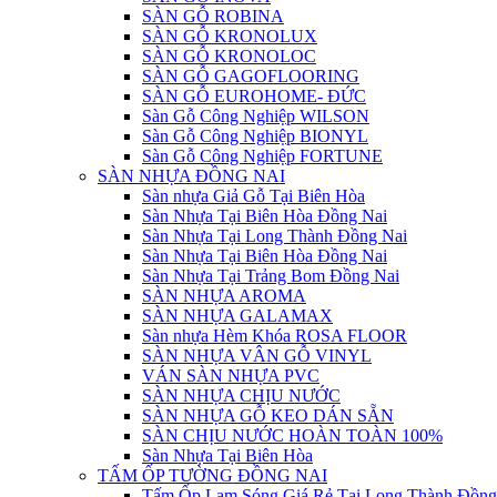
SÀN GỖ ROBINA
SÀN GỖ KRONOLUX
SÀN GỖ KRONOLOC
SÀN GỖ GAGOFLOORING
SÀN GỖ EUROHOME- ĐỨC
Sàn Gỗ Công Nghiệp WILSON
Sàn Gỗ Công Nghiệp BIONYL
Sàn Gỗ Công Nghiệp FORTUNE
SÀN NHỰA ĐỒNG NAI
Sàn nhựa Giả Gỗ Tại Biên Hòa
Sàn Nhựa Tại Biên Hòa Đồng Nai
Sàn Nhựa Tại Long Thành Đồng Nai
Sàn Nhựa Tại Biên Hòa Đồng Nai
Sàn Nhựa Tại Trảng Bom Đồng Nai
SÀN NHỰA AROMA
SÀN NHỰA GALAMAX
Sàn nhựa Hèm Khóa ROSA FLOOR
SÀN NHỰA VÂN GỖ VINYL
VÁN SÀN NHỰA PVC
SÀN NHỰA CHỊU NƯỚC
SÀN NHỰA GỖ KEO DÁN SẴN
SÀN CHỊU NƯỚC HOÀN TOÀN 100%
Sàn Nhựa Tại Biên Hòa
TẤM ỐP TƯỜNG ĐỒNG NAI
Tấm Ốp Lam Sóng Giá Rẻ Tại Long Thành Đồng