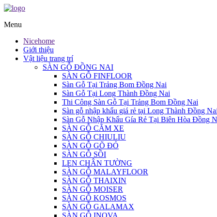
Menu
Nicehome
Giới thiệu
Vật liệu trang trí
SÀN GỖ ĐỒNG NAI
SÀN GỖ FINFLOOR
Sàn Gỗ Tại Trảng Bom Đồng Nai
Sàn Gỗ Tại Long Thành Đồng Nai
Thi Công Sàn Gỗ Tại Trảng Bom Đồng Nai
Sàn gỗ nhập khẩu giá rẻ tại Long Thành Đồng Na
Sàn Gỗ Nhập Khẩu Gía Rẻ Tại Biên Hòa Đồng N
SÀN GỖ CĂM XE
SÀN GỖ CHIULIU
SÀN GỖ GÕ ĐỎ
SÀN GỖ SỒI
LEN CHÂN TƯỜNG
SÀN GỖ MALAYFLOOR
SÀN GỖ THAIXIN
SÀN GỖ MOISER
SÀN GỖ KOSMOS
SÀN GỖ GALAMAX
SÀN GỖ INOVA