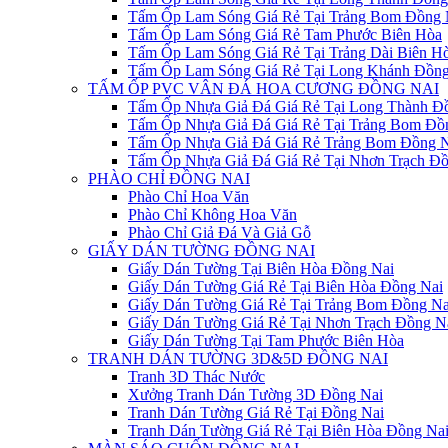
Tấm Ốp Lam Sóng Giá Rẻ Tại Trảng Bom Đồng 
Tấm Ốp Lam Sóng Giá Rẻ Tam Phước Biên Hòa
Tấm Ốp Lam Sóng Giá Rẻ Tại Trảng Dài Biên H
Tấm Ốp Lam Sóng Giá Rẻ Tại Long Khánh Đồng
TẤM ỐP PVC VÂN ĐÁ HOA CƯƠNG ĐỒNG NAI
Tấm Ốp Nhựa Giả Đá Giá Rẻ Tại Long Thành Đ
Tấm Ốp Nhựa Giả Đá Giá Rẻ Tại Trảng Bom Đồ
Tấm Ốp Nhựa Giả Đá Giá Rẻ Trảng Bom Đồng N
Tấm Ốp Nhựa Giả Đá Giá Rẻ Tại Nhơn Trạch Đồ
PHÀO CHỈ ĐỒNG NAI
Phào Chỉ Hoa Văn
Phào Chỉ Không Hoa Văn
Phào Chỉ Giả Đá Và Giả Gỗ
GIẤY DÁN TƯỜNG ĐỒNG NAI
Giấy Dán Tường Tại Biên Hòa Đồng Nai
Giấy Dán Tường Giá Rẻ Tại Biên Hòa Đồng Nai
Giấy Dán Tường Giá Rẻ Tại Trảng Bom Đồng Na
Giấy Dán Tường Giá Rẻ Tại Nhơn Trạch Đồng N
Giấy Dán Tường Tại Tam Phước Biên Hòa
TRANH DÁN TƯỜNG 3D&5D ĐỒNG NAI
Tranh 3D Thác Nước
Xưởng Tranh Dán Tường 3D Đồng Nai
Tranh Dán Tường Giá Rẻ Tại Đồng Nai
Tranh Dán Tường Giá Rẻ Tại Biên Hòa Đồng Na