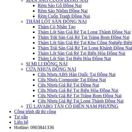
MÀN SÁO CUỐN ĐỒNG NAI
Rèm Sáo Gỗ Đồng Nai
Rèm Sáo Nhôm Đồng Nai
Rèm Cuốn Tranh Đồng Nai
THẢM LÓT SÀN ĐỒNG NAI
Thảm Cỏ Nhân Tạo
Thảm Lót Sàn Giá Rẻ Tại Long Thành Đồng Nai
Thảm Trãi Sàn Giá Rẻ Tại Trảng Bom Đồng Nai
Thảm Lót Sàn Giá Rẻ Tại Khu Công Nghiệp Biê
Thảm Trải Sàn Giá Rẻ Tại Long Khánh Đồng Nai
Thảm Lót Sàn Giá Rẻ Tại Biên Hòa Đồng Nai
Thảm Lót Sàn Tại Biên Hòa Đồng Nai
SI MI LI ĐỒNG NAI
CỬA NHỰA ĐỒNG NAI
Cửa Nhựa ABS Hàn Quốc Tại Đồng Nai
Cửa Nhựa Composite Tại Đồng Nai
Cửa Nhựa Giá Rẻ Tại Đồng Nai
Cửa Nhựa Giá Rẻ Tại Biên Hòa Đồng Nai
Cửa Nhựa Giá Rẻ Tại Trảng Bom Đồng Nai
Cửa Nhựa Giá Rẻ Tại Long Thành Đồng Nai
TỦ LAVABO TÂN CỔ ĐIỂN NAM PHƯƠNG
Công trình đã thi công
Tư vấn
Liên hệ
Hotline:
0903841336