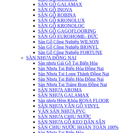
SÀN GỖ GALAMAX
SÀN GỖ INOVA
SÀN GỖ ROBINA
SÀN GỖ KRONOLUX
SÀN GỖ KRONOLOC
SÀN GỖ GAGOFLOORING
SÀN GỖ EUROHOME- ĐỨC
Sàn Gỗ Công Nghiệp WILSON
Sàn Gỗ Công Nghiệp BIONYL
Sàn Gỗ Công Nghiệp FORTUNE
SÀN NHỰA ĐỒNG NAI
Sàn nhựa Giả Gỗ Tại Biên Hòa
Sàn Nhựa Tại Biên Hòa Đồng Nai
Sàn Nhựa Tại Long Thành Đồng Nai
Sàn Nhựa Tại Biên Hòa Đồng Nai
Sàn Nhựa Tại Trảng Bom Đồng Nai
SÀN NHỰA AROMA
SÀN NHỰA GALAMAX
Sàn nhựa Hèm Khóa ROSA FLOOR
SÀN NHỰA VÂN GỖ VINYL
VÁN SÀN NHỰA PVC
SÀN NHỰA CHỊU NƯỚC
SÀN NHỰA GỖ KEO DÁN SẴN
SÀN CHỊU NƯỚC HOÀN TOÀN 100%
Sàn Nhựa Tại Biên Hòa