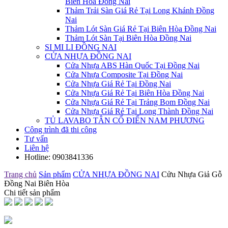
Biên Hòa Đồng Nai
Thảm Trải Sàn Giá Rẻ Tại Long Khánh Đồng
Nai
Thảm Lót Sàn Giá Rẻ Tại Biên Hòa Đồng Nai
Thảm Lót Sàn Tại Biên Hòa Đồng Nai
SI MI LI ĐỒNG NAI
CỬA NHỰA ĐỒNG NAI
Cửa Nhựa ABS Hàn Quốc Tại Đồng Nai
Cửa Nhựa Composite Tại Đồng Nai
Cửa Nhựa Giá Rẻ Tại Đồng Nai
Cửa Nhựa Giá Rẻ Tại Biên Hòa Đồng Nai
Cửa Nhựa Giá Rẻ Tại Trảng Bom Đồng Nai
Cửa Nhựa Giá Rẻ Tại Long Thành Đồng Nai
TỦ LAVABO TÂN CỔ ĐIỂN NAM PHƯƠNG
Công trình đã thi công
Tư vấn
Liên hệ
Hotline:
0903841336
Trang chủ
Sản phẩm
CỬA NHỰA ĐỒNG NAI
Cửu Nhựa Giả Gỗ
Đồng Nai Biên Hòa
Chi tiết sản phẩm