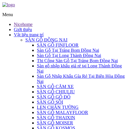
Menu
Nicehome
Giới thiệu
Vật liệu trang trí
SÀN GỖ ĐỒNG NAI
SÀN GỖ FINFLOOR
Sàn Gỗ Tại Trảng Bom Đồng Nai
Sàn Gỗ Tại Long Thành Đồng Nai
Thi Công Sàn Gỗ Tại Trảng Bom Đồng Nai
Sàn gỗ nhập khẩu giá rẻ tại Long Thành Đồng
Nai
Sàn Gỗ Nhập Khẩu Gía Rẻ Tại Biên Hòa Đồng
Nai
SÀN GỖ CĂM XE
SÀN GỖ CHIULIU
SÀN GỖ GÕ ĐỎ
SÀN GỖ SỒI
LEN CHÂN TƯỜNG
SÀN GỖ MALAYFLOOR
SÀN GỖ THAIXIN
SÀN GỖ MOISER
SÀN GỖ KOSMOS