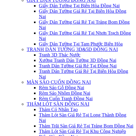
GIẤY DÁN TƯỜNG ĐỒNG NAI
Giấy Dán Tường Tại Biên Hòa Đồng Nai
Giấy Dán Tường Giá Rẻ Tại Biên Hòa Đồng
Nai
Giấy Dán Tường Giá Rẻ Tại Trảng Bom Đồng
Nai
Giấy Dán Tường Giá Rẻ Tại Nhơn Trạch Đồng
Nai
Giấy Dán Tường Tại Tam Phước Biên Hòa
TRANH DÁN TƯỜNG 3D&5D ĐỒNG NAI
Tranh 3D Thác Nước
Xưởng Tranh Dán Tường 3D Đồng Nai
Tranh Dán Tường Giá Rẻ Tại Đồng Nai
Tranh Dán Tường Giá Rẻ Tại Biên Hòa Đồng
Nai
MÀN SÁO CUỐN ĐỒNG NAI
Rèm Sáo Gỗ Đồng Nai
Rèm Sáo Nhôm Đồng Nai
Rèm Cuốn Tranh Đồng Nai
THẢM LÓT SÀN ĐỒNG NAI
Thảm Cỏ Nhân Tạo
Thảm Lót Sàn Giá Rẻ Tại Long Thành Đồng
Nai
Thảm Trãi Sàn Giá Rẻ Tại Trảng Bom Đồng Nai
Thảm Lót Sàn Giá Rẻ Tại Khu Công Nghiệp