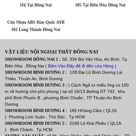
116 Tại Đồng Nai
105 Tại Biên Hòa Đồng Nai
Cửa Nhựa ABS Hàn Quốc ATB
102 Long Thành Đồng Nai
VẬT LIỆU NỘI NGOẠI THẤT ĐỒNG NAI
Số. 334 Bùi Văn Hòa, An Bình, Tp.
SHOWROOM ĐỒNG NAI 1 :
Biên Hòa , Đồng Nai
( Bấm Vào Đây để đi đến cửa Hàng )
12B Đại Lộ Bình Dương Lái
SHOWROOM BÌNH DƯƠNG 2 :
Thiêu. Thuận An, Bình Dương
( Cách Ngã tư miếu ông cù 100
SHOWROOM BÌNH DƯƠNG 3 :
m về hướng chợ phú phong ) tại số 16/13 đường DT 743 , khu
phố Bình Phước B , phường Bình Chuẩn , TP Thuận An Bình
Dương
.
185 HOàng Cầm ( QL1K
SHOWROOM BÌNH DƯƠNG 4 :
) Phường Linh Xuân , Thủ Đức , Tp HCM
2248 Lê Khả Phiêu ( QL1A
SHOWROOM BÌNH DƯƠNG 5 :
) Bình Chánh . Tp HCM