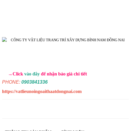
→Click
vào đây
để nhận báo giá chi tiết
PHONE:
0903841336
https://vatlieunoingoaithaatdongnai.com