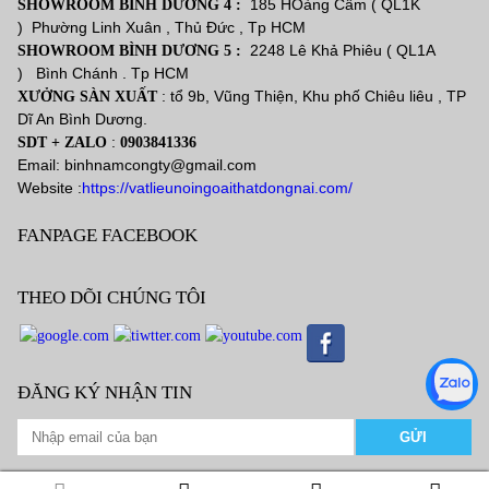
185 HOàng Cầm ( QL1K
SHOWROOM BÌNH DƯƠNG 4 :
) Phường Linh Xuân , Thủ Đức , Tp HCM
2248 Lê Khả Phiêu ( QL1A
SHOWROOM BÌNH DƯƠNG 5 :
) Bình Chánh . Tp HCM
: tổ 9b, Vũng Thiện, Khu phố Chiêu liêu , TP
XƯỞNG SÀN XUẤT
Dĩ An Bình Dương.
:
SDT + ZALO
0903841336
Email: binhnamcongty@gmail.com
Website :
https://vatlieunoingoaithatdongnai.com/
FANPAGE FACEBOOK
THEO DÕI CHÚNG TÔI
ĐĂNG KÝ NHẬN TIN