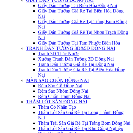
GIẤY DÁN TƯỜNG ĐỒNG NAI
Giấy Dán Tường Tại Biên Hòa Đồng Nai
Giấy Dán Tường Giá Rẻ Tại Biên Hòa Đồng
Nai
Giấy Dán Tường Giá Rẻ Tại Trảng Bom Đồng
Nai
Giấy Dán Tường Giá Rẻ Tại Nhơn Trạch Đồng
Nai
Giấy Dán Tường Tại Tam Phước Biên Hòa
TRANH DÁN TƯỜNG 3D&5D ĐỒNG NAI
Tranh 3D Thác Nước
Xưởng Tranh Dán Tường 3D Đồng Nai
Tranh Dán Tường Giá Rẻ Tại Đồng Nai
Tranh Dán Tường Giá Rẻ Tại Biên Hòa Đồng
Nai
MÀN SÁO CUỐN ĐỒNG NAI
Rèm Sáo Gỗ Đồng Nai
Rèm Sáo Nhôm Đồng Nai
Rèm Cuốn Tranh Đồng Nai
THẢM LÓT SÀN ĐỒNG NAI
Thảm Cỏ Nhân Tạo
Thảm Lót Sàn Giá Rẻ Tại Long Thành Đồng
Nai
Thảm Trãi Sàn Giá Rẻ Tại Trảng Bom Đồng Nai
Thảm Lót Sàn Giá Rẻ Tại Khu Công Nghiệp