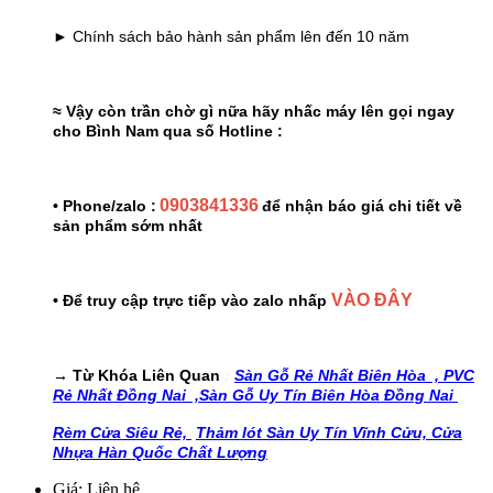
► Chính sách bảo hành sản phẩm lên đến 10 năm
≈ Vậy còn trần chờ gì nữa hãy nhấc máy lên gọi ngay
cho Bình Nam qua số Hotline :
0903841336
• Phone/zalo :
để nhận báo giá chi tiết về
sản phẩm sớm nhất
VÀO ĐÂY
• Để truy cập trực tiếp vào zalo nhấp
→ Từ Khóa Liên Quan
:
Sàn Gỗ Rẻ Nhất Biên Hòa ,
PVC
Rẻ Nhất Đồng Nai ,
Sàn Gỗ Uy Tín Biên Hòa Đồng Nai
Rèm Cửa Siêu Rẻ,
Thảm lót Sàn Uy Tín Vĩnh Cửu,
Cửa
Nhựa Hàn Quốc Chất Lượng
Giá: Liên hệ