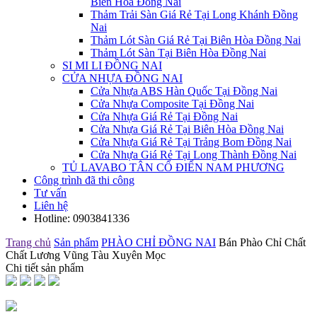
Biên Hòa Đồng Nai
Thảm Trải Sàn Giá Rẻ Tại Long Khánh Đồng
Nai
Thảm Lót Sàn Giá Rẻ Tại Biên Hòa Đồng Nai
Thảm Lót Sàn Tại Biên Hòa Đồng Nai
SI MI LI ĐỒNG NAI
CỬA NHỰA ĐỒNG NAI
Cửa Nhựa ABS Hàn Quốc Tại Đồng Nai
Cửa Nhựa Composite Tại Đồng Nai
Cửa Nhựa Giá Rẻ Tại Đồng Nai
Cửa Nhựa Giá Rẻ Tại Biên Hòa Đồng Nai
Cửa Nhựa Giá Rẻ Tại Trảng Bom Đồng Nai
Cửa Nhựa Giá Rẻ Tại Long Thành Đồng Nai
TỦ LAVABO TÂN CỔ ĐIỂN NAM PHƯƠNG
Công trình đã thi công
Tư vấn
Liên hệ
Hotline:
0903841336
Trang chủ
Sản phẩm
PHÀO CHỈ ĐỒNG NAI
Bán Phào Chỉ Chất
Chất Lương Vũng Tàu Xuyên Mọc
Chi tiết sản phẩm