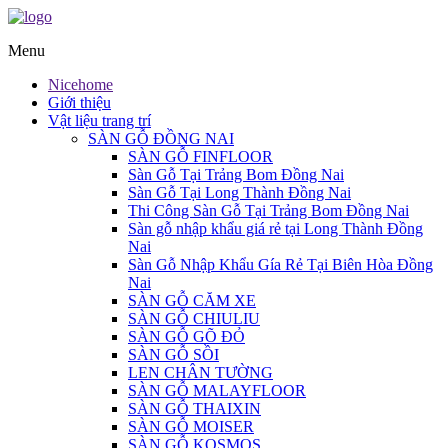
Menu
Nicehome
Giới thiệu
Vật liệu trang trí
SÀN GỖ ĐỒNG NAI
SÀN GỖ FINFLOOR
Sàn Gỗ Tại Trảng Bom Đồng Nai
Sàn Gỗ Tại Long Thành Đồng Nai
Thi Công Sàn Gỗ Tại Trảng Bom Đồng Nai
Sàn gỗ nhập khẩu giá rẻ tại Long Thành Đồng
Nai
Sàn Gỗ Nhập Khẩu Gía Rẻ Tại Biên Hòa Đồng
Nai
SÀN GỖ CĂM XE
SÀN GỖ CHIULIU
SÀN GỖ GÕ ĐỎ
SÀN GỖ SỒI
LEN CHÂN TƯỜNG
SÀN GỖ MALAYFLOOR
SÀN GỖ THAIXIN
SÀN GỖ MOISER
SÀN GỖ KOSMOS