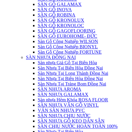
SÀN GỖ GALAMAX
SÀN GỖ INOVA
SÀN GỖ ROBINA
SÀN GỖ KRONOLUX
SÀN GỖ KRONOLOC
SÀN GỖ GAGOFLOORING
SÀN GỖ EUROHOME- ĐỨC
Sàn Gỗ Công Nghiệp WILSON
Sàn Gỗ Công Nghiệp BIONYL
Sàn Gỗ Công Nghiệp FORTUNE
SÀN NHỰA ĐỒNG NAI
Sàn nhựa Giả Gỗ Tại Biên Hòa
Sàn Nhựa Tại Biên Hòa Đồng Nai
Sàn Nhựa Tại Long Thành Đồng Nai
Sàn Nhựa Tại Biên Hòa Đồng Nai
Sàn Nhựa Tại Trảng Bom Đồng Nai
SÀN NHỰA AROMA
SÀN NHỰA GALAMAX
Sàn nhựa Hèm Khóa ROSA FLOOR
SÀN NHỰA VÂN GỖ VINYL
VÁN SÀN NHỰA PVC
SÀN NHỰA CHỊU NƯỚC
SÀN NHỰA GỖ KEO DÁN SẴN
SÀN CHỊU NƯỚC HOÀN TOÀN 100%
Sàn Nhựa Tại Biên Hòa