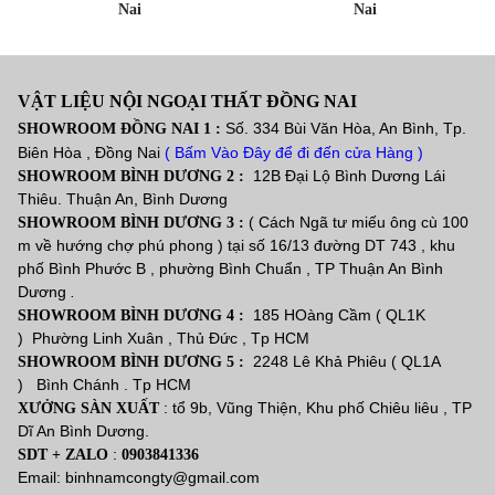
Nai
Nai
VẬT LIỆU NỘI NGOẠI THẤT ĐỒNG NAI
Số. 334 Bùi Văn Hòa, An Bình, Tp.
SHOWROOM ĐỒNG NAI 1 :
Biên Hòa , Đồng Nai
( Bấm Vào Đây để đi đến cửa Hàng )
12B Đại Lộ Bình Dương Lái
SHOWROOM BÌNH DƯƠNG 2 :
Thiêu. Thuận An, Bình Dương
( Cách Ngã tư miếu ông cù 100
SHOWROOM BÌNH DƯƠNG 3 :
m về hướng chợ phú phong ) tại số 16/13 đường DT 743 , khu
phố Bình Phước B , phường Bình Chuẩn , TP Thuận An Bình
Dương
.
185 HOàng Cầm ( QL1K
SHOWROOM BÌNH DƯƠNG 4 :
) Phường Linh Xuân , Thủ Đức , Tp HCM
2248 Lê Khả Phiêu ( QL1A
SHOWROOM BÌNH DƯƠNG 5 :
) Bình Chánh . Tp HCM
: tổ 9b, Vũng Thiện, Khu phố Chiêu liêu , TP
XƯỞNG SÀN XUẤT
Dĩ An Bình Dương.
:
SDT + ZALO
0903841336
Email: binhnamcongty@gmail.com