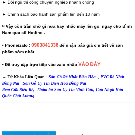
► Đội ngủ thi công chuyên nghiệp nhanh chóng
► Chính sách bảo hành sản phẩm lên đến 10 năm
≈ Vậy còn trần chờ gì nữa hãy nhấc máy lên gọi ngay cho Bình
Nam qua số Hotline :
0903841336
• Phone/zalo :
để nhận báo giá chi tiết về sản
phẩm sớm nhất
VÀO ĐÂY
• Để truy cập trực tiếp vào zalo nhấp
→ Từ Khóa Liên Quan
:
Sàn Gỗ Rẻ Nhất Biên Hòa ,
PVC Rẻ Nhất
Đồng Nai ,
Sàn Gỗ Uy Tín Biên Hòa Đồng Nai
Rèm Cửa Siêu Rẻ,
Thảm lót Sàn Uy Tín Vĩnh Cửu,
Cửa Nhựa Hàn
Quốc Chất Lượng