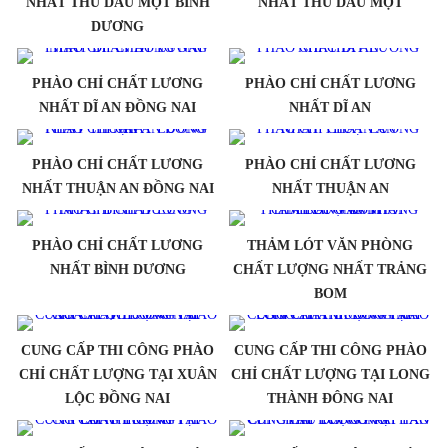
NHẤT THỦ DÂU MỘT BÌNH
NHẤT THỦ DÂU MỘT
DƯƠNG
PHÀO CHỈ CHẤT LƯƠNG
PHÀO CHỈ CHẤT LƯƠNG
NHẤT DĨ AN ĐỒNG NAI
NHẤT DĨ AN
PHÀO CHỈ CHẤT LƯƠNG
PHÀO CHỈ CHẤT LƯƠNG
NHẤT THUẬN AN ĐỒNG NAI
NHẤT THUẬN AN
PHÀO CHỈ CHẤT LƯƠNG
THẢM LÓT VĂN PHÒNG
NHẤT BÌNH DƯƠNG
CHẤT LƯỢNG NHẤT TRẢNG
BOM
CUNG CẤP THI CÔNG PHÀO
CUNG CẤP THI CÔNG PHÀO
CHỈ CHẤT LƯỢNG TẠI XUÂN
CHỈ CHẤT LƯỢNG TẠI LONG
LỘC ĐỒNG NAI
THÀNH ĐÔNG NAI