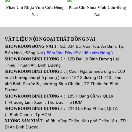
Phào Chỉ Nhựa Vĩnh Cửu Đồng
Phào Chỉ Nhựa Vĩnh Cửu Đồng
Nai
Nai
VẬT LIỆU NỘI NGOẠI THẤT ĐỒNG NAI
Số. 334 Bùi Văn Hòa, An Bình, Tp.
SHOWROOM ĐỒNG NAI 1 :
Biên Hòa , Đồng Nai
( Bấm Vào Đây để đi đến cửa Hàng )
12B Đại Lộ Bình Dương Lái
SHOWROOM BÌNH DƯƠNG 2 :
Thiêu. Thuận An, Bình Dương
( Cách Ngã tư miếu ông cù 100
SHOWROOM BÌNH DƯƠNG 3 :
m về hướng chợ phú phong ) tại số 16/13 đường DT 743 , khu
phố Bình Phước B , phường Bình Chuẩn , TP Thuận An Bình
Dương
.
185 HOàng Cầm ( QL1K
SHOWROOM BÌNH DƯƠNG 4 :
) Phường Linh Xuân , Thủ Đức , Tp HCM
2248 Lê Khả Phiêu ( QL1A
SHOWROOM BÌNH DƯƠNG 5 :
) Bình Chánh . Tp HCM
: tổ 9b, Vũng Thiện, Khu phố Chiêu liêu , TP
XƯỞNG SÀN XUẤT
Dĩ An Bình Dương.