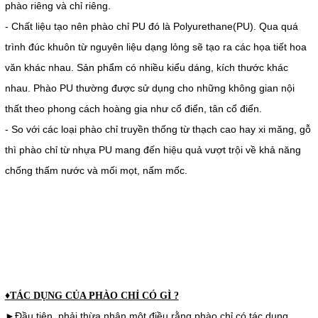
phào riêng và chỉ riêng.
- Chất liệu tạo nên phào chỉ PU đó là Polyurethane(PU). Qua quá
trình đúc khuôn từ nguyên liệu dạng lỏng sẽ tạo ra các họa tiết hoa
văn khác nhau. Sản phẩm có nhiều kiểu dáng, kích thước khác
nhau. Phào PU thường được sử dụng cho những không gian nội
thất theo phong cách hoàng gia như cổ điển, tân cổ điển.
- So với các loại phào chỉ truyền thống từ thạch cao hay xi măng, gỗ
thì phào chỉ từ nhựa PU mang đến hiệu quả vượt trội về khả năng
chống thấm nước và mối mọt, nấm mốc.
♦TÁC DỤNG CỦA PHÀO CHỈ CÓ GÌ ?
►Đầu tiên, phải thừa nhận một điều rằng phào chỉ có tác dụng